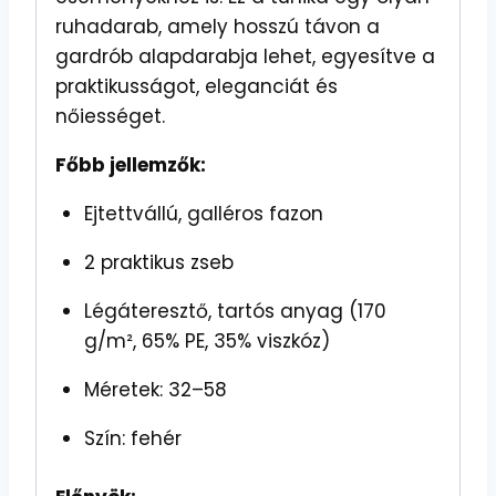
ruhadarab, amely hosszú távon a
gardrób alapdarabja lehet, egyesítve a
praktikusságot, eleganciát és
nőiességet.
Főbb jellemzők:
Ejtettvállú, galléros fazon
2 praktikus zseb
Légáteresztő, tartós anyag (170
g/m², 65% PE, 35% viszkóz)
Méretek: 32–58
Szín: fehér