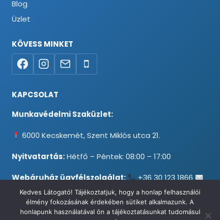
Blog
Üzlet
KÖVESS MINKET
KAPCSOLAT
Munkavédelmi Szaküzlet:
6000 Kecskemét, Szent Miklós utca 21.
Nyitvatartás:
Hétfő – Péntek: 08:00 – 17:00
Webáruház ügyfélszolgálat:
+36 30 123 1866
info@testpancel.hu
Kedves Látogató! Tájékoztatjuk, hogy a honlap felhasználói
élmény fokozásának érdekében sütiket alkalmazunk. A
honlapunk használatával ön a tájékoztatásunkat tudomásul