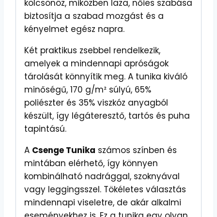
kölcsönöz, miközben laza, nőies szabása
biztosítja a szabad mozgást és a
kényelmet egész napra.
Két praktikus zsebbel rendelkezik,
amelyek a mindennapi apróságok
tárolását könnyítik meg. A tunika kiváló
minőségű, 170 g/m² súlyú, 65%
poliészter és 35% viszkóz anyagból
készült, így légáteresztő, tartós és puha
tapintású.
A
Csenge Tunika
számos színben és
mintában elérhető, így könnyen
kombinálható nadrággal, szoknyával
vagy leggingsszel. Tökéletes választás
mindennapi viseletre, de akár alkalmi
eseményekhez is. Ez a tunika egy olyan