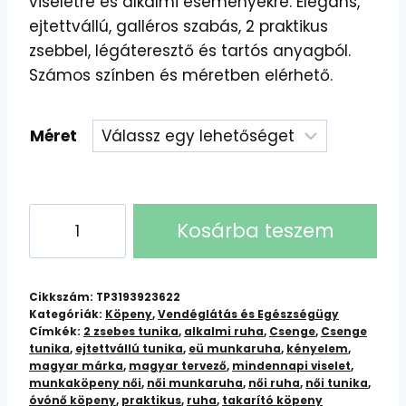
viseletre és alkalmi eseményekre. Elegáns,
ejtettvállú, galléros szabás, 2 praktikus
zsebbel, légáteresztő és tartós anyagból.
Számos színben és méretben elérhető.
Méret
Csenge
Kosárba teszem
Tunika
kétzsebes
mennyiség
Cikkszám:
TP3193923622
Kategóriák:
Köpeny
,
Vendéglátás és Egészségügy
Címkék:
2 zsebes tunika
,
alkalmi ruha
,
Csenge
,
Csenge
tunika
,
ejtettvállú tunika
,
eü munkaruha
,
kényelem
,
magyar márka
,
magyar tervező
,
mindennapi viselet
,
munkaköpeny női
,
női munkaruha
,
női ruha
,
női tunika
,
óvónő köpeny
,
praktikus
,
ruha
,
takarító köpeny