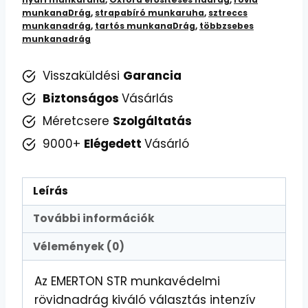
munkanaDrág
,
strapabíró munkaruha
,
sztreccs
munkanadrág
,
tartós munkanaDrág
,
többzsebes
munkanadrág
Visszaküldési
Garancia
Biztonságos
Vásárlás
Méretcsere
Szolgáltatás
9000+
Elégedett
Vásárló
Leírás
További információk
Vélemények (0)
Az EMERTON STR munkavédelmi
rövidnadrág kiváló választás intenzív