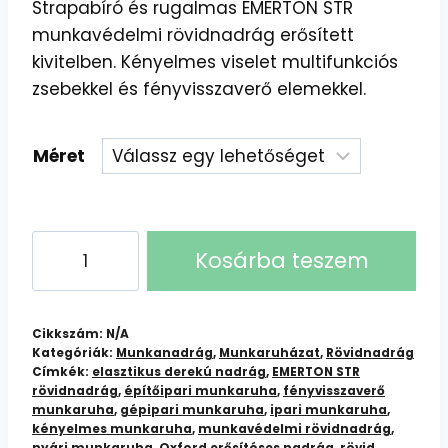
Strapabíró és rugalmas EMERTON STR
munkavédelmi rövidnadrág erősített
kivitelben. Kényelmes viselet multifunkciós
zsebekkel és fényvisszaverő elemekkel.
Méret
EMERTON
Kosárba teszem
STR
rövidnadrág
(sárga)
Cikkszám:
N/A
mennyiség
Kategóriák:
Munkanadrág
,
Munkaruházat
,
Rövidnadrág
Címkék:
elasztikus derekú nadrág
,
EMERTON STR
rövidnadrág
,
építőipari munkaruha
,
fényvisszaverő
munkaruha
,
gépipari munkaruha
,
ipari munkaruha
,
kényelmes munkaruha
,
munkavédelmi rövidnadrág
,
nyári munkaruha
,
Oxford erősítéses nadrág
,
rövid