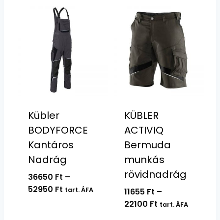
Kübler
KÜBLER
BODYFORCE
ACTIVIQ
Kantáros
Bermuda
Nadrág
munkás
rövidnadrág
36650
Ft
–
Ártartomány:
52950
Ft
tart. ÁFA
11655
Ft
–
36650 Ft
Ártartomány:
22100
Ft
tart. ÁFA
-
11655 Ft