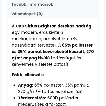
További információk
Vélemények (0)
A
CXS Sirius Brighton derekas nadrág
egy modern, erős kivitelű
munkanadrág, amelyet intenzív
használatra terveztek. A
65% poliészter
és 35% pamut keverékéből készült, 270
g/m² anyag
kiváló tartósságot és
kényelmes viseletet biztosít.
Főbb jellemzők:
Anyag:
65% poliészter, 35% pamut,
270 g/m² – tartós és jól szellőző
Térderősítés:
600D poliészter
megerősítés a fokozott