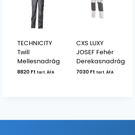
TECHNICITY
CXS LUXY
Twill
JOSEF Fehér
Mellesnadrág
Derekasnadrág
8820
Ft
7030
Ft
tart. ÁFA
tart. ÁFA