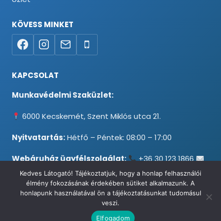
KÖVESS MINKET
KAPCSOLAT
Munkavédelmi Szaküzlet:
6000 Kecskemét, Szent Miklós utca 21.
Nyitvatartás:
Hétfő – Péntek: 08:00 – 17:00
Webáruház ügyfélszolgálat:
+36 30 123 1866
info@testpancel.hu
Kedves Látogató! Tájékoztatjuk, hogy a honlap felhasználói
élmény fokozásának érdekében sütiket alkalmazunk. A
honlapunk használatával ön a tájékoztatásunkat tudomásul
veszi.
© 2026 Munkavédelmi és Ruházati Webáruház - Minden jog
Elfogadom