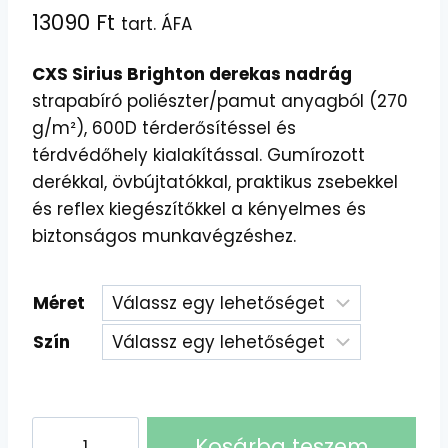
13090
Ft
tart. ÁFA
CXS Sirius Brighton derekas nadrág
strapabíró poliészter/pamut anyagból (270
g/m²), 600D térderősítéssel és
térdvédőhely kialakítással. Gumírozott
derékkal, övbújtatókkal, praktikus zsebekkel
és reflex kiegészítőkkel a kényelmes és
biztonságos munkavégzéshez.
Méret
Szín
CXS
Kosárba teszem