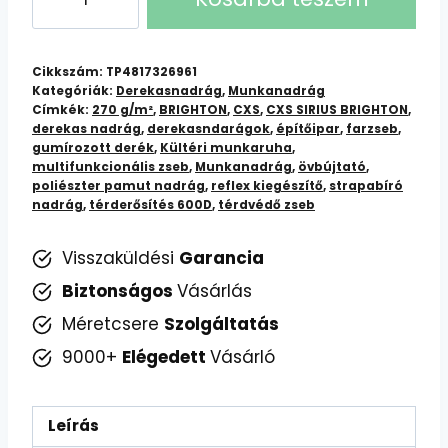
SIRIUS
BRIGHTON
derekas
Cikkszám:
TP4817326961
nadrág
Kategóriák:
Derekasnadrág
,
Munkanadrág
Címkék:
270 g/m²
,
BRIGHTON
,
CXS
,
CXS SIRIUS BRIGHTON
,
mennyiség
derekas nadrág
,
derekasndarágok
,
építőipar
,
farzseb
,
gumírozott derék
,
Kültéri munkaruha
,
multifunkcionális zseb
,
Munkanadrág
,
övbújtató
,
poliészter pamut nadrág
,
reflex kiegészítő
,
strapabíró
nadrág
,
térderősítés 600D
,
térdvédő zseb
Visszaküldési
Garancia
Biztonságos
Vásárlás
Méretcsere
Szolgáltatás
9000+
Elégedett
Vásárló
Leírás