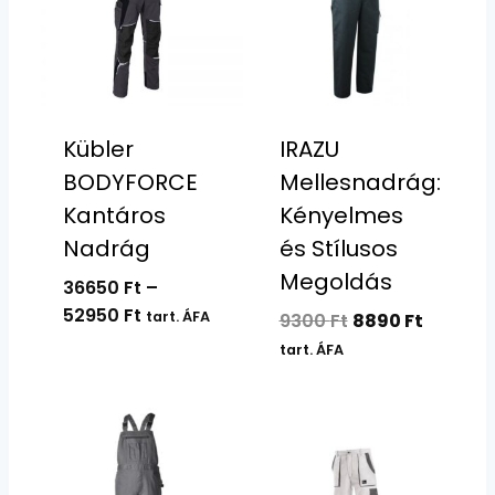
Kübler
IRAZU
BODYFORCE
Mellesnadrág:
Kantáros
Kényelmes
Nadrág
és Stílusos
Megoldás
36650
Ft
–
Ártartomány:
52950
Ft
tart. ÁFA
Original
Current
9300
Ft
8890
Ft
36650 Ft
price
price
tart. ÁFA
-
was:
is:
52950 Ft
9300 Ft.
8890 Ft.