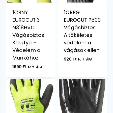
1CRNY
1CRPG
EUROCUT 3
EUROCUT P500
N318HVC
Vágásbiztos:
Vágásbiztos
A tökéletes
Kesztyű –
védelem a
Védelem a
vágások ellen
Munkához
920
Ft
tart. ÁFA
1690
Ft
tart. ÁFA