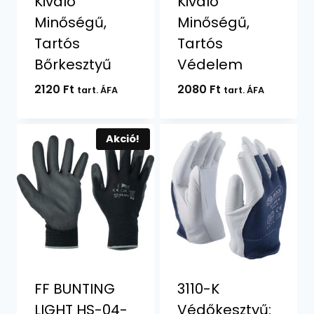
Kiváló
Kiváló
Minőségű,
Minőségű,
Tartós
Tartós
Bőrkesztyű
Védelem
2120
Ft
2080
Ft
tart. ÁFA
tart. ÁFA
Akció!
FF BUNTING
3110-K
LIGHT HS-04-
Védőkesztyű: