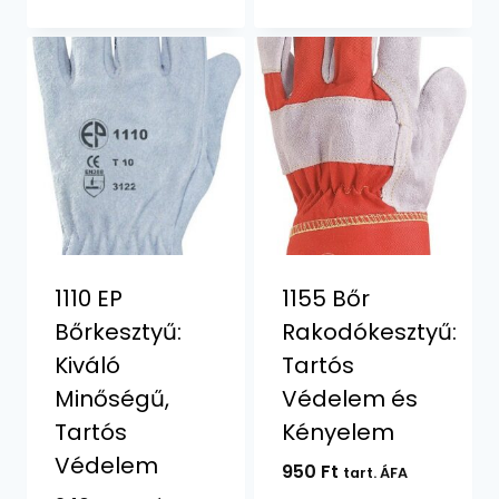
-
1110 Ft
1110 EP
1155 Bőr
Bőrkesztyű:
Rakodókesztyű:
Kiváló
Tartós
Minőségű,
Védelem és
Tartós
Kényelem
Védelem
950
Ft
tart. ÁFA