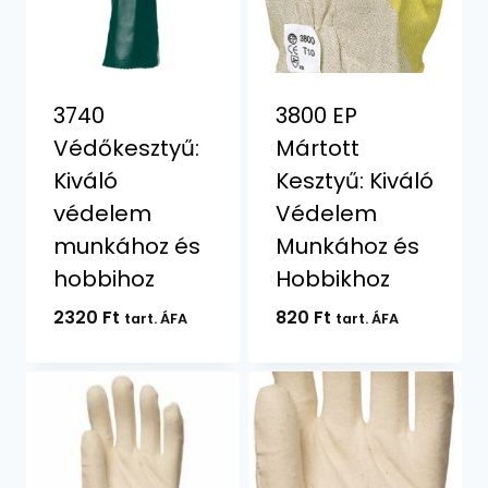
3740
3800 EP
Védőkesztyű:
Mártott
Kiváló
Kesztyű: Kiváló
védelem
Védelem
munkához és
Munkához és
hobbihoz
Hobbikhoz
2320
Ft
820
Ft
tart. ÁFA
tart. ÁFA