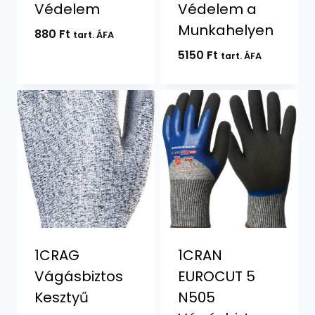
Védelem
Védelem a
Munkahelyen
880
Ft
tart. ÁFA
5150
Ft
tart. ÁFA
1CRAG
1CRAN
Vágásbiztos
EUROCUT 5
Kesztyű
N505