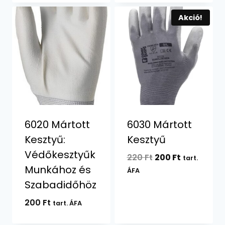
Akció!
6020 Mártott
6030 Mártott
Kesztyű:
Kesztyű
Védőkesztyűk
Original
Current
220
Ft
200
Ft
tart.
Munkához és
price
price
ÁFA
was:
is:
Szabadidőhöz
220 Ft.
200 Ft.
200
Ft
tart. ÁFA