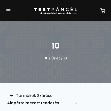
Skip
to
content
10
/
Üzlet
/
10
Termékek Szűrése