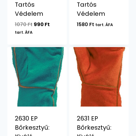
Tartós
Tartós
Védelem
Védelem
Original
Current
1070
Ft
990
Ft
1580
Ft
tart. ÁFA
price
price
tart. ÁFA
was:
is:
1070 Ft.
990 Ft.
2630 EP
2631 EP
Bőrkesztyű:
Bőrkesztyű: