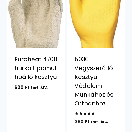
Euroheat 4700
5030
hurkolt pamut
Vegyszerálló
hőálló kesztyű
Kesztyű:
Védelem
630
Ft
tart. ÁFA
Munkához és
Otthonhoz
Értékelés:
390
Ft
tart. ÁFA
5.00
/ 5