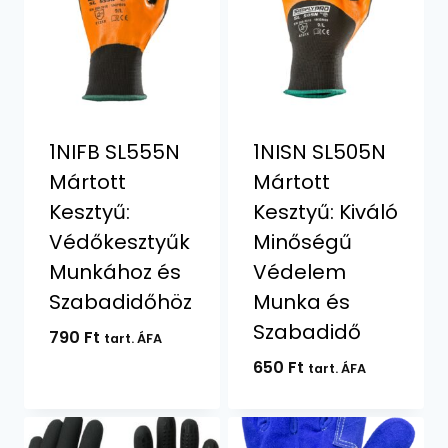
1NIFB SL555N
1NISN SL505N
Mártott
Mártott
Kesztyű:
Kesztyű: Kiváló
Védőkesztyűk
Minőségű
Munkához és
Védelem
Szabadidőhöz
Munka és
Szabadidő
790
Ft
tart. ÁFA
650
Ft
tart. ÁFA