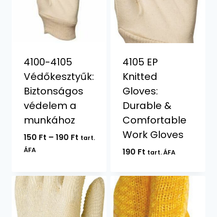
4100-4105
4105 EP
Védőkesztyűk:
Knitted
Biztonságos
Gloves:
védelem a
Durable &
munkához
Comfortable
Work Gloves
Ártartomány:
150
Ft
–
190
Ft
tart.
150 Ft
ÁFA
190
Ft
tart. ÁFA
-
190 Ft