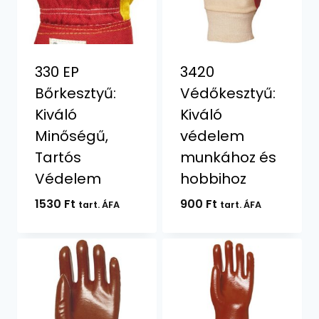
330 EP
3420
Bőrkesztyű:
Védőkesztyű:
Kiváló
Kiváló
Minőségű,
védelem
Tartós
munkához és
Védelem
hobbihoz
1530
Ft
900
Ft
tart. ÁFA
tart. ÁFA