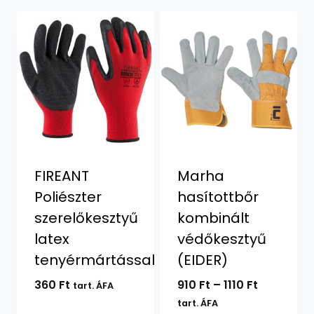
FIREANT
Marha
Poliészter
hasítottbőr
szerelőkesztyű
kombinált
latex
védőkesztyű
tenyérmártással
(EIDER)
Ártartom
360
Ft
910
Ft
–
1110
Ft
tart. ÁFA
910 Ft
tart. ÁFA