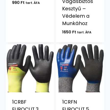
Vágásbiztos
990
Ft
tart. ÁFA
Kesztyű –
Védelem a
Munkához
1650
Ft
tart. ÁFA
1CRBF
1CRFN
EUROCUT 3
EUROCUT 5