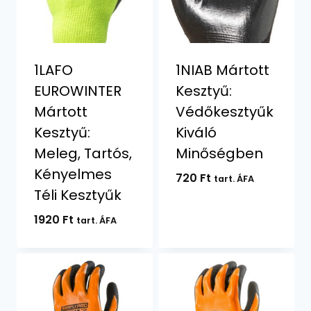
1LAFO
1NIAB Mártott
EUROWINTER
Kesztyű:
Mártott
Védőkesztyűk
Kesztyű:
Kiváló
Meleg, Tartós,
Minőségben
Kényelmes
720
Ft
tart. ÁFA
Téli Kesztyűk
1920
Ft
tart. ÁFA