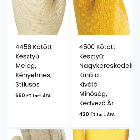
4456 Kötött
4500 Kötött
Kesztyű:
Kesztyű:
Meleg,
Nagykereskedelmi
Kényelmes,
Kínálat –
Stílusos
Kiváló
Minőség,
660
Ft
tart. ÁFA
Kedvező Ár
420
Ft
tart. ÁFA