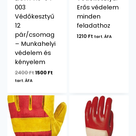
003
Erős védelem
Védőkesztyű
minden
12
feladathoz
pár/csomag
1210
Ft
tart. ÁFA
– Munkahelyi
védelem és
kényelem
Original
Current
2400
Ft
1500
Ft
price
price
tart. ÁFA
was:
is:
2400 Ft.
1500 Ft.