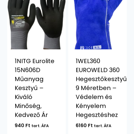
1NITG Eurolite
1WEL360
15N606D
EUROWELD 360
Műanyag
Hegesztőkesztyű
Kesztyű –
9 Méretben –
Kiváló
Védelem és
Minőség,
Kényelem
Kedvező Ár
Hegesztéshez
940
Ft
6160
Ft
tart. ÁFA
tart. ÁFA