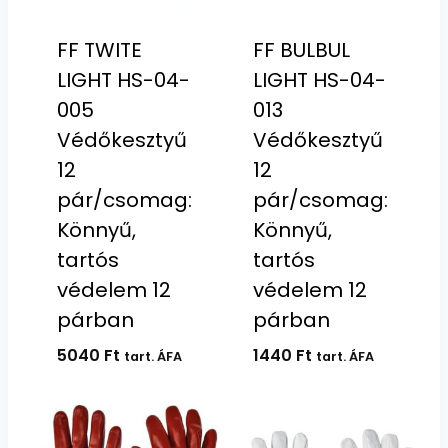
FF TWITE
FF BULBUL
LIGHT HS-04-
LIGHT HS-04-
005
013
Védőkesztyű
Védőkesztyű
12
12
pár/csomag:
pár/csomag:
Könnyű,
Könnyű,
tartós
tartós
védelem 12
védelem 12
párban
párban
5040
Ft
1440
Ft
tart. ÁFA
tart. ÁFA