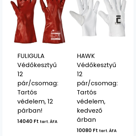
FULIGULA
HAWK
Védőkesztyű
Védőkesztyű
12
12
pár/csomag:
pár/csomag:
Tartós
Tartós
védelem, 12
védelem,
párban!
kedvező
árban
14040
Ft
tart. ÁFA
10080
Ft
tart. ÁFA