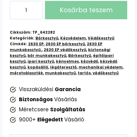
2630
Kosárba teszem
EP
Bőrkesztyű:
Kiváló
Cikkszám:
TP_642282
Minőségű,
Kategóriák:
Bőrkesztyű
,
Kézvédelem
,
Védőkesztyű
Címkék:
2630 EP
,
2630 EP bőrkesztyű
,
2630 EP
Tartós
munkakesztyű.
,
2630 EP védőkesztyű
,
biztonsági
Bőrkesztyű
kesztyű
,
bőr munkakesztyű
,
Bőrkesztyű
,
építőipari
mennyiség
kesztyű
,
ipari kesztyű
,
kényelmes
,
kézvédő
,
kézvédő
kesztyű
,
kopásálló
,
légáteresztő
,
mechanikai védelem
,
méretválaszték
,
munkakesztyű
,
tartós
,
védőkesztyű
Visszaküldési
Garancia
Biztonságos
Vásárlás
Méretcsere
Szolgáltatás
9000+
Elégedett
Vásárló