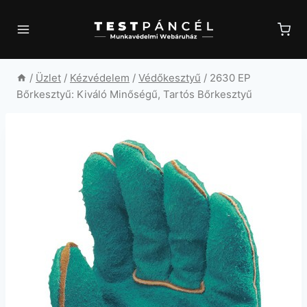
Skip
to
content
/
Üzlet
/
Kézvédelem
/
Védőkesztyű
/
2630 EP
Bőrkesztyű: Kiváló Minőségű, Tartós Bőrkesztyű