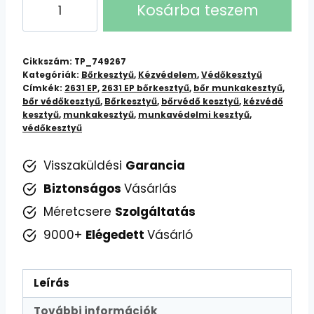
Kosárba teszem
EP
Bőrkesztyű:
Kiváló
Cikkszám:
TP_749267
Minőségű,
Kategóriák:
Bőrkesztyű
,
Kézvédelem
,
Védőkesztyű
Címkék:
2631 EP
,
2631 EP bőrkesztyű
,
bőr munkakesztyű
,
Tartós
bőr védőkesztyű
,
Bőrkesztyű
,
bőrvédő kesztyű
,
kézvédő
Védelem
kesztyű
,
munkakesztyű
,
munkavédelmi kesztyű
,
mennyiség
védőkesztyű
Visszaküldési
Garancia
Biztonságos
Vásárlás
Méretcsere
Szolgáltatás
9000+
Elégedett
Vásárló
Leírás
További információk