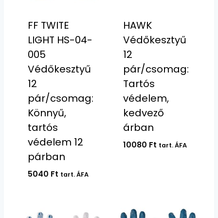
FF TWITE
HAWK
LIGHT HS-04-
Védőkesztyű
005
12
Védőkesztyű
pár/csomag:
12
Tartós
pár/csomag:
védelem,
Könnyű,
kedvező
tartós
árban
védelem 12
10080
Ft
tart. ÁFA
párban
5040
Ft
tart. ÁFA