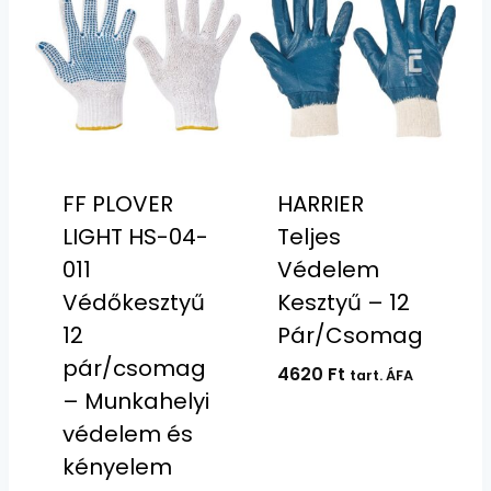
FF PLOVER
HARRIER
LIGHT HS-04-
Teljes
011
Védelem
Védőkesztyű
Kesztyű – 12
12
Pár/Csomag
pár/csomag
4620
Ft
tart. ÁFA
– Munkahelyi
védelem és
kényelem