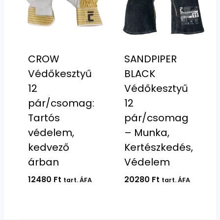
CROW
SANDPIPER
Védőkesztyű
BLACK
12
Védőkesztyű
pár/csomag:
12
Tartós
pár/csomag
védelem,
– Munka,
kedvező
Kertészkedés,
árban
Védelem
12480
Ft
20280
Ft
tart. ÁFA
tart. ÁFA