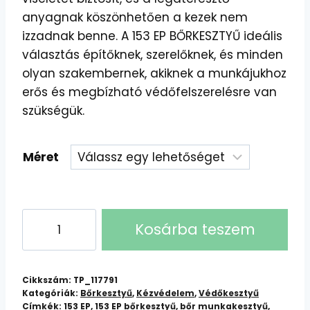
anyagnak köszönhetően a kezek nem
izzadnak benne. A 153 EP BŐRKESZTYŰ ideális
választás építőknek, szerelőknek, és minden
olyan szakembernek, akiknek a munkájukhoz
erős és megbízható védőfelszerelésre van
szükségük.
Méret
153
Kosárba teszem
EP
Bőrkesztyű:
Kiváló
Cikkszám:
TP_117791
Minőségű,
Kategóriák:
Bőrkesztyű
,
Kézvédelem
,
Védőkesztyű
Címkék:
153 EP
,
153 EP bőrkesztyű
,
bőr munkakesztyű
,