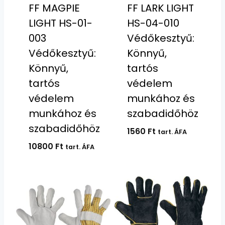
FF MAGPIE
FF LARK LIGHT
LIGHT HS-01-
HS-04-010
003
Védőkesztyű:
Védőkesztyű:
Könnyű,
Könnyű,
tartós
tartós
védelem
védelem
munkához és
munkához és
szabadidőhöz
szabadidőhöz
1560
Ft
tart. ÁFA
10800
Ft
tart. ÁFA