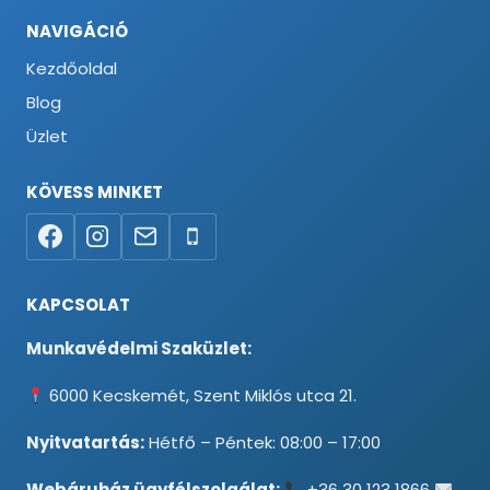
NAVIGÁCIÓ
Kezdőoldal
Blog
Üzlet
KÖVESS MINKET
KAPCSOLAT
Munkavédelmi Szaküzlet:
6000 Kecskemét, Szent Miklós utca 21.
Nyitvatartás:
Hétfő – Péntek: 08:00 – 17:00
Webáruház ügyfélszolgálat:
+36 30 123 1866