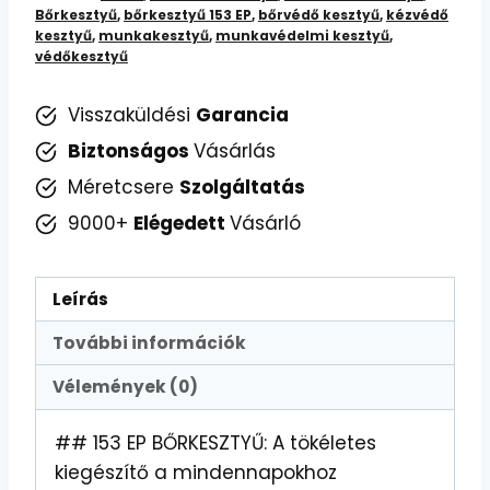
Tartós
Bőrkesztyű
,
bőrkesztyű 153 EP
,
bőrvédő kesztyű
,
kézvédő
Bőrkesztyű
kesztyű
,
munkakesztyű
,
munkavédelmi kesztyű
,
mennyiség
védőkesztyű
Visszaküldési
Garancia
Biztonságos
Vásárlás
Méretcsere
Szolgáltatás
9000+
Elégedett
Vásárló
Leírás
További információk
Vélemények (0)
## 153 EP BŐRKESZTYŰ: A tökéletes
kiegészítő a mindennapokhoz