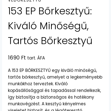
VÉDŐKESZTYŰ
153 EP Bőrkesztyű:
Kiváló Minőségű,
Tartós Bőrkesztyű
1690
Ft
tart. ÁFA
A 153 EP BŐRKESZTYŰ egy kiváló minőségű,
tartós bőrkesztyű, amelyet a legkeményebb
munkákhoz terveztek. Kiváló
kopásállósággal és tapadással rendelkezik,
így biztosítja a biztonságos és hatékony
munkavégzést. A kesztyű kényelmes
viseletet biztosít, és a légáteresztő