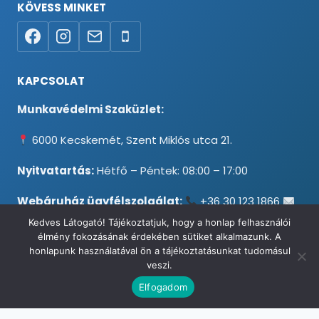
KÖVESS MINKET
KAPCSOLAT
Munkavédelmi Szaküzlet:
6000 Kecskemét, Szent Miklós utca 21.
Nyitvatartás:
Hétfő – Péntek: 08:00 – 17:00
Webáruház ügyfélszolgálat:
+36 30 123 1866
info@testpancel.hu
Kedves Látogató! Tájékoztatjuk, hogy a honlap felhasználói
élmény fokozásának érdekében sütiket alkalmazunk. A
honlapunk használatával ön a tájékoztatásunkat tudomásul
veszi.
© 2026 Munkavédelmi és Ruházati Webáruház - Minden jog
Elfogadom
fenntartva