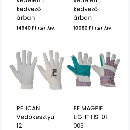
védelem,
védelem,
kedvező
kedvező
árban
árban
14640
Ft
10080
Ft
tart. ÁFA
tart. ÁFA
PELICAN
FF MAGPIE
Védőkesztyű
LIGHT HS-01-
12
003