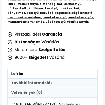
Tartós
1110 EP védőkesztyű
,
biztonság
,
bőr
,
Bőrkesztyű
,
Védelem
bőrkesztyűk
,
építőipari kesztyű
,
ipari kesztyű
,
mennyiség
kényelmes
,
kesztyű
,
kézvédő
,
kopásálló
,
légáteresztő
,
mechanikai védelem
,
munkakesztyű
,
munkakesztyűk
,
munkavédelem
,
tartós
,
védőkesztyű
,
védőkesztyűk
Visszaküldési
Garancia
Biztonságos
Vásárlás
Méretcsere
Szolgáltatás
9000+
Elégedett
Vásárló
Leírás
További információk
Vélemények (0)
## 1110 EP BŐRKESZTYŰ: A tökéletes