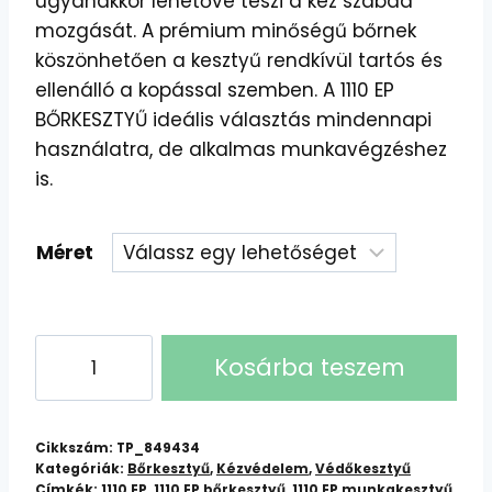
ugyanakkor lehetővé teszi a kéz szabad
mozgását. A prémium minőségű bőrnek
köszönhetően a kesztyű rendkívül tartós és
ellenálló a kopással szemben. A 1110 EP
BŐRKESZTYŰ ideális választás mindennapi
használatra, de alkalmas munkavégzéshez
is.
Méret
1110
Kosárba teszem
EP
Bőrkesztyű:
Kiváló
Cikkszám:
TP_849434
Minőségű,
Kategóriák:
Bőrkesztyű
,
Kézvédelem
,
Védőkesztyű
Címkék:
1110 EP
,
1110 EP bőrkesztyű
,
1110 EP munkakesztyű
,