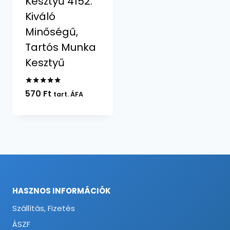
Kesztyű 4152:
Kiváló
Minőségű,
Tartós Munka
Kesztyű
Értékelés:
570
Ft
tart. ÁFA
5.00
/ 5
HASZNOS INFORMÁCIÓK
Szállítás, Fizetés
ÁSZF