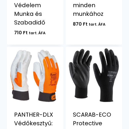
Védelem
minden
Munka és
munkához
Szabadidő
870
Ft
tart. ÁFA
710
Ft
tart. ÁFA
PANTHER-DLX
SCARAB-ECO
Védőkesztyű:
Protective