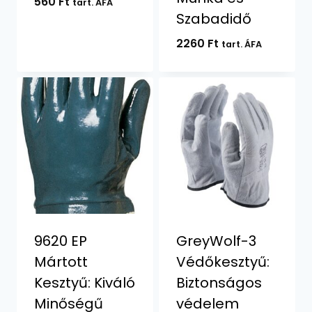
560
Ft
tart. ÁFA
Szabadidő
2260
Ft
tart. ÁFA
9620 EP
GreyWolf-3
Mártott
Védőkesztyű:
Kesztyű: Kiváló
Biztonságos
Minőségű
védelem