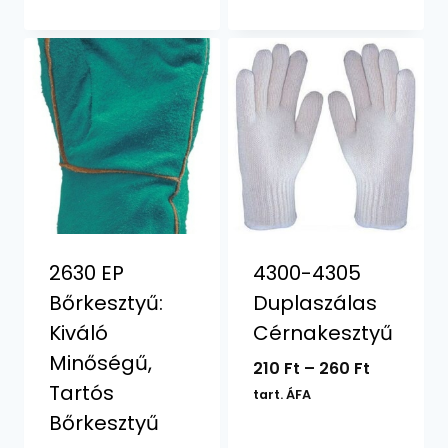
2630 EP
4300-4305
Bőrkesztyű:
Duplaszálas
Kiváló
Cérnakesztyű
Minőségű,
Ártartom
210
Ft
–
260
Ft
Tartós
210 Ft
tart. ÁFA
-
Bőrkesztyű
260 Ft