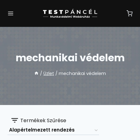
Skip
to
content
mechanikai védelem
/
Üzlet
/
mechanikai védelem
Termékek Szűrése