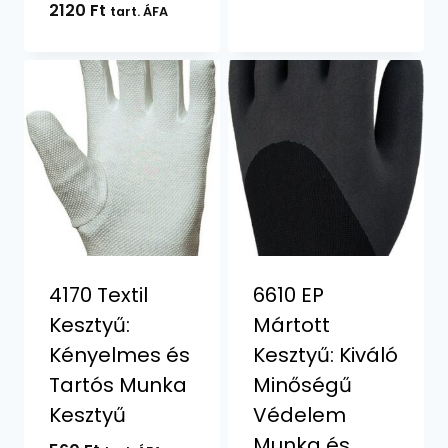
2120
Ft
tart. ÁFA
4170 Textil
6610 EP
Kesztyű:
Mártott
Kényelmes és
Kesztyű: Kiváló
Tartós Munka
Minőségű
Kesztyű
Védelem
Munka és