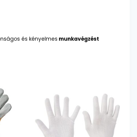
onságos és kényelmes
munkavégzést