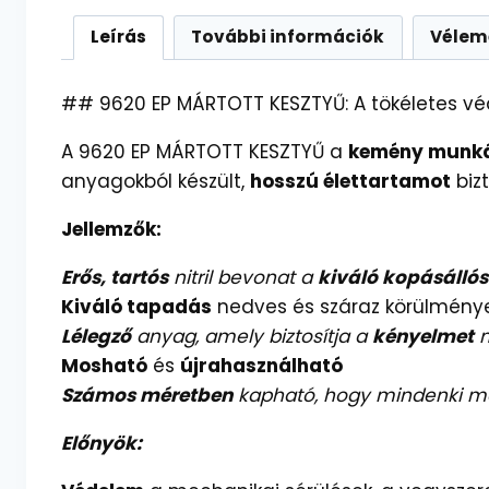
Leírás
További információk
Vélem
## 9620 EP MÁRTOTT KESZTYŰ: A tökéletes 
A 9620 EP MÁRTOTT KESZTYŰ a
kemény munká
anyagokból készült,
hosszú élettartamot
bizt
Jellemzők:
Erős, tartós
nitril bevonat a
kiváló kopásálló
Kiváló tapadás
nedves és száraz körülmények
Lélegző
anyag, amely biztosítja a
kényelmet
m
Mosható
és
újrahasználható
Számos méretben
kapható, hogy mindenki meg
Előnyök: