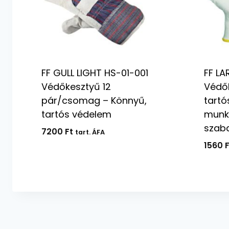
FF GULL LIGHT HS-01-001
FF LA
Védőkesztyű 12
Védők
pár/csomag – Könnyű,
tartó
tartós védelem
munk
szab
7200
Ft
tart. ÁFA
1560
F