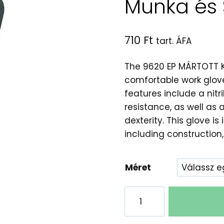
Munka és
710
Ft
tart. ÁFA
The 9620 EP MÁRTOTT KE
comfortable work glov
features include a nitr
resistance, as well as 
dexterity. This glove is
including constructio
Méret
9620
EP
Mártott