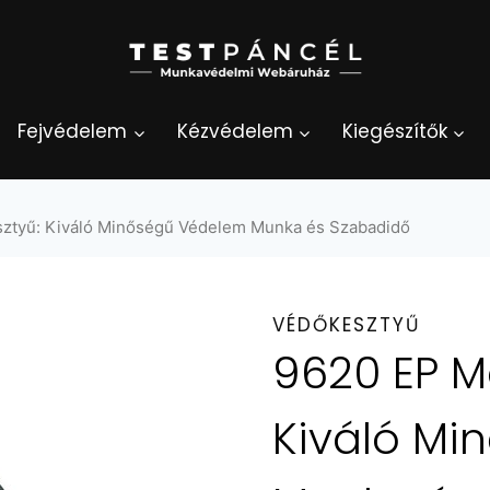
Fejvédelem
Kézvédelem
Kiegészítők
sztyű: Kiváló Minőségű Védelem Munka és Szabadidő
VÉDŐKESZTYŰ
9620 EP Má
Kiváló Mi