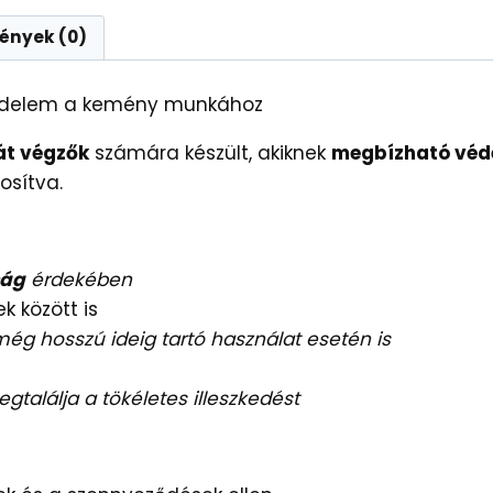
ények (0)
védelem a kemény munkához
t végzők
számára készült, akiknek
megbízható véd
osítva.
ság
érdekében
 között is
ég hosszú ideig tartó használat esetén is
találja a tökéletes illeszkedést