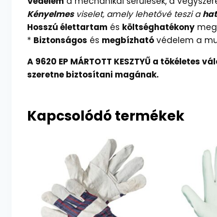
Védelem
a mechanikai sérülések, a vegyszer
Kényelmes
viselet, amely lehetővé teszi a
ha
Hosszú élettartam
és
költséghatékony
meg
*
Biztonságos
és
megbízható
védelem a mu
A 9620 EP MÁRTOTT KESZTYŰ a tökéletes vá
szeretne biztosítani magának.
Kapcsolódó termékek