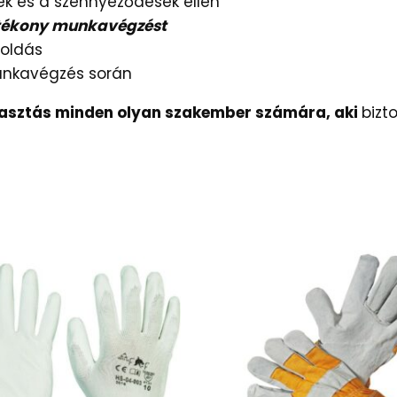
ek és a szennyeződések ellen
tékony munkavégzést
oldás
nkavégzés során
lasztás minden olyan szakember számára, aki
bizt