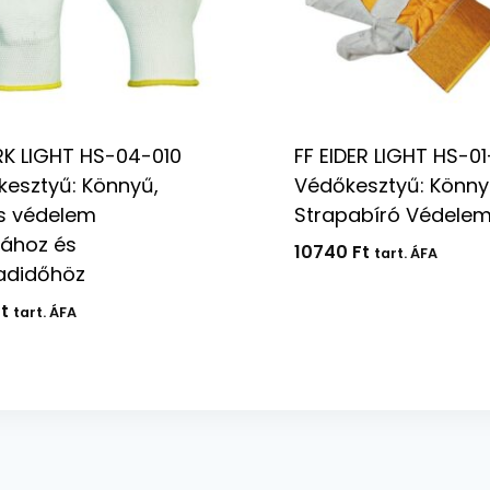
RK LIGHT HS-04-010
FF EIDER LIGHT HS-0
esztyű: Könnyű,
Védőkesztyű: Könny
s védelem
Strapabíró Védele
ához és
10740
Ft
tart. ÁFA
adidőhöz
t
tart. ÁFA