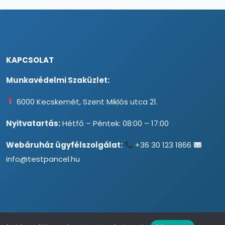
KAPCSOLAT
Munkavédelmi Szaküzlet:
6000 Kecskemét, Szent Miklós utca 21.
Nyitvatartás:
Hétfő – Péntek: 08:00 – 17:00
Webáruház ügyfélszolgálat:
+36 30 123 1866
info@testpancel.hu