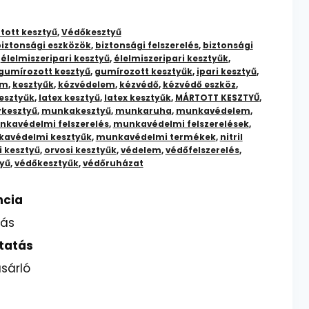
tott kesztyű
,
Védőkesztyű
iztonsági eszközök
,
biztonsági felszerelés
,
biztonsági
,
élelmiszeripari kesztyű
,
élelmiszeripari kesztyűk
,
gumírozott kesztyű
,
gumírozott kesztyűk
,
ipari kesztyű
,
em
,
kesztyűk
,
kézvédelem
,
kézvédő
,
kézvédő eszköz
,
esztyűk
,
latex kesztyű
,
latex kesztyűk
,
MÁRTOTT KESZTYŰ
,
kesztyű
,
munkakesztyű
,
munkaruha
,
munkavédelem
,
kavédelmi felszerelés
,
munkavédelmi felszerelések
,
avédelmi kesztyűk
,
munkavédelmi termékek
,
nitril
i kesztyű
,
orvosi kesztyűk
,
védelem
,
védőfelszerelés
,
yű
,
védőkesztyűk
,
védőruházat
ncia
lás
tatás
sárló