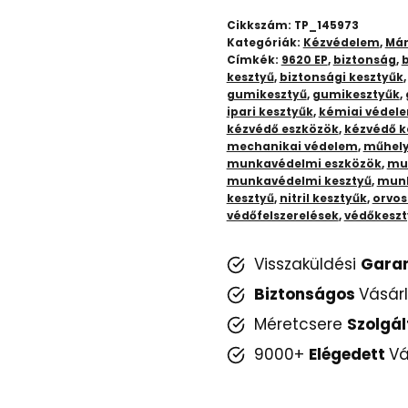
Kesztyű:
Cikkszám:
TP_145973
Kiváló
Kategóriák:
Kézvédelem
,
Már
Címkék:
9620 EP
,
biztonság
,
b
Minőségű
kesztyű
,
biztonsági kesztyűk
Védelem
gumikesztyű
,
gumikesztyűk
,
Munka
ipari kesztyűk
,
kémiai védel
kézvédő eszközök
,
kézvédő k
és
mechanikai védelem
,
műhely
Szabadidő
munkavédelmi eszközök
,
mun
munkavédelmi kesztyű
,
munk
mennyiség
kesztyű
,
nitril kesztyűk
,
orvos
védőfelszerelések
,
védőkeszt
Visszaküldési
Gara
Biztonságos
Vásár
Méretcsere
Szolgál
9000+
Elégedett
Vá