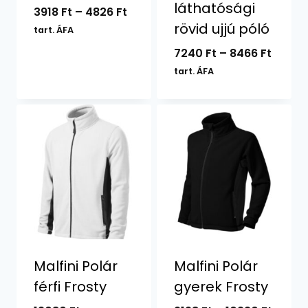
láthatósági
Ártartomány:
3918
Ft
–
4826
Ft
rövid ujjú póló
3918 Ft
tart. ÁFA
-
Ártar
7240
Ft
–
8466
Ft
4826 Ft
7240 F
tart. ÁFA
-
8466 F
Malfini Polár
Malfini Polár
férfi Frosty
gyerek Frosty