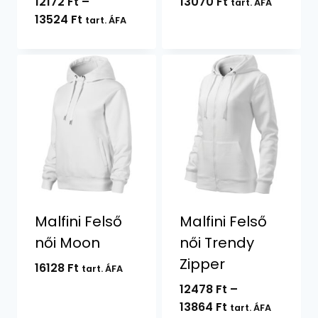
12172
Ft
–
13070
Ft
tart. ÁFA
Ártartomány:
13524
Ft
tart. ÁFA
12172 Ft
-
13524 Ft
Malfini Felső
Malfini Felső
női Moon
női Trendy
Zipper
16128
Ft
tart. ÁFA
12478
Ft
–
Ártartomány:
13864
Ft
tart. ÁFA