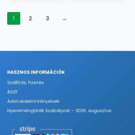
-
5890 F
13580 Ft
1
2
3
→
HASZNOS INFORMÁCIÓK
Szállítás, Fizetés
ÁSZF
Adatvédelmi irányelvek
Nyereményjáték Szabályzat – 2026. augusztus