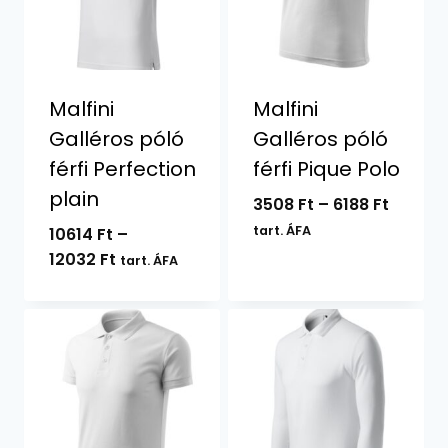
Malfini
Malfini
Galléros póló
Galléros póló
férfi Perfection
férfi Pique Polo
plain
Ártart
3508
Ft
–
6188
Ft
3508 F
tart. ÁFA
10614
Ft
–
-
Ártartomány:
12032
Ft
tart. ÁFA
6188 Ft
10614 Ft
-
12032 Ft