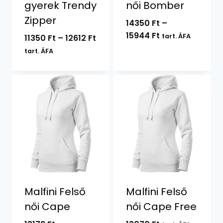
gyerek Trendy
női Bomber
Zipper
14350
Ft
–
Ártartomány:
15944
Ft
Ártartomány:
tart. ÁFA
11350
Ft
–
12612
Ft
14350 Ft
11350 Ft
tart. ÁFA
-
-
15944 Ft
12612 Ft
Malfini Felső
Malfini Felső
női Cape
női Cape Free