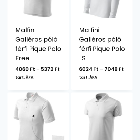
Malfini
Malfini
Galléros póló
Galléros póló
férfi Pique Polo
férfi Pique Polo
Free
LS
Ártartomány:
Ártar
4060
Ft
–
5372
Ft
6024
Ft
–
7048
Ft
4060 Ft
6024 F
tart. ÁFA
tart. ÁFA
-
-
5372 Ft
7048 F