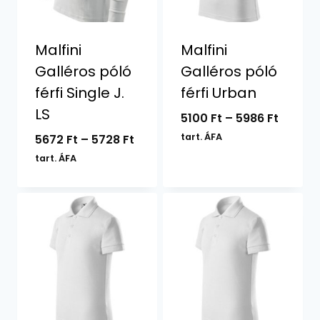
Malfini
Malfini
Galléros póló
Galléros póló
férfi Single J.
férfi Urban
LS
Ártart
5100
Ft
–
5986
Ft
5100 Ft
Ártartomány:
tart. ÁFA
5672
Ft
–
5728
Ft
-
5672 Ft
tart. ÁFA
5986 F
-
5728 Ft