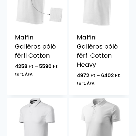
Malfini
Malfini
Galléros póló
Galléros póló
férfi Cotton
férfi Cotton
Heavy
Ártartomány:
4258
Ft
–
5590
Ft
4258 Ft
tart. ÁFA
Ártar
4972
Ft
–
6402
Ft
-
4972 F
tart. ÁFA
5590 Ft
-
6402 F