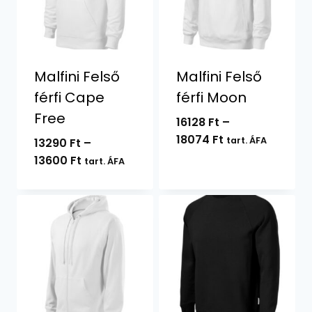
Malfini Felső
Malfini Felső
férfi Cape
férfi Moon
Free
16128
Ft
–
Ártartomány:
18074
Ft
tart. ÁFA
13290
Ft
–
16128 Ft
Ártartomány:
13600
Ft
tart. ÁFA
-
13290 Ft
18074 Ft
-
13600 Ft