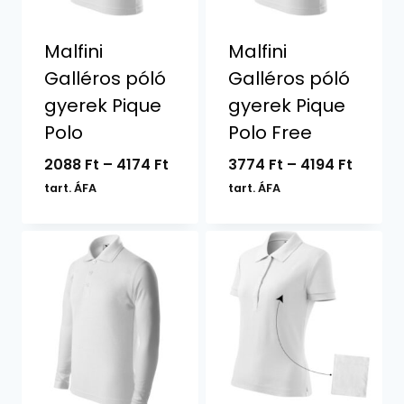
Malfini
Malfini
Galléros póló
Galléros póló
gyerek Pique
gyerek Pique
Polo
Polo Free
Ártartomány:
Ártart
2088
Ft
–
4174
Ft
3774
Ft
–
4194
Ft
2088 Ft
3774 F
tart. ÁFA
tart. ÁFA
-
-
4174 Ft
4194 Ft