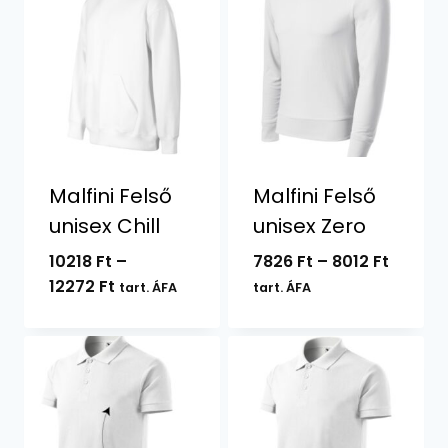
Malfini Felső
Malfini Felső
unisex Chill
unisex Zero
Ártart
10218
Ft
–
7826
Ft
–
8012
Ft
Ártartomány:
7826 Ft
12272
Ft
tart. ÁFA
tart. ÁFA
10218 Ft
-
-
8012 Ft
12272 Ft