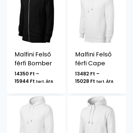
Malfini Felső
Malfini Felső
férfi Bomber
férfi Cape
14350
Ft
–
13482
Ft
–
Ártartomány:
Ártartomány:
15944
Ft
15028
Ft
tart. ÁFA
tart. ÁFA
14350 Ft
13482 Ft
-
-
15944 Ft
15028 Ft