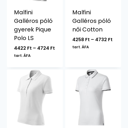
Malfini
Malfini
Galléros póló
Galléros póló
gyerek Pique
női Cotton
Polo LS
Ártar
4258
Ft
–
4732
Ft
4258 F
Ártartomány:
tart. ÁFA
4422
Ft
–
4724
Ft
-
4422 Ft
tart. ÁFA
4732 F
-
4724 Ft