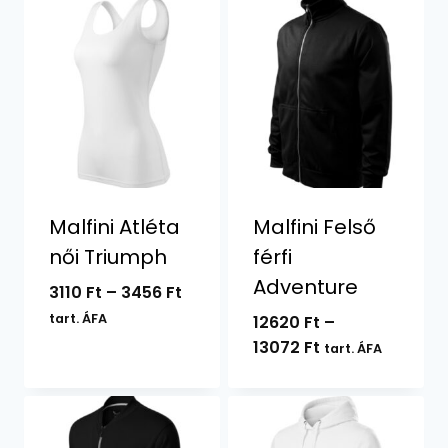
Malfini Atléta
Malfini Felső
női Triumph
férfi
Adventure
Ártartomány:
3110
Ft
–
3456
Ft
3110 Ft
tart. ÁFA
12620
Ft
–
-
Ártartomány:
13072
Ft
tart. ÁFA
3456 Ft
12620 Ft
-
13072 Ft