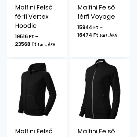
Malfini Felső
Malfini Felső
férfi Vertex
férfi Voyage
Hoodie
15944
Ft
–
Ártartomány:
16474
Ft
tart. ÁFA
19516
Ft
–
15944 Ft
Ártartomány:
23568
Ft
tart. ÁFA
-
19516 Ft
16474 Ft
-
23568 Ft
Malfini Felső
Malfini Felső