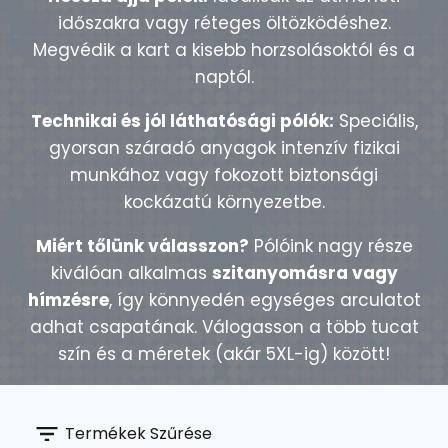
időszakra vagy réteges öltözködéshez.
Megvédik a kart a kisebb horzsolásoktól és a
naptól.
Technikai és jól láthatósági pólók:
Speciális,
gyorsan száradó anyagok intenzív fizikai
munkához vagy fokozott biztonsági
kockázatú környezetbe.
Miért tőlünk válasszon?
Pólóink nagy része
kiválóan alkalmas
szitanyomásra vagy
hímzésre
, így könnyedén egységes arculatot
adhat csapatának. Válogasson a több tucat
szín és a méretek (akár 5XL-ig) között!
Termékek Szűrése