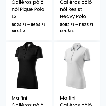
Galléros póló
Galléros póló
női Pique Polo
női Resist
LS
Heavy Polo
Ártartomány:
Ártar
6024
Ft
–
6694
Ft
8052
Ft
–
11528
Ft
6024 Ft
8052 F
tart. ÁFA
tart. ÁFA
-
-
6694 Ft
11528 F
Malfini
Malfini
Galléros póló
Galléros póló