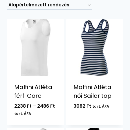
Malfini Atléta
Malfini Atléta
férfi Core
női Sailor top
Ártartomány:
2238
Ft
–
2486
Ft
3082
Ft
tart. ÁFA
2238 Ft
tart. ÁFA
-
2486 Ft