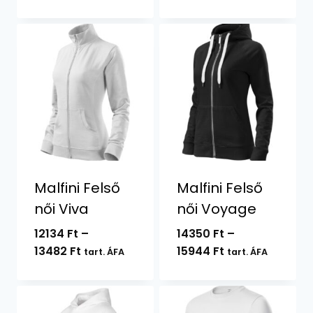
12478 Ft
-
13864 Ft
Malfini Felső
Malfini Felső
női Viva
női Voyage
12134
Ft
–
14350
Ft
–
Ártartomány:
Ártartomány:
13482
Ft
15944
Ft
tart. ÁFA
tart. ÁFA
12134 Ft
14350 Ft
-
-
13482 Ft
15944 Ft