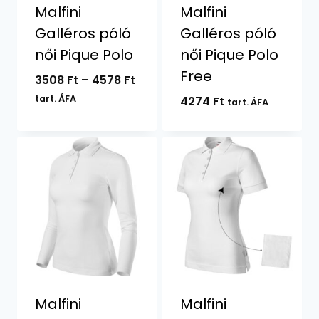
Malfini
Malfini
Galléros póló
Galléros póló
női Pique Polo
női Pique Polo
Free
Ártartomány:
3508
Ft
–
4578
Ft
3508 Ft
tart. ÁFA
4274
Ft
tart. ÁFA
-
4578 Ft
Malfini
Malfini