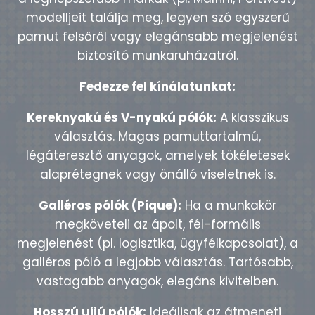
modelljeit találja meg, legyen szó egyszerű
pamut felsőről vagy elegánsabb megjelenést
biztosító munkaruházatról.
Fedezze fel kínálatunkat:
Kereknyakú és V-nyakú pólók:
A klasszikus
választás. Magas pamuttartalmú,
légáteresztő anyagok, amelyek tökéletesek
alaprétegnek vagy önálló viseletnek is.
Galléros pólók (Pique):
Ha a munkakör
megköveteli az ápolt, fél-formális
megjelenést (pl. logisztika, ügyfélkapcsolat), a
galléros póló a legjobb választás. Tartósabb,
vastagabb anyagok, elegáns kivitelben.
Hosszú ujjú pólók:
Ideálisak az átmeneti