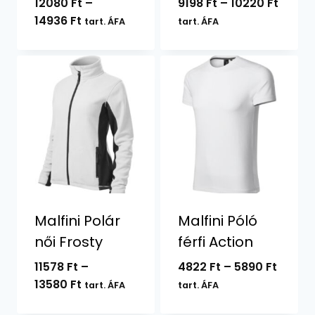
Ártar
12080
Ft
–
9198
Ft
–
10220
Ft
Ártartomány:
9198 F
14936
Ft
tart. ÁFA
tart. ÁFA
12080 Ft
-
-
10220 
14936 Ft
Malfini Polár
Malfini Póló
női Frosty
férfi Action
Ártar
11578
Ft
–
4822
Ft
–
5890
Ft
Ártartomány:
4822 F
13580
Ft
tart. ÁFA
tart. ÁFA
11578 Ft
-