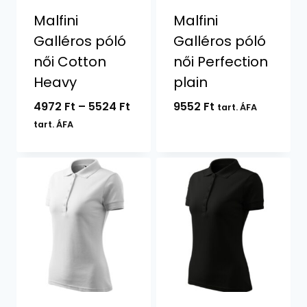
Malfini
Malfini
Galléros póló
Galléros póló
női Cotton
női Perfection
Heavy
plain
Ártartomány:
4972
Ft
–
5524
Ft
9552
Ft
tart. ÁFA
4972 Ft
tart. ÁFA
-
5524 Ft