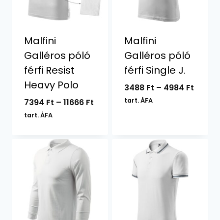
Malfini
Malfini
Galléros póló
Galléros póló
férfi Resist
férfi Single J.
Heavy Polo
Ártar
3488
Ft
–
4984
Ft
3488 F
Ártartomány:
tart. ÁFA
7394
Ft
–
11666
Ft
-
7394 Ft
tart. ÁFA
4984 F
-
11666 Ft