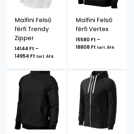
Malfini Felső
Malfini Felső
férfi Trendy
férfi Vertex
Zipper
15580
Ft
–
Ártartomány:
18808
Ft
tart. ÁFA
14144
Ft
–
15580 Ft
Ártartomány:
14954
Ft
tart. ÁFA
-
14144 Ft
18808 Ft
-
14954 Ft