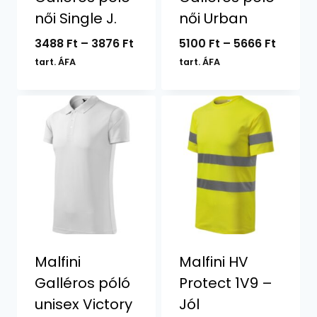
női Single J.
női Urban
Ártartomány:
Ártart
3488
Ft
–
3876
Ft
5100
Ft
–
5666
Ft
3488 Ft
5100 Ft
tart. ÁFA
tart. ÁFA
-
-
3876 Ft
5666 F
Malfini
Malfini HV
Galléros póló
Protect 1V9 –
unisex Victory
Jól