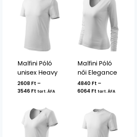
Malfini Póló
Malfini Póló
unisex Heavy
női Elegance
2608
Ft
–
4840
Ft
–
Ártartomány:
Ártartomány:
3546
Ft
6064
Ft
tart. ÁFA
tart. ÁFA
2608 Ft
4840 Ft
-
-
3546 Ft
6064 Ft