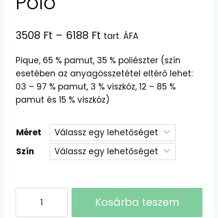
Polo
Ártartomány:
3508
Ft
–
6188
Ft
tart. ÁFA
3508 Ft
Pique, 65 % pamut, 35 % poliészter (szín
-
esetében az anyagösszetétel eltérő lehet:
6188 Ft
03 – 97 % pamut, 3 % viszkóz, 12 – 85 %
pamut és 15 % viszkóz)
Méret
Szín
Malfini
Kosárba teszem
Galléros