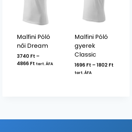
Malfini Póló
Malfini Póló
női Dream
gyerek
Classic
3740
Ft
–
Ártartomány:
4866
Ft
tart. ÁFA
Ártart
1696
Ft
–
1802
Ft
3740 Ft
1696 Ft
tart. ÁFA
-
-
4866 Ft
1802 Ft