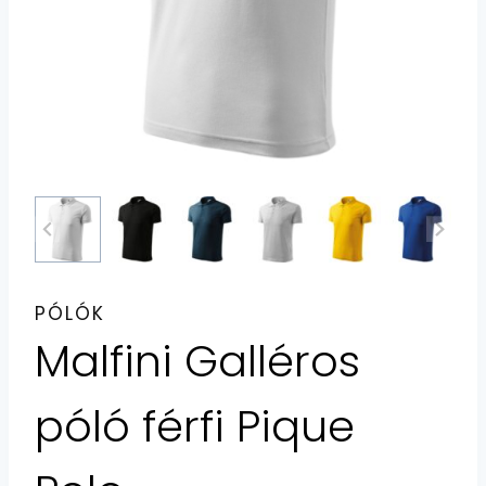
PÓLÓK
Malfini Galléros
póló férfi Pique