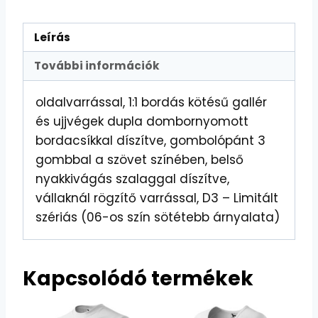
Leírás
További információk
oldalvarrással, 1:1 bordás kötésű gallér
és ujjvégek dupla dombornyomott
bordacsíkkal díszítve, gombolópánt 3
gombbal a szövet színében, belső
nyakkivágás szalaggal díszítve,
vállaknál rögzítő varrással, D3 – Limitált
szériás (06-os szín sötétebb árnyalata)
Kapcsolódó termékek