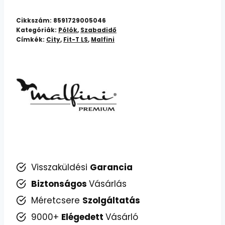
póló
férfi
Cikkszám:
8591729005046
Pique
Kategóriák:
Pólók
,
Szabadidő
Címkék:
City
,
Fit-T LS
,
Malfini
Polo
mennyiség
Visszaküldési
Garancia
Biztonságos
Vásárlás
Méretcsere
Szolgáltatás
9000+
Elégedett
Vásárló