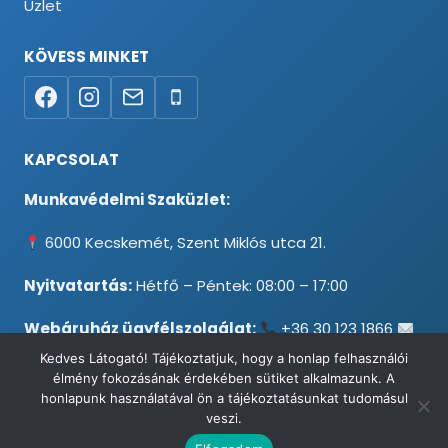
Üzlet
KÖVESS MINKET
KAPCSOLAT
Munkavédelmi Szaküzlet:
6000 Kecskemét, Szent Miklós utca 21.
Nyitvatartás:
Hétfő – Péntek: 08:00 – 17:00
Webáruház ügyfélszolgálat:
+36 30 123 1866
info@testpancel.hu
Kedves Látogató! Tájékoztatjuk, hogy a honlap felhasználói
élmény fokozásának érdekében sütiket alkalmazunk. A
honlapunk használatával ön a tájékoztatásunkat tudomásul
veszi.
© 2026 Munkavédelmi és Ruházati Webáruház - Minden jog