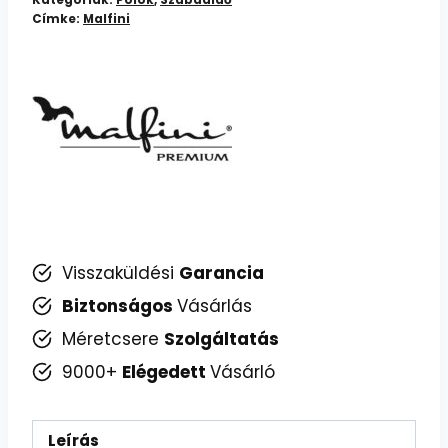
Kategóriák:
Pólók
,
Szabadidő
Címke:
Malfini
mennyiség
Visszaküldési
Garancia
Biztonságos
Vásárlás
Méretcsere
Szolgáltatás
9000+
Elégedett
Vásárló
Leírás