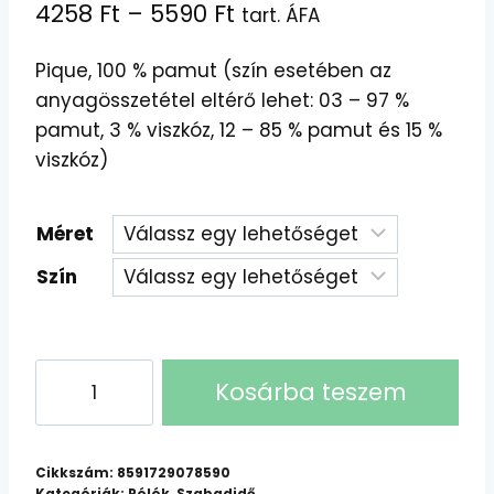
Ártartomány:
4258
Ft
–
5590
Ft
tart. ÁFA
4258 Ft
Pique, 100 % pamut (szín esetében az
-
anyagösszetétel eltérő lehet: 03 – 97 %
5590 Ft
pamut, 3 % viszkóz, 12 – 85 % pamut és 15 %
viszkóz)
Méret
Szín
Malfini
Kosárba teszem
Galléros
póló
férfi
Cikkszám:
8591729078590
Cotton