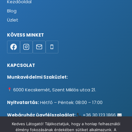
Kezdőoldal
Blog
Üzlet
KÖVESS MINKET
KAPCSOLAT
Munkavédelmi Szaküzlet:
6000 Kecskemét, Szent Miklós utca 21.
Nyitvatartás:
Hétfő – Péntek: 08:00 – 17:00
Webáruház ügyfélszolgálat:
+36 30 123 1866
info@testpancel.hu
Kedves Látogató! Tájékoztatjuk, hogy a honlap felhasználói
élmény fokozásának érdekében sütiket alkalmazunk. A