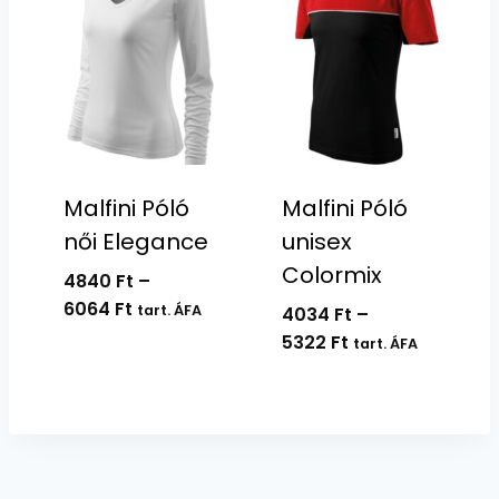
Malfini Póló
Malfini Póló
női Elegance
unisex
Colormix
4840
Ft
–
Ártartomány:
6064
Ft
tart. ÁFA
4034
Ft
–
4840 Ft
Ártartomány:
5322
Ft
tart. ÁFA
-
4034 Ft
6064 Ft
-
5322 Ft