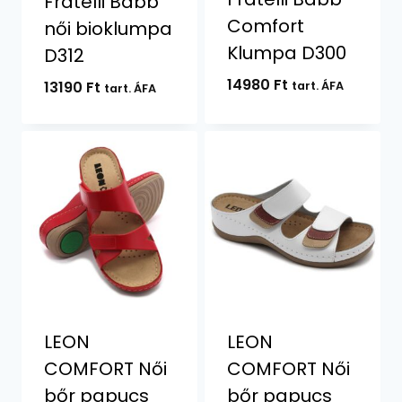
Fratelli Babb
Comfort
női bioklumpa
Klumpa D300
D312
14980
Ft
13190
Ft
tart. ÁFA
tart. ÁFA
LEON
LEON
COMFORT Női
COMFORT Női
bőr papucs
bőr papucs