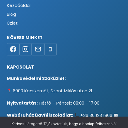
Kezdőoldal
Blog
Üzlet
KÖVESS MINKET
KAPCSOLAT
Munkavédelmi Szaküzlet:
6000 Kecskemét, Szent Miklós utca 21.
Nyitvatartás:
Hétfő – Péntek: 08:00 – 17:00
Webáruház ügyfélszolgálat:
+36 30 123 1866
info@testpancel.hu
Kedves Látogató! Tájékoztatjuk, hogy a honlap felhasználói