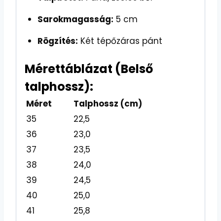
Sarokmagasság:
5 cm
Rögzítés:
Két tépőzáras pánt
Mérettáblázat (Belső
talphossz):
Méret
Talphossz (cm)
35
22,5
36
23,0
37
23,5
38
24,0
39
24,5
40
25,0
41
25,8