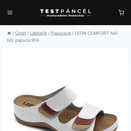
Skip
to
content
/
Üzlet
/
Lábbelik
/
Papucsok
/
LEON COMFORT Női
bőr papucs 904