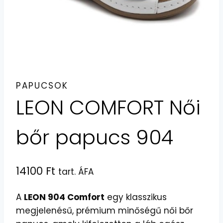
PAPUCSOK
LEON COMFORT Női
bőr papucs 904
14100
Ft
tart. ÁFA
A
LEON 904 Comfort
egy klasszikus
megjelenésű, prémium minőségű női bőr