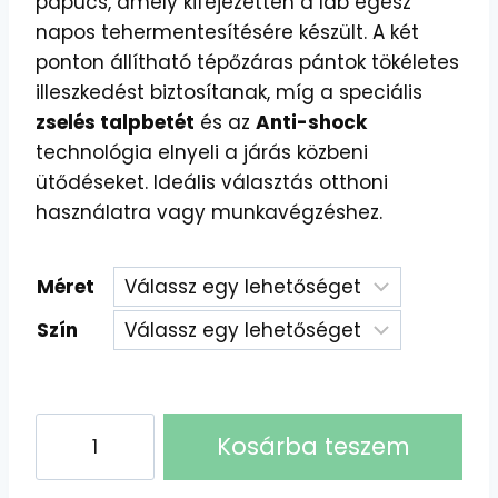
papucs, amely kifejezetten a láb egész
napos tehermentesítésére készült. A két
ponton állítható tépőzáras pántok tökéletes
illeszkedést biztosítanak, míg a speciális
zselés talpbetét
és az
Anti-shock
technológia elnyeli a járás közbeni
ütődéseket. Ideális választás otthoni
használatra vagy munkavégzéshez.
Méret
Szín
LEON
Kosárba teszem
COMFORT
Női