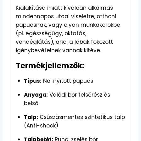
Kialakítása miatt kiválóan alkalmas
mindennapos utcai viseletre, otthoni
papucsnak, vagy olyan munkakörökbe
(pl. egészségügy, oktatás,
vendéglátás), ahol a lábak fokozott
igénybevételnek vannak kitéve.
Termékjellemzők:
Típus:
Női nyitott papucs
Anyaga:
Valódi bőr felsőrész és
belső
Talp:
Csúszásmentes szintetikus talp
(Anti-shock)
Talpbetét:
Puha, zselés bőr