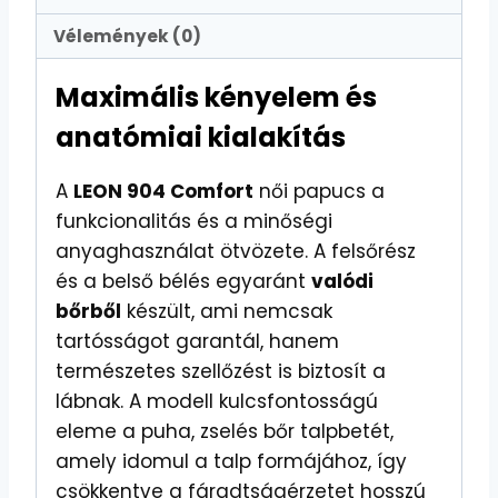
Vélemények (0)
Maximális kényelem és
anatómiai kialakítás
A
LEON 904 Comfort
női papucs a
funkcionalitás és a minőségi
anyaghasználat ötvözete. A felsőrész
és a belső bélés egyaránt
valódi
bőrből
készült, ami nemcsak
tartósságot garantál, hanem
természetes szellőzést is biztosít a
lábnak. A modell kulcsfontosságú
eleme a puha, zselés bőr talpbetét,
amely idomul a talp formájához, így
csökkentve a fáradtságérzetet hosszú