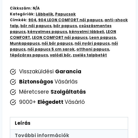
bőr
Cikkszám:
N/A
papucs
Kategóriák:
Lábbelik
,
Papucsok
Címkék:
904
,
904 LEON COMFORT női papucs
,
anti-shock
904
talp
,
bőr női papucs
,
bőr papucs
,
csúszásmentes
mennyiség
papucs
,
kényelmes papucs
,
kényelmi lábbeli
,
LEON
COMFORT
,
LEON COMFORT női papucs
,
Leon papucs
,
Munkapapucs
,
női bőr papucs
,
női nyári papucs
,
női
papucs
,
női papucs 5 cm sarok
,
otthoni papucs
,
tépőzáras papucs
,
valódi bőr
,
zselés talpbetét
Visszaküldési
Garancia
Biztonságos
Vásárlás
Méretcsere
Szolgáltatás
9000+
Elégedett
Vásárló
Leírás
További információk