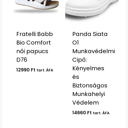
Fratelli Babb
Panda Siata
Bio Comfort
O1
női papucs
Munkavédelmi
D76
Cipő:
Kényelmes
12990
Ft
tart. ÁFA
és
Biztonságos
Munkahelyi
Védelem
14660
Ft
tart. ÁFA