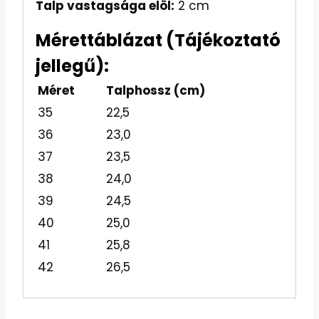
Talp vastagsága elöl:
2 cm
Mérettáblázat (Tájékoztató
jellegű):
Méret
Talphossz (cm)
35
22,5
36
23,0
37
23,5
38
24,0
39
24,5
40
25,0
41
25,8
42
26,5