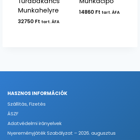
Túrabakancs
Munkacipő
Munkahelyre
14860
Ft
tart. ÁFA
32750
Ft
tart. ÁFA
HASZNOS INFORMÁCIÓK
Szállítás, Fizetés
ÁSZF
Adatvédelmi irányelvek
Nyereményjáték Szabályzat – 2026. augusztus