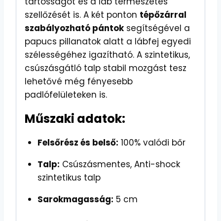
tartósságot és a láb természetes
szellőzését is. A két ponton
tépőzárral
szabályozható pántok
segítségével a
papucs pillanatok alatt a lábfej egyedi
szélességéhez igazítható. A szintetikus,
csúszásgátló talp stabil mozgást tesz
lehetővé még fényesebb
padlófelületeken is.
Műszaki adatok:
Felsőrész és belső:
100% valódi bőr
Talp:
Csúszásmentes, Anti-shock
szintetikus talp
Sarokmagasság:
5 cm