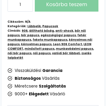
LEON
Kosárba teszem
COMFORT
Női
bőr
Cikkszám:
N/A
papucs
Kategóriák:
Lábbelik
,
Papucsok
Címkék:
906
,
állítható bőség
,
anti-shock
,
bőr női
906
papucs
,
bőr papucs
,
egészségügyi papucs
,
fehér
mennyiség
munkapapucs
,
fekete munkapapucs
,
kényelmes női
papucs
,
kényelmes papucs
,
Leon 906 Comfort
,
LEON
COMFORT
,
minősített papucs
,
munkavédelmi papucs
,
női bőr papucs
,
női papucs
,
valódi bőr lábbeli
,
zselés
talpbetét
Visszaküldési
Garancia
Biztonságos
Vásárlás
Méretcsere
Szolgáltatás
9000+
Elégedett
Vásárló