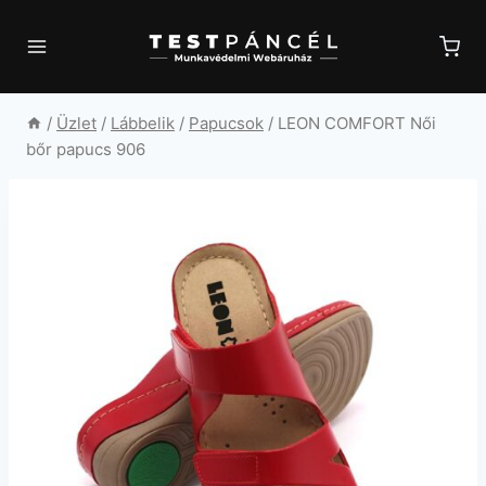
Skip
to
content
/
Üzlet
/
Lábbelik
/
Papucsok
/
LEON COMFORT Női
bőr papucs 906