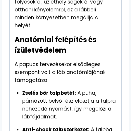
folyosókról, üzlethelyiségekről vagy
otthoni kényelemről, ez a lábbeli
minden környezetben megállja a
helyét.
Anatómiai felépítés és
ízületvédelem
A papucs tervezésekor elsődleges
szempont volt a láb anatómiájának
támogatása:
Zselés bőr talpbetét:
A puha,
párnázott belső rész elosztja a talpra
nehezedő nyomást, így megelőzi a
lábfájdalmat.
Anti-shock talpszerkezet:
A talpba