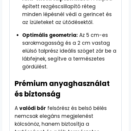
épített rezgéscsillapító réteg
minden lépésnél védi a gerincet és
az ízületeket az ütődésektől.
Optimális geometria:
Az 5 cm-es
sarokmagasság és a 2 cm vastag
elülső talprész ideális szöget zár be a
lábfejnek, segítve a természetes
gördülést.
Prémium anyaghasználat
és biztonság
A
valódi bőr
felsőrész és belső bélés
nemcsak elegáns megjelenést
kölcsönöz, hanem biztosítja a