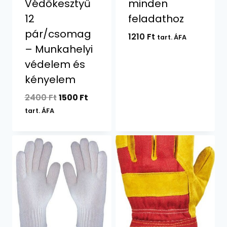
Védőkesztyű
minden
12
feladathoz
pár/csomag
1210
Ft
tart. ÁFA
– Munkahelyi
védelem és
kényelem
Original
Current
2400
Ft
1500
Ft
price
price
tart. ÁFA
was:
is:
2400 Ft.
1500 Ft.