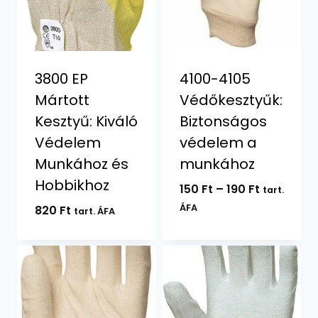
3800 EP
4100-4105
Mártott
Védőkesztyűk:
Kesztyű: Kiváló
Biztonságos
Védelem
védelem a
Munkához és
munkához
Hobbikhoz
Ártartom
150
Ft
–
190
Ft
tart.
150 Ft
ÁFA
820
Ft
tart. ÁFA
-
190 Ft