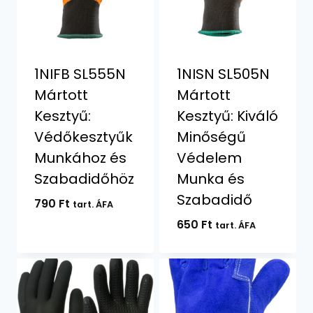
1NIFB SL555N
1NISN SL505N
Mártott
Mártott
Kesztyű:
Kesztyű: Kiváló
Védőkesztyűk
Minőségű
Munkához és
Védelem
Szabadidőhöz
Munka és
Szabadidő
790
Ft
tart. ÁFA
650
Ft
tart. ÁFA