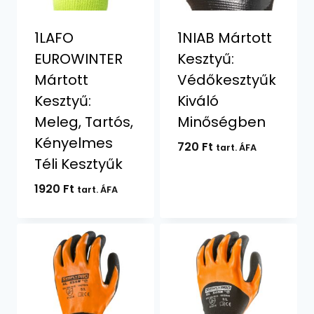
1LAFO
1NIAB Mártott
EUROWINTER
Kesztyű:
Mártott
Védőkesztyűk
Kesztyű:
Kiváló
Meleg, Tartós,
Minőségben
Kényelmes
720
Ft
tart. ÁFA
Téli Kesztyűk
1920
Ft
tart. ÁFA