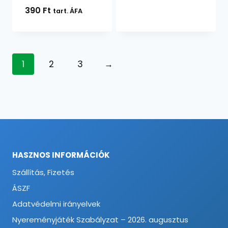
Értékelés:
390
Ft
tart. ÁFA
5.00
/ 5
1
2
3
→
HASZNOS INFORMÁCIÓK
Szállítás, Fizetés
ÁSZF
Adatvédelmi irányelvek
Nyereményjáték Szabályzat – 2026. augusztus