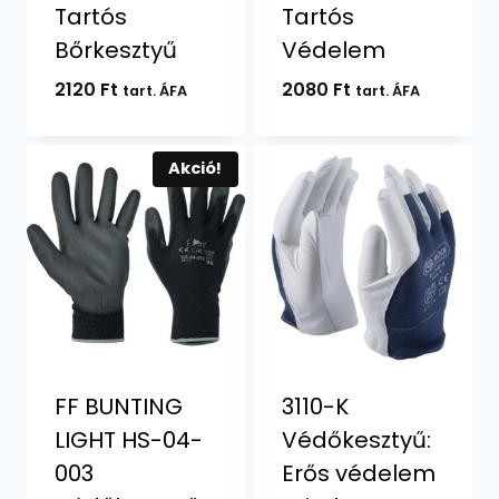
Tartós
Tartós
Bőrkesztyű
Védelem
2120
Ft
2080
Ft
tart. ÁFA
tart. ÁFA
Akció!
FF BUNTING
3110-K
LIGHT HS-04-
Védőkesztyű:
003
Erős védelem