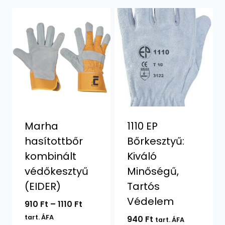
Marha
1110 EP
hasítottbőr
Bőrkesztyű:
kombinált
Kiváló
védőkesztyű
Minőségű,
(EIDER)
Tartós
Védelem
Ártartomány:
910
Ft
–
1110
Ft
910 Ft
tart. ÁFA
940
Ft
tart. ÁFA