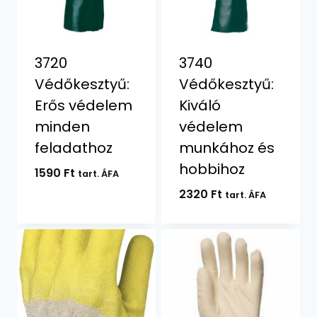
3720
3740
Védőkesztyű:
Védőkesztyű:
Erős védelem
Kiváló
minden
védelem
feladathoz
munkához és
hobbihoz
1590
Ft
tart. ÁFA
2320
Ft
tart. ÁFA