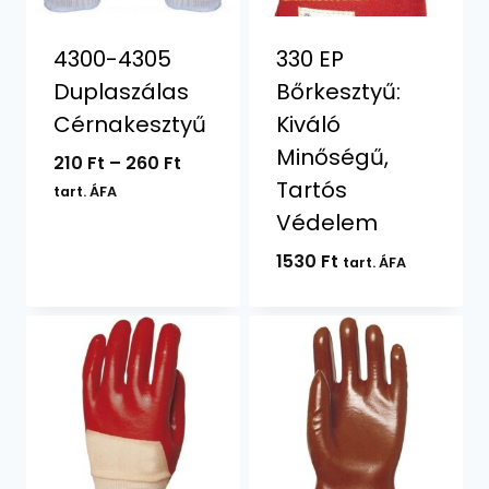
4300-4305
330 EP
Duplaszálas
Bőrkesztyű:
Cérnakesztyű
Kiváló
Minőségű,
Ártartomány:
210
Ft
–
260
Ft
Tartós
210 Ft
tart. ÁFA
-
Védelem
260 Ft
1530
Ft
tart. ÁFA