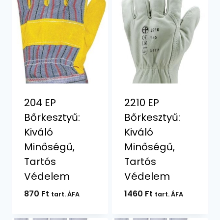
204 EP
2210 EP
Bőrkesztyű:
Bőrkesztyű:
Kiváló
Kiváló
Minőségű,
Minőségű,
Tartós
Tartós
Védelem
Védelem
870
Ft
1460
Ft
tart. ÁFA
tart. ÁFA