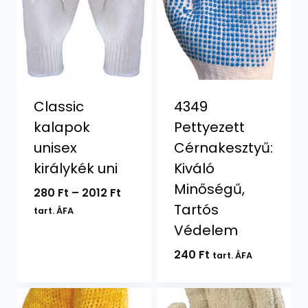
Classic
4349
kalapok
Pettyezett
unisex
Cérnakesztyű:
királykék uni
Kiváló
Minőségű,
Ártartomány:
280
Ft
–
2012
Ft
Tartós
280 Ft
tart. ÁFA
-
Védelem
2012 Ft
240
Ft
tart. ÁFA