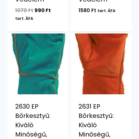
Original
Current
1070
Ft
990
Ft
1580
Ft
tart. ÁFA
price
price
tart. ÁFA
was:
is:
1070 Ft.
990 Ft.
2630 EP
2631 EP
Bőrkesztyű:
Bőrkesztyű:
Kiváló
Kiváló
Minőségű,
Minőségű,