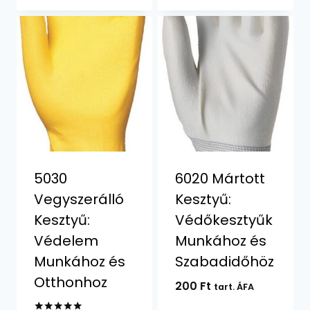
5030
6020 Mártott
Vegyszerálló
Kesztyű:
Kesztyű:
Védőkesztyűk
Védelem
Munkához és
Munkához és
Szabadidőhöz
Otthonhoz
200
Ft
tart. ÁFA