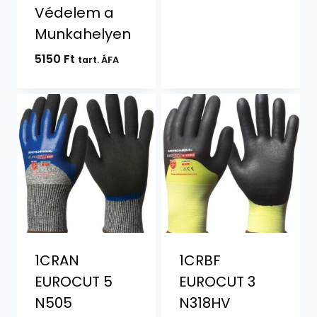
Védelem a
Munkahelyen
5150
Ft
tart. ÁFA
1CRAN
1CRBF
EUROCUT 5
EUROCUT 3
N505
N318HV