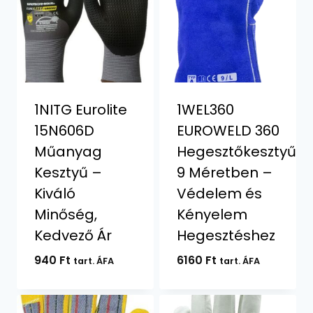
1NITG Eurolite
1WEL360
15N606D
EUROWELD 360
Műanyag
Hegesztőkesztyű
Kesztyű –
9 Méretben –
Kiváló
Védelem és
Minőség,
Kényelem
Kedvező Ár
Hegesztéshez
940
Ft
6160
Ft
tart. ÁFA
tart. ÁFA