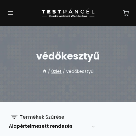
Skip
to
content
védőkesztyű
/
Üzlet
/
védőkesztyű
Termékek Szűrése