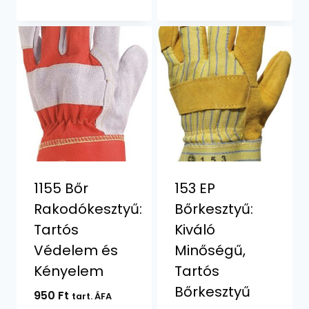
-
1110 Ft
1155 Bőr
153 EP
Rakodókesztyű:
Bőrkesztyű:
Tartós
Kiváló
Védelem és
Minőségű,
Kényelem
Tartós
Bőrkesztyű
950
Ft
tart. ÁFA