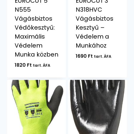
EUROCUT 5
EUROCUT 3
N555
N318HVC
Vágásbiztos
Vágásbiztos
Védőkesztyű:
Kesztyű –
Maximális
Védelem a
Védelem
Munkához
Munka közben
1690
Ft
tart. ÁFA
1820
Ft
tart. ÁFA