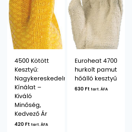
4500 Kötött
Euroheat 4700
Kesztyű:
hurkolt pamut
Nagykereskedelmi
hőálló kesztyű
Kínálat –
630
Ft
tart. ÁFA
Kiváló
Minőség,
Kedvező Ár
420
Ft
tart. ÁFA