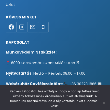
Üzlet
KÖVESS MINKET
KAPCSOLAT
Munkavédelmi Szaküzlet:
6000 Kecskemét, Szent Miklós utca 21.
Nyitvatartás:
Hétfő – Péntek: 08:00 – 17:00
Webáruház ügyfélszolgálat:
+36 30 123 1866
info@testpancel.hu
Kedves Látogató! Tájékoztatjuk, hogy a honlap felhasználói
élmény fokozásának érdekében sütiket alkalmazunk. A
honlapunk használatával ön a tájékoztatásunkat tudomásul
veszi.