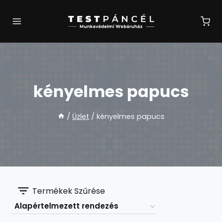
Skip
to
content
kényelmes papucs
/
Üzlet
/
kényelmes papucs
Termékek Szűrése