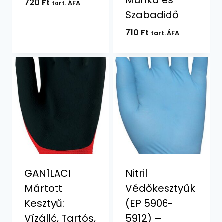
Munka és
720
Ft
tart. ÁFA
Szabadidő
710
Ft
tart. ÁFA
GAN1LACI
Nitril
Mártott
Védőkesztyűk
Kesztyű:
(EP 5906-
Vízálló, Tartós,
5912) –