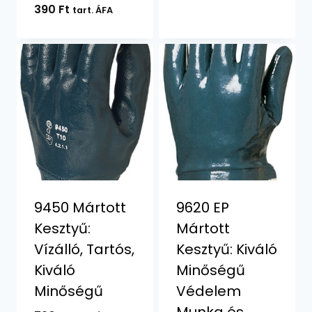
Értékelés:
390
Ft
tart. ÁFA
5.00
/ 5
9450 Mártott
9620 EP
Kesztyű:
Mártott
Vízálló, Tartós,
Kesztyű: Kiváló
Kiváló
Minőségű
Minőségű
Védelem