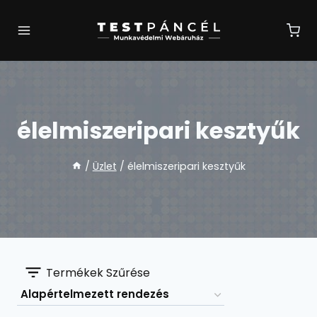
Skip
to
content
élelmiszeripari kesztyűk
/
Üzlet
/
élelmiszeripari kesztyűk
Termékek Szűrése