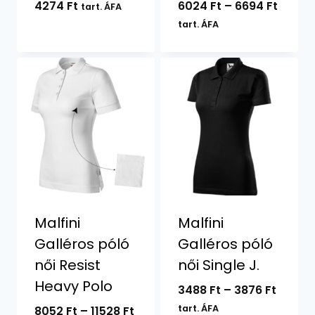
Ártar
4274
Ft
6024
Ft
–
6694
Ft
tart. ÁFA
6024 F
tart. ÁFA
-
6694 F
Malfini
Malfini
Galléros póló
Galléros póló
női Resist
női Single J.
Heavy Polo
Ártart
3488
Ft
–
3876
Ft
3488 F
Ártartomány:
tart. ÁFA
8052
Ft
–
11528
Ft