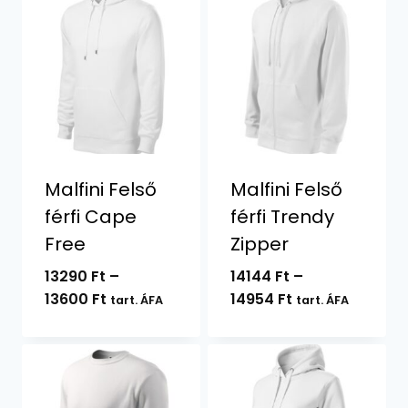
Malfini Felső
Malfini Felső
férfi Cape
férfi Trendy
Free
Zipper
13290
Ft
–
14144
Ft
–
Ártartomány:
Ártartomány:
13600
Ft
14954
Ft
tart. ÁFA
tart. ÁFA
13290 Ft
14144 Ft
-
-
13600 Ft
14954 Ft