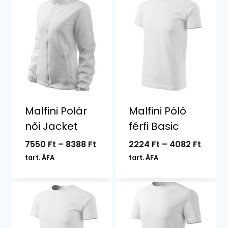
Malfini Polár
Malfini Póló
női Jacket
férfi Basic
Ártartomány:
Ártar
7550
Ft
–
8388
Ft
2224
Ft
–
4082
Ft
7550 Ft
2224 F
tart. ÁFA
tart. ÁFA
-
-
8388 Ft
4082 F