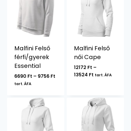
Malfini Felső
Malfini Felső
férfi/gyerek
női Cape
Essential
12172
Ft
–
Ártartomány:
13524
Ft
Ártartomány:
tart. ÁFA
6690
Ft
–
9756
Ft
12172 Ft
6690 Ft
tart. ÁFA
-
-
13524 Ft
9756 Ft