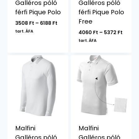
Galléros póló
Galléros póló
férfi Pique Polo
férfi Pique Polo
Free
Ártartomány:
3508
Ft
–
6188
Ft
3508 Ft
tart. ÁFA
Ártar
4060
Ft
–
5372
Ft
-
4060 F
tart. ÁFA
6188 Ft
-
5372 F
Malfini
Malfini
Galléros póló
Galléros póló