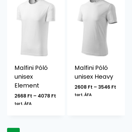
Malfini Póló
Malfini Póló
unisex
unisex Heavy
Element
Ártar
2608
Ft
–
3546
Ft
2608 F
Ártartomány:
tart. ÁFA
2668
Ft
–
4078
Ft
-
2668 Ft
tart. ÁFA
3546 F
-
4078 Ft