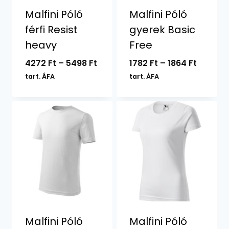
Malfini Póló
Malfini Póló
férfi Resist
gyerek Basic
heavy
Free
Ártartomány:
Ártart
4272
Ft
–
5498
Ft
1782
Ft
–
1864
Ft
4272 Ft
1782 Ft
tart. ÁFA
tart. ÁFA
-
-
5498 Ft
1864 Ft
Malfini Póló
Malfini Póló