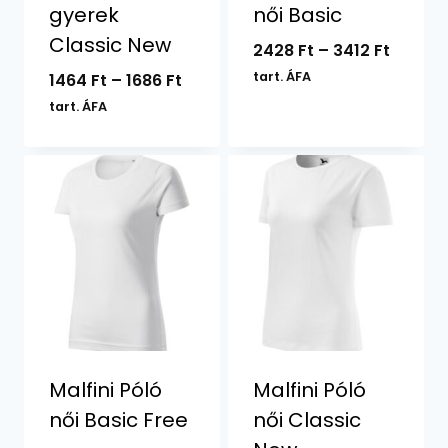
gyerek
női Basic
Classic New
Ártart
2428
Ft
–
3412
Ft
2428 F
Ártartomány:
tart. ÁFA
1464
Ft
–
1686
Ft
-
1464 Ft
tart. ÁFA
3412 Ft
-
1686 Ft
Malfini Póló
Malfini Póló
női Basic Free
női Classic