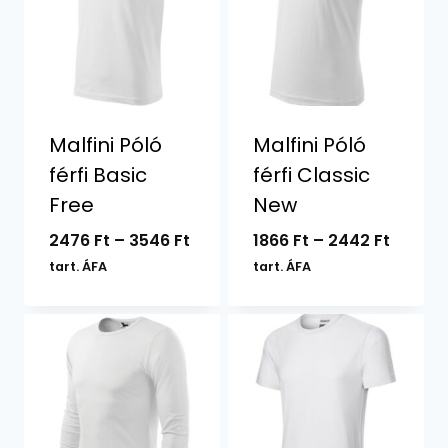
Malfini Póló
Malfini Póló
férfi Basic
férfi Classic
Free
New
Ártartomány:
Ártart
2476
Ft
–
3546
Ft
1866
Ft
–
2442
Ft
2476 Ft
1866 Ft
tart. ÁFA
tart. ÁFA
-
-
3546 Ft
2442 F