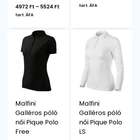
3508 F
Ártartomány:
tart. ÁFA
4972
Ft
–
5524
Ft
-
4972 Ft
tart. ÁFA
4578 F
-
5524 Ft
Malfini
Malfini
Galléros póló
Galléros póló
női Pique Polo
női Pique Polo
Free
LS