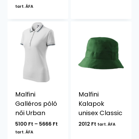
-
8052 Ft
tart. ÁFA
3876 F
-
11528 Ft
Malfini
Malfini
Galléros póló
Kalapok
női Urban
unisex Classic
Ártartomány:
5100
Ft
–
5666
Ft
2012
Ft
tart. ÁFA
5100 Ft
tart. ÁFA