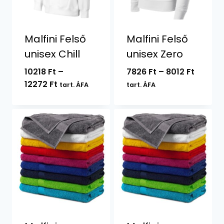
Malfini Felső
Malfini Felső
unisex Chill
unisex Zero
Ártart
10218
Ft
–
7826
Ft
–
8012
Ft
Ártartomány:
7826 Ft
12272
Ft
tart. ÁFA
tart. ÁFA
10218 Ft
-
-
8012 Ft
12272 Ft