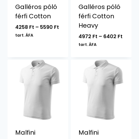
Galléros póló
Galléros póló
férfi Cotton
férfi Cotton
Heavy
Ártartomány:
4258
Ft
–
5590
Ft
4258 Ft
tart. ÁFA
Ártar
4972
Ft
–
6402
Ft
-
4972 F
tart. ÁFA
5590 Ft
-
6402 F
Malfini
Malfini