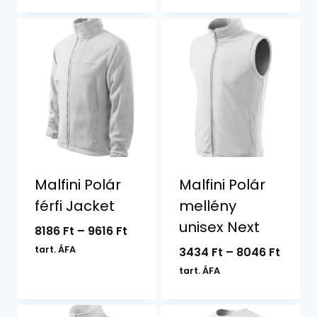
-
5666 Ft
Malfini Polár
Malfini Polár
férfi Jacket
mellény
unisex Next
Ártartomány:
8186
Ft
–
9616
Ft
8186 Ft
tart. ÁFA
Ártar
3434
Ft
–
8046
Ft
-
3434 F
tart. ÁFA
9616 Ft
-
8046 F