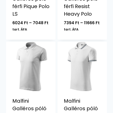
férfi Pique Polo
férfi Resist
LS
Heavy Polo
Ártartomány:
Ártar
6024
Ft
–
7048
Ft
7394
Ft
–
11666
Ft
6024 Ft
7394 F
tart. ÁFA
tart. ÁFA
-
-
7048 Ft
11666 F
Malfini
Malfini
Galléros póló
Galléros póló