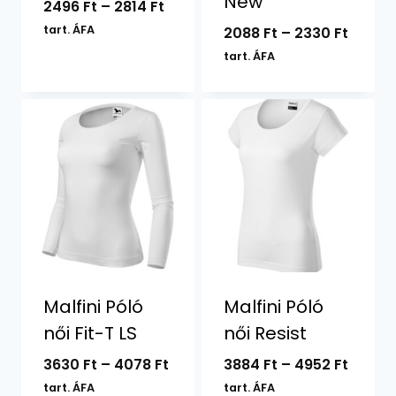
New
Ártartomány:
2496
Ft
–
2814
Ft
2496 Ft
tart. ÁFA
Ártar
2088
Ft
–
2330
Ft
-
2088 F
tart. ÁFA
2814 Ft
-
2330 F
Malfini Póló
Malfini Póló
női Fit-T LS
női Resist
Ártartomány:
Ártar
3630
Ft
–
4078
Ft
3884
Ft
–
4952
Ft
3630 Ft
3884 F
tart. ÁFA
tart. ÁFA