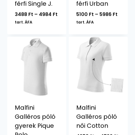
férfi Single J.
férfi Urban
Ártartomány:
Ártart
3488
Ft
–
4984
Ft
5100
Ft
–
5986
Ft
3488 Ft
5100 Ft
tart. ÁFA
tart. ÁFA
-
-
4984 Ft
5986 F
Malfini
Malfini
Galléros póló
Galléros póló
gyerek Pique
női Cotton
Polo