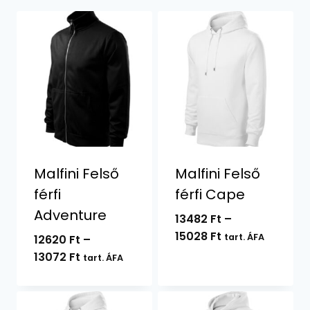
Malfini Felső
Malfini Felső
férfi
férfi Cape
Adventure
13482
Ft
–
Ártartomány:
15028
Ft
tart. ÁFA
12620
Ft
–
13482 Ft
Ártartomány:
13072
Ft
tart. ÁFA
-
12620 Ft
15028 Ft
-
13072 Ft