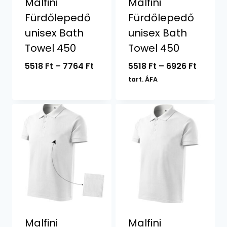
Malfini
Malfini
Fürdőlepedő
Fürdőlepedő
unisex Bath
unisex Bath
Towel 450
Towel 450
Ártartomány:
Ártart
5518
Ft
–
7764
Ft
5518
Ft
–
6926
Ft
5518 Ft
5518 Ft
tart. ÁFA
-
-
7764 Ft
6926 Ft
Malfini
Malfini