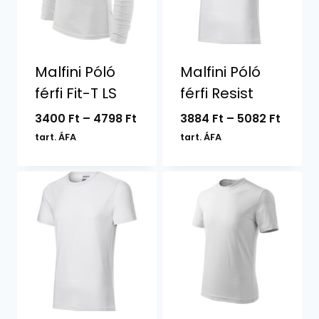
Malfini Póló
Malfini Póló
férfi Fit-T LS
férfi Resist
Ártartomány:
Ártar
3400
Ft
–
4798
Ft
3884
Ft
–
5082
Ft
3400 Ft
3884 F
tart. ÁFA
tart. ÁFA
-
-
4798 Ft
5082 F