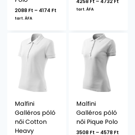
Ártar
4258
Ft
–
4732
Ft
4258 F
Ártartomány:
tart. ÁFA
2088
Ft
–
4174
Ft
-
2088 Ft
tart. ÁFA
4732 F
-
4174 Ft
Malfini
Malfini
Galléros póló
Galléros póló
női Cotton
női Pique Polo
Heavy
Ártar
3508
Ft
–
4578
Ft