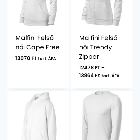
Malfini Felső
Malfini Felső
női Cape Free
női Trendy
Zipper
13070
Ft
tart. ÁFA
12478
Ft
–
Ártartomány:
13864
Ft
tart. ÁFA
12478 Ft
-
13864 Ft