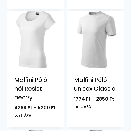
-
-
4078 Ft
4952 F
Malfini Póló
Malfini Póló
női Resist
unisex Classic
heavy
Ártart
1774
Ft
–
2850
Ft
1774 Ft
Ártartomány:
tart. ÁFA
4268
Ft
–
5200
Ft
-
4268 Ft
tart. ÁFA
2850 F
-
5200 Ft