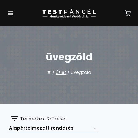
Skip
to
content
üvegzöld
/
Üzlet
/
üvegzöld
Termékek Szűrése