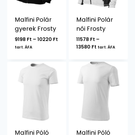
Malfini Polár
Malfini Polár
gyerek Frosty
női Frosty
Ártartomány:
9198
Ft
–
10220
Ft
11578
Ft
–
9198 Ft
Ártartomány:
13580
Ft
tart. ÁFA
tart. ÁFA
-
11578 Ft
10220 Ft
-
13580 Ft
Malfini Póló
Malfini Póló