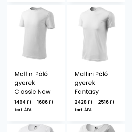
3778 Ft
1824 Ft
Malfini Póló
Malfini Póló
gyerek
gyerek
Classic New
Fantasy
Ártartomány:
Ártart
1464
Ft
–
1686
Ft
2428
Ft
–
2516
Ft
1464 Ft
2428 F
tart. ÁFA
tart. ÁFA
-
-
1686 Ft
2516 Ft