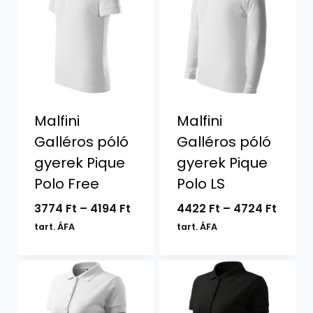
Malfini
Malfini
Galléros póló
Galléros póló
gyerek Pique
gyerek Pique
Polo Free
Polo LS
Ártartomány:
Ártar
3774
Ft
–
4194
Ft
4422
Ft
–
4724
Ft
3774 Ft
4422 F
tart. ÁFA
tart. ÁFA
-
-
4194 Ft
4724 F