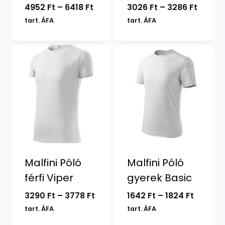
Ártartomány:
Ártart
4952
Ft
–
6418
Ft
3026
Ft
–
3286
Ft
4952 Ft
3026 F
tart. ÁFA
tart. ÁFA
-
-
6418 Ft
3286 F
Malfini Póló
Malfini Póló
férfi Viper
gyerek Basic
Ártartomány:
Ártart
3290
Ft
–
3778
Ft
1642
Ft
–
1824
Ft
3290 Ft
1642 Ft
tart. ÁFA
tart. ÁFA
-
-