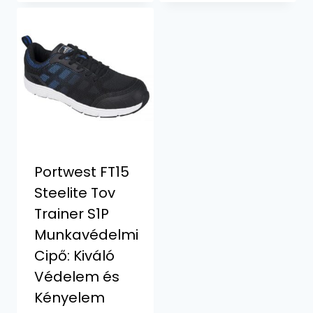
1512 Ft
1418 Ft
Portwest FT15
Steelite Tov
Trainer S1P
Munkavédelmi
Cipő: Kiváló
Védelem és
Kényelem