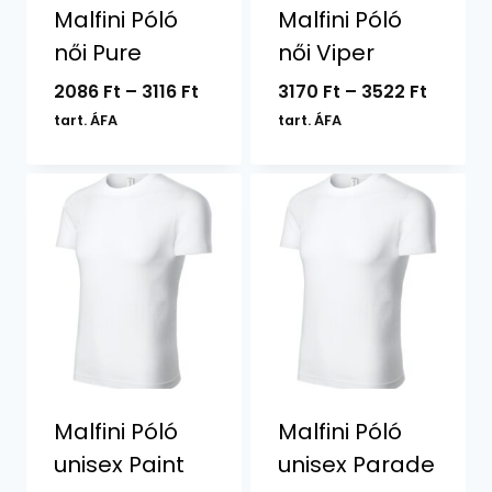
Malfini Póló
Malfini Póló
női Pure
női Viper
Ártartomány:
Ártart
2086
Ft
–
3116
Ft
3170
Ft
–
3522
Ft
2086 Ft
3170 Ft
tart. ÁFA
tart. ÁFA
-
-
3116 Ft
3522 Ft
Malfini Póló
Malfini Póló
unisex Paint
unisex Parade