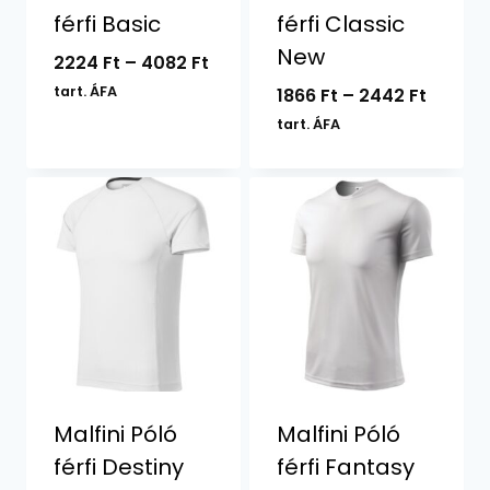
férfi Basic
férfi Classic
New
Ártartomány:
2224
Ft
–
4082
Ft
2224 Ft
tart. ÁFA
Ártart
1866
Ft
–
2442
Ft
-
1866 Ft
tart. ÁFA
4082 Ft
-
2442 F
Malfini Póló
Malfini Póló
férfi Destiny
férfi Fantasy