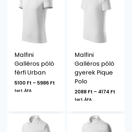
Malfini
Malfini
Galléros póló
Galléros póló
férfi Urban
gyerek Pique
Polo
Ártartomány:
5100
Ft
–
5986
Ft
5100 Ft
tart. ÁFA
Ártart
2088
Ft
–
4174
Ft
-
2088 F
tart. ÁFA
5986 Ft
-
4174 Ft