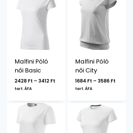
Malfini Póló
Malfini Póló
női Basic
női City
Ártartomány:
Ártart
2428
Ft
–
3412
Ft
1684
Ft
–
3586
Ft
2428 Ft
1684 Ft
tart. ÁFA
tart. ÁFA
-
-
3412 Ft
3586 Ft