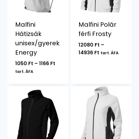
Malfini
Malfini Polár
Hátizsák
férfi Frosty
unisex/gyerek
12080
Ft
–
Energy
Ártartomány:
14936
Ft
tart. ÁFA
12080 Ft
Ártartomány:
1050
Ft
–
1166
Ft
-
1050 Ft
tart. ÁFA
14936 Ft
-
1166 Ft