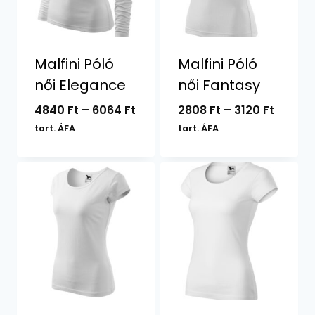
Malfini Póló
Malfini Póló
női Elegance
női Fantasy
Ártartomány:
Ártart
4840
Ft
–
6064
Ft
2808
Ft
–
3120
Ft
4840 Ft
2808 F
tart. ÁFA
tart. ÁFA
-
-
6064 Ft
3120 Ft