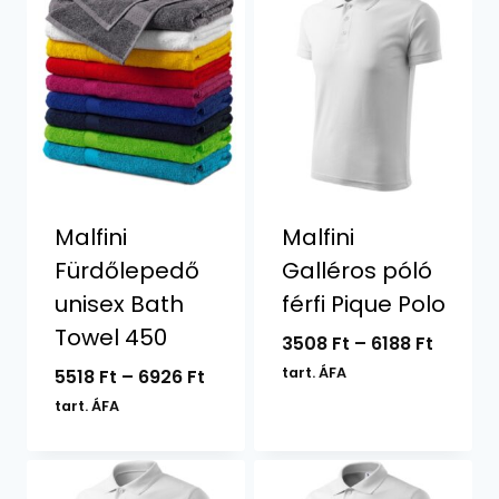
7764 F
Malfini
Malfini
Fürdőlepedő
Galléros póló
unisex Bath
férfi Pique Polo
Towel 450
Ártart
3508
Ft
–
6188
Ft
3508 F
Ártartomány:
tart. ÁFA
5518
Ft
–
6926
Ft
-
5518 Ft
tart. ÁFA
6188 Ft
-
6926 Ft