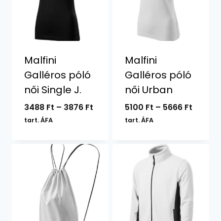
Malfini
Malfini
Galléros póló
Galléros póló
női Single J.
női Urban
Ártartomány:
Ártart
3488
Ft
–
3876
Ft
5100
Ft
–
5666
Ft
3488 Ft
5100 Ft
tart. ÁFA
tart. ÁFA
-
-
3876 Ft
5666 F