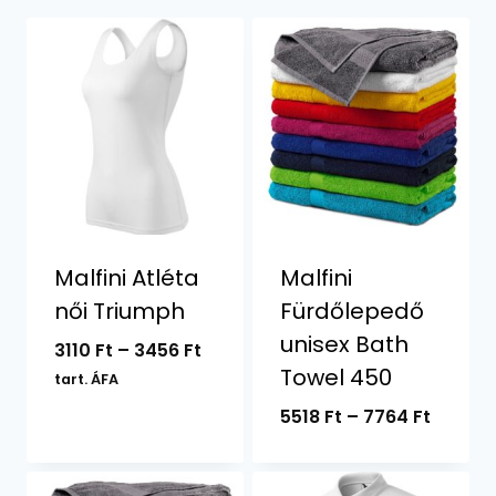
Malfini Atléta
Malfini
női Triumph
Fürdőlepedő
unisex Bath
Ártartomány:
3110
Ft
–
3456
Ft
Towel 450
3110 Ft
tart. ÁFA
-
Ártart
5518
Ft
–
7764
Ft
3456 Ft
5518 Ft
-