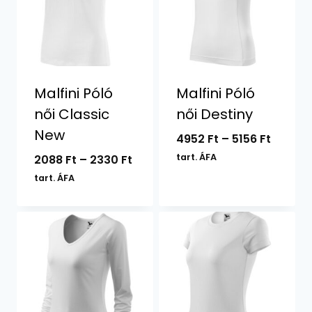
Malfini Póló
Malfini Póló
női Classic
női Destiny
New
Ártart
4952
Ft
–
5156
Ft
4952 F
Ártartomány:
tart. ÁFA
2088
Ft
–
2330
Ft
-
2088 Ft
tart. ÁFA
5156 Ft
-
2330 Ft