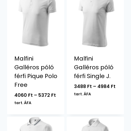
Malfini
Malfini
Galléros póló
Galléros póló
férfi Pique Polo
férfi Single J.
Free
Ártar
3488
Ft
–
4984
Ft
3488 F
Ártartomány:
tart. ÁFA
4060
Ft
–
5372
Ft
-
4060 Ft
tart. ÁFA
4984 F
-
5372 Ft