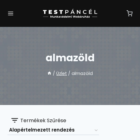
Skip
to
content
almazöld
/
Üzlet
/
almazöld
Termékek Szűrése