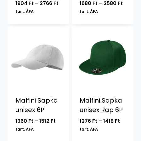
Ártartomány:
Ártart
1904
Ft
–
2766
Ft
1680
Ft
–
2580
Ft
1904 Ft
1680 Ft
tart. ÁFA
tart. ÁFA
-
-
2766 Ft
2580 F
Malfini Sapka
Malfini Sapka
unisex 6P
unisex Rap 6P
Ártartomány:
Ártarto
1360
Ft
–
1512
Ft
1276
Ft
–
1418
Ft
1360 Ft
1276 Ft
tart. ÁFA
tart. ÁFA
-
-