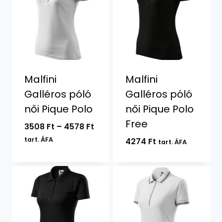
Malfini
Malfini
Galléros póló
Galléros póló
női Pique Polo
női Pique Polo
Free
Ártartomány:
3508
Ft
–
4578
Ft
3508 Ft
tart. ÁFA
4274
Ft
tart. ÁFA
-
4578 Ft