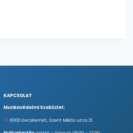
-
3116 Ft
KAPCSOLAT
Munkavédelmi Szaküzlet:
6000 Kecskemét, Szent Miklós utca 21.
Nyitvatartás:
Hétfő – Péntek: 08:00 – 17:00