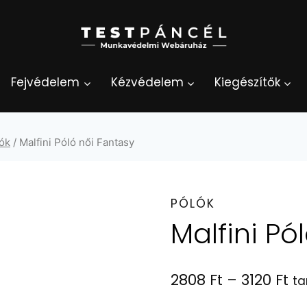
Fejvédelem
Kézvédelem
Kiegészítők
ók
/
Malfini Póló női Fantasy
PÓLÓK
Malfini Pó
Ár
2808
Ft
–
3120
Ft
ta
28