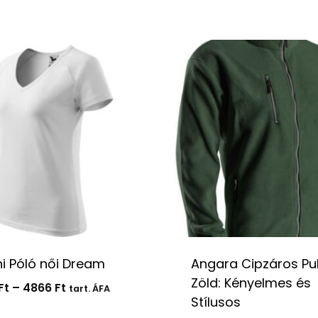
ni Póló női Dream
Angara Cipzáros Pu
Zöld: Kényelmes és
Ártartomány:
Ft
–
4866
Ft
tart. ÁFA
Stílusos
3740 Ft