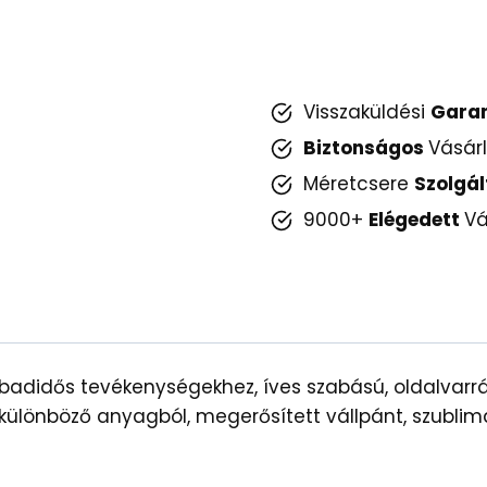
Visszaküldési
Gara
Biztonságos
Vásár
Méretcsere
Szolgál
9000+
Elégedett
Vá
abadidős tevékenységekhez, íves szabású, oldalvarr
különböző anyagból, megerősített vállpánt, szublimá