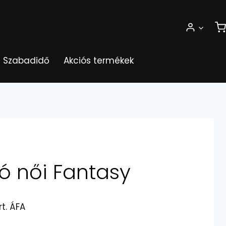
Szabadidő
Akciós termékek
ló női Fantasy
tartomány:
rt. ÁFA
08 Ft