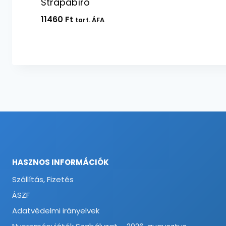
Strapabíró
11460
Ft
tart. ÁFA
HASZNOS INFORMÁCIÓK
Szállítás, Fizetés
ÁSZF
Adatvédelmi irányelvek