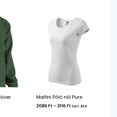
lóver
Malfini Póló női Pure
Ártartomány:
2086
Ft
–
3116
Ft
tart. ÁFA
2086 Ft