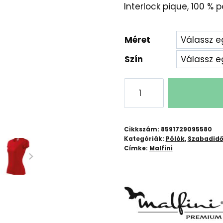
Interlock pique, 100 % p
-
31
Méret
Szín
Malfini
Póló
női
Fantasy
Cikkszám:
8591729095580
mennyiség
Kategóriák:
Pólók
,
Szabadid
Címke:
Malfini