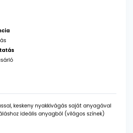
ncia
lás
tatás
sárló
ással, keskeny nyakkivágás saját anyagával
láshoz ideális anyagból (világos színek)