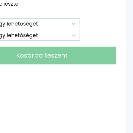
oliészter
20 Ft
Kosárba teszem
ő