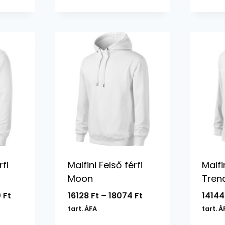
-
3456 Ft
rfi
Malfini Felső férfi
Malfi
Moon
Tren
Ártartomány:
Ártartomány:
0
Ft
16128
Ft
–
18074
Ft
1414
13290 Ft
16128 Ft
tart. ÁFA
tart. Á
-
-