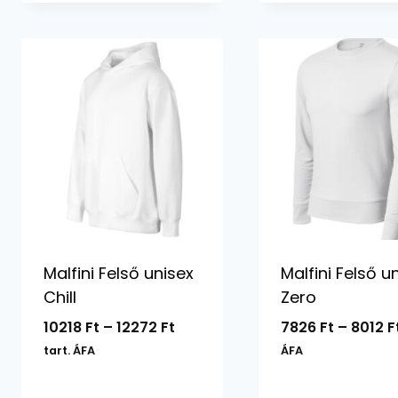
Malfini Felső unisex
Malfini Felső u
Chill
Zero
Ártartomány:
10218
Ft
–
12272
Ft
7826
Ft
–
8012
F
10218 Ft
tart. ÁFA
ÁFA
-
12272 Ft