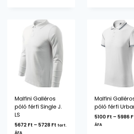
6188 Ft
Malfini Galléros
Malfini Galléro
póló férfi Single J.
póló férfi Urba
LS
5100
Ft
–
5986
F
Ártartomány:
5672
Ft
–
5728
Ft
ÁFA
tart.
5672 Ft
ÁFA