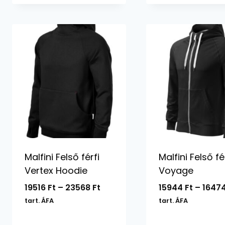
15028 Ft
Malfini Felső férfi
Malfini Felső fé
Vertex Hoodie
Voyage
Ártartomány:
19516
Ft
–
23568
Ft
15944
Ft
–
1647
19516 Ft
tart. ÁFA
tart. ÁFA
-
23568 Ft