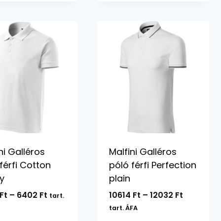
13482 Ft
15944 Ft
ni Galléros
Malfini Galléros
férfi Cotton
póló férfi Perfection
y
plain
Ártartomány:
Ártartom
Ft
–
6402
Ft
10614
Ft
–
12032
Ft
tart.
4972 Ft
10614 Ft
tart. ÁFA
-
-