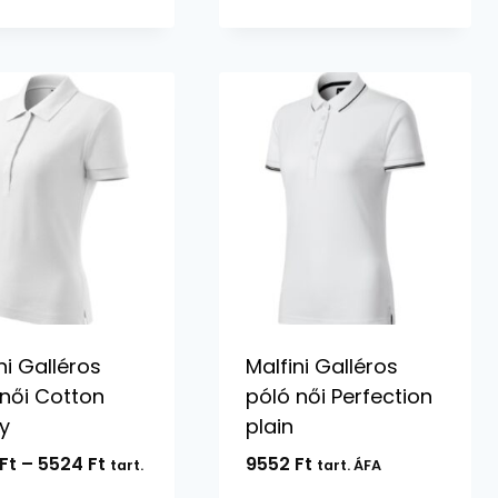
4984 Ft
-
11666 Ft
ni Galléros
Malfini Galléros
 női Cotton
póló női Perfection
y
plain
Ártartomány:
Ft
–
5524
Ft
9552
Ft
tart.
tart. ÁFA
4972 Ft