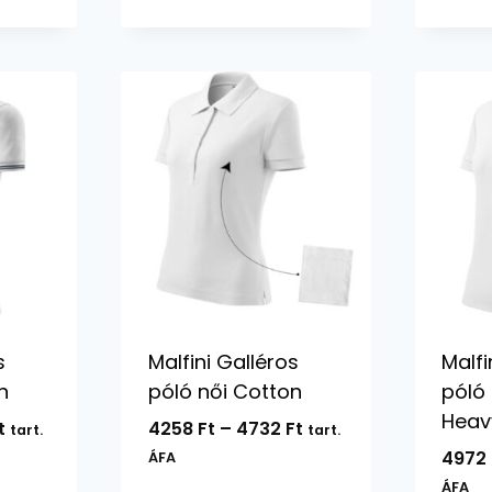
-
-
5372 Ft
7048 Ft
s
Malfini Galléros
Malfi
n
póló női Cotton
póló
Heav
Ártartomány:
Ártartomány:
t
4258
Ft
–
4732
Ft
tart.
tart.
5100 Ft
4258 Ft
4972
ÁFA
-
-
ÁFA