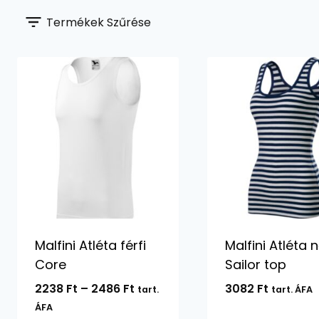
Termékek Szűrése
Malfini Atléta férfi
Malfini Atléta n
Core
Sailor top
Ártartomány:
2238
Ft
–
2486
Ft
3082
Ft
tart.
tart. ÁFA
2238 Ft
ÁFA