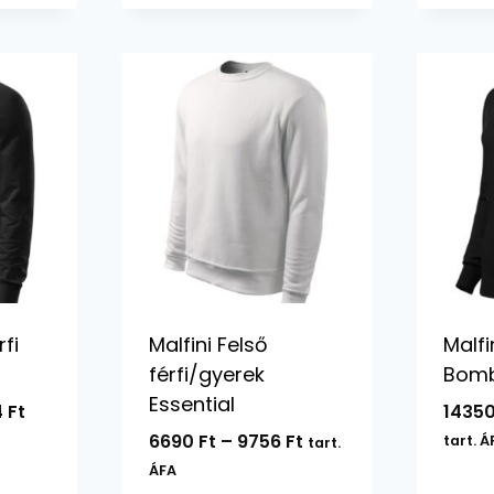
13600 Ft
18074 Ft
rfi
Malfini Felső
Malfi
férfi/gyerek
Bom
Essential
Ártartomány:
4
Ft
1435
15944 Ft
Ártartomány:
6690
Ft
–
9756
Ft
tart. Á
tart.
-
6690 Ft
ÁFA
16474 Ft