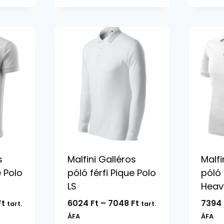
s
Malfini Galléros
Malfi
e Polo
póló férfi Pique Polo
póló 
LS
Heav
Ártartomány:
Ártartomány:
Ft
6024
Ft
–
7048
Ft
7394
tart.
tart.
4060 Ft
6024 Ft
ÁFA
ÁFA