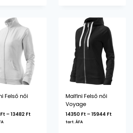
ni Felső női
Malfini Felső női
Voyage
Ártartomány:
Ártarto
4
Ft
–
13482
Ft
14350
Ft
–
15944
Ft
12134 Ft
14350 Ft
FA
tart. ÁFA
-
-