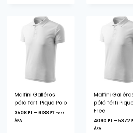
Malfini Galléros
Malfini Galléro
póló férfi Pique Polo
póló férfi Piqu
Free
Ártartomány:
3508
Ft
–
6188
Ft
tart.
3508 Ft
4060
Ft
–
5372
ÁFA
-
ÁFA