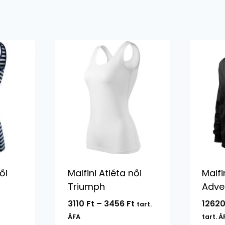
ői
Malfini Atléta női
Malfi
Triumph
Adve
Ártartomány:
3110
Ft
–
3456
Ft
1262
tart.
3110 Ft
ÁFA
tart. Á