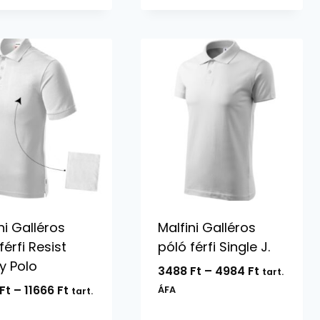
6402 Ft
12032 Ft
ni Galléros
Malfini Galléros
férfi Resist
póló férfi Single J.
y Polo
Ártartomá
3488
Ft
–
4984
Ft
tart.
3488 Ft
Ártartomány:
Ft
–
11666
Ft
ÁFA
tart.
-
7394 Ft