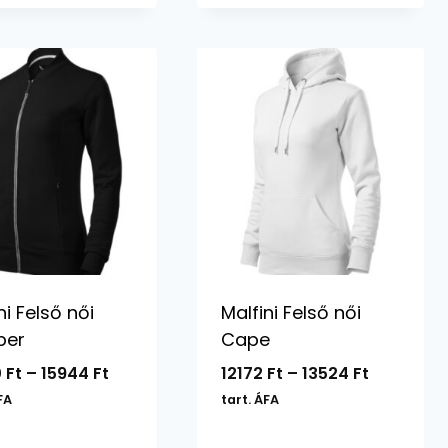
14954 Ft
18808 Ft
ni Felső női
Malfini Felső női
ber
Cape
Ártartomány:
Ártartom
0
Ft
–
15944
Ft
12172
Ft
–
13524
Ft
14350 Ft
12172 Ft
FA
tart. ÁFA
-
-
15944 Ft
13524 Ft