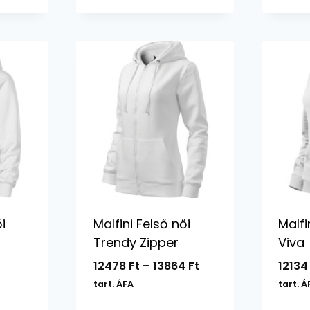
-
9756 Ft
i
Malfini Felső női
Malfi
Trendy Zipper
Viva
Ártartomány:
12478
Ft
–
13864
Ft
1213
12478 Ft
tart. ÁFA
tart. Á
-