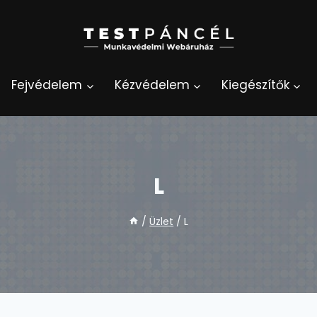
Fejvédelem
Kézvédelem
Kiegészítők
L
/
Üzlet
/
L