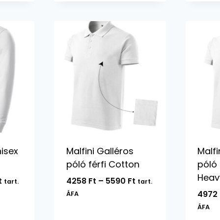
13864 Ft
nisex
Malfini Galléros
Malfi
póló férfi Cotton
póló 
Heav
Ártartomány:
Ártartomány:
t
4258
Ft
–
5590
Ft
tart.
tart.
7826 Ft
4258 Ft
4972
ÁFA
-
-
ÁFA
8012 Ft
5590 Ft