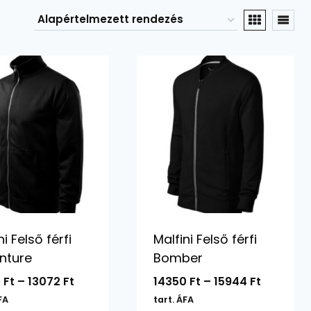
ni Felső férfi
Malfini Felső férfi
nture
Bomber
Ártartomány:
Ártarto
0
Ft
–
13072
Ft
14350
Ft
–
15944
Ft
12620 Ft
14350 Ft
FA
tart. ÁFA