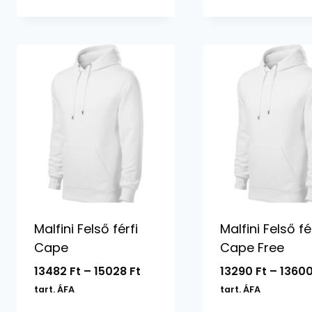
-
2486 Ft
Malfini Felső férfi
Malfini Felső fé
Cape
Cape Free
Ártartomány:
13482
Ft
–
15028
Ft
13290
Ft
–
1360
13482 Ft
tart. ÁFA
tart. ÁFA
-