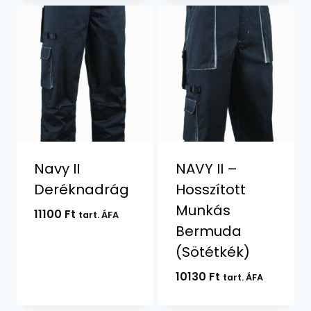
Navy II
NAVY II –
Deréknadrág
Hosszított
Munkás
11100
Ft
tart. ÁFA
Bermuda
(Sötétkék)
10130
Ft
tart. ÁFA