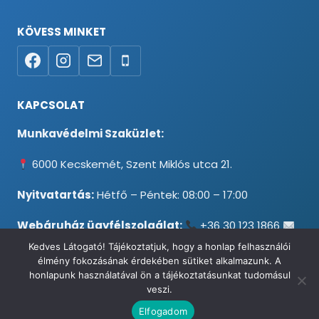
KÖVESS MINKET
KAPCSOLAT
Munkavédelmi Szaküzlet:
6000 Kecskemét, Szent Miklós utca 21.
Nyitvatartás:
Hétfő – Péntek: 08:00 – 17:00
Webáruház ügyfélszolgálat:
+36 30 123 1866
info@testpancel.hu
Kedves Látogató! Tájékoztatjuk, hogy a honlap felhasználói
élmény fokozásának érdekében sütiket alkalmazunk. A
honlapunk használatával ön a tájékoztatásunkat tudomásul
veszi.
© 2026 Munkavédelmi és Ruházati Webáruház - Minden jog
Elfogadom
fenntartva