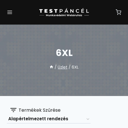
Skip
to
content
6XL
/
Üzlet
/
6XL
Termékek Szűrése