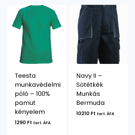
Teesta
Navy II –
munkavédelmi
Sötétkék
póló – 100%
Munkás
pamut
Bermuda
kényelem
10210
Ft
tart. ÁFA
1290
Ft
tart. ÁFA