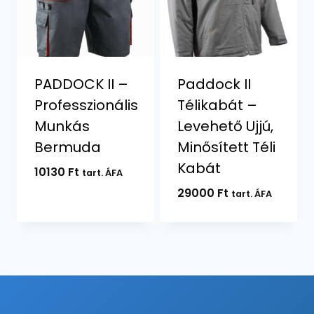
PADDOCK II –
Paddock II
Professzionális
Télikabát –
Munkás
Levehető Ujjú,
Bermuda
Minősített Téli
Kabát
10130
Ft
tart. ÁFA
29000
Ft
tart. ÁFA