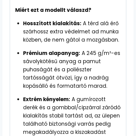
Miért ezt a modellt válaszd?
Hosszított kialakítás:
A térd alá érő
szárhossz extra védelmet ad munka
közben, de nem gátol a mozgásban.
Prémium alapanyag:
A 245 g/m²-es
sávolykötésű anyag a pamut
puhaságát és a poliészter
tartósságát ötvözi, így a nadrág
kopásálló és formatartó marad.
Extrém kényelem:
A gumírozott
derék és a gombbal/cipzárral záródó
kialakítás stabil tartást ad, az ülepen
található biztonsági varrás pedig
megakadályozza a kiszakadást