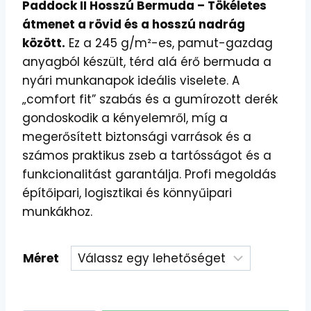
Paddock II Hosszú Bermuda – Tökéletes
átmenet a rövid és a hosszú nadrág
között.
Ez a 245 g/m²-es, pamut-gazdag
anyagból készült, térd alá érő bermuda a
nyári munkanapok ideális viselete. A
„comfort fit” szabás és a gumírozott derék
gondoskodik a kényelemről, míg a
megerősített biztonsági varrások és a
számos praktikus zseb a tartósságot és a
funkcionalitást garantálja. Profi megoldás
építőipari, logisztikai és könnyűipari
munkákhoz.
Méret