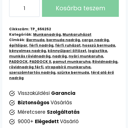
Paddock
Kosárba teszem
II
–
Hosszított
Cikkszám:
TP_656252
Munkás
Kategóriák:
Munkanadrág
,
Munkaruházat
Címkék:
Bermuda
,
bermuda nadrág
,
cargo nadrág
,
Bermuda
építőipar
,
férfi nadrág
,
férfi ruházat
,
hosszú bermuda
,
mennyiség
kényelmes nadrág
,
könnyűipari öltözet
,
logisztika
,
munkás rövidnadrág
,
nadrág
,
nyári munkaruha
,
PADDOCK
,
PADDOCK II
,
pamut munkaruha
,
Rövidnadrág
,
rövidnadrág férfi
,
strapabíró munkaruha
,
szerszámtartós nadrág
,
szürke bermuda
,
térd alá érő
nadrág
Visszaküldési
Garancia
Biztonságos
Vásárlás
Méretcsere
Szolgáltatás
9000+
Elégedett
Vásárló