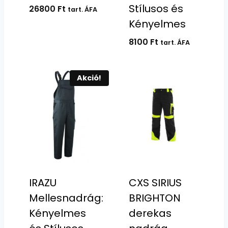
Stílusos és
Ártartomány:
26800
Ft
tart. ÁFA
15835 Ft
Kényelmes
-
8100
Ft
tart. ÁFA
26800 Ft
Akció!
IRAZU
CXS SIRIUS
Mellesnadrág:
BRIGHTON
Kényelmes
derekas