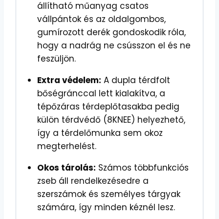
állítható műanyag csatos
vállpántok és az oldalgombos,
gumírozott derék gondoskodik róla,
hogy a nadrág ne csússzon el és ne
feszüljön.
Extra védelem:
A dupla térdfolt
bőségránccal lett kialakítva, a
tépőzáras térdeplőtasakba pedig
külön térdvédő (8KNEE) helyezhető,
így a térdelőmunka sem okoz
megterhelést.
Okos tárolás:
Számos többfunkciós
zseb áll rendelkezésedre a
szerszámok és személyes tárgyak
számára, így minden kéznél lesz.