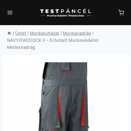
Skip
to
content
/
Üzlet
/
Munkaruházat
/
Munkanadrág
/
NAVY/PADDOCK II – Erősitett Munkavédelmi
Mellesnadrág