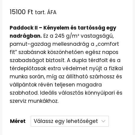
15100
Ft
tart. ÁFA
Paddock II – Kényelem és tartósság egy
nadrágban.
Ez a 245 g/m² vastagságú,
pamut-gazdag mellesnadrág a „comfort
fit” szabásnak köszönhetően egész napos
szabadságot biztosít. A dupla térdfolt és a
térdeplőtasak extra védelmet nyújt a fizikai
munka során, míg az állítható szárhossz és
vállpántok révén teljesen magadra
szabhatod. Ideális választás könnyűipari és
szerviz munkákhoz.
Méret