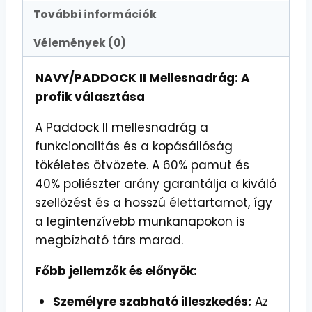
További információk
Vélemények (0)
NAVY/PADDOCK II Mellesnadrág: A
profik választása
A Paddock II mellesnadrág a
funkcionalitás és a kopásállóság
tökéletes ötvözete. A 60% pamut és
40% poliészter arány garantálja a kiváló
szellőzést és a hosszú élettartamot, így
a legintenzívebb munkanapokon is
megbízható társ marad.
Főbb jellemzők és előnyök:
Személyre szabható illeszkedés:
Az