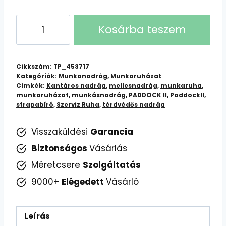
NAVY/PADDOCK
Kosárba teszem
II
–
Erősitett
Cikkszám:
TP_453717
Munkavédelmi
Kategóriák:
Munkanadrág
,
Munkaruházat
Címkék:
Kantáros nadrág
,
mellesnadrág
,
munkaruha
,
Mellesnadrág
munkaruházat
,
munkásnadrág
,
PADDOCK II
,
PaddockII
,
mennyiség
strapabíró
,
Szerviz Ruha
,
térdvédős nadrág
Visszaküldési
Garancia
Biztonságos
Vásárlás
Méretcsere
Szolgáltatás
9000+
Elégedett
Vásárló
Leírás