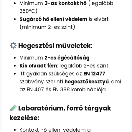
Minimum
3-as kontakt hő
(legalább
350°C)
Sugárzó hő elleni védelem
is elvárt
(minimum 2-es szint)
Hegesztési műveletek:
Minimum
2-es égésállóság
Kis olvadt fém
: legalább 2-es szint
Itt gyakran szükséges az
EN 12477
szabvány szerinti
hegesztőkesztyű
, ami
az EN 407 és EN 388 kombinációja
Laboratórium, forró tárgyak
kezelése:
Kontakt hő elleni védelem a