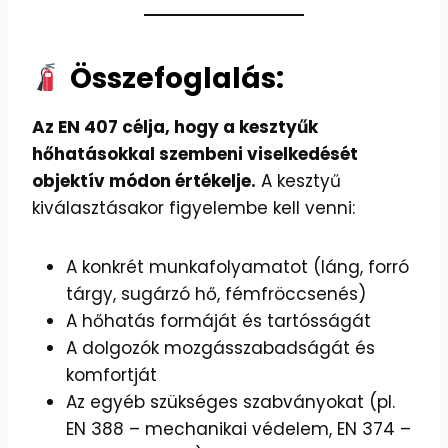
Összefoglalás:
Az EN 407 célja, hogy a kesztyűk
hőhatásokkal szembeni viselkedését
objektív módon értékelje.
A kesztyű
kiválasztásakor figyelembe kell venni:
A konkrét munkafolyamatot (láng, forró
tárgy, sugárzó hő, fémfröccsenés)
A hőhatás formáját és tartósságát
A dolgozók mozgásszabadságát és
komfortját
Az egyéb szükséges szabványokat (pl.
EN 388 – mechanikai védelem, EN 374 –