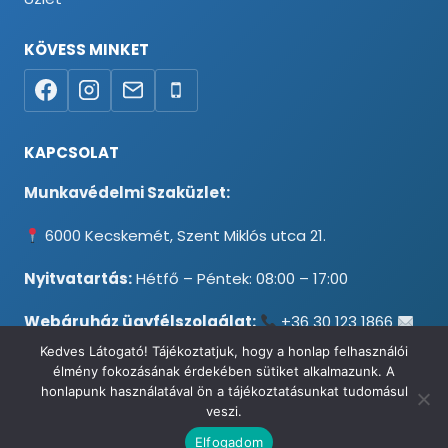
KÖVESS MINKET
KAPCSOLAT
Munkavédelmi Szaküzlet:
6000 Kecskemét, Szent Miklós utca 21.
Nyitvatartás:
Hétfő – Péntek: 08:00 – 17:00
Webáruház ügyfélszolgálat:
+36 30 123 1866
info@testpancel.hu
Kedves Látogató! Tájékoztatjuk, hogy a honlap felhasználói
élmény fokozásának érdekében sütiket alkalmazunk. A
honlapunk használatával ön a tájékoztatásunkat tudomásul
veszi.
© 2026 Munkavédelmi és Ruházati Webáruház - Minden jog
Elfogadom