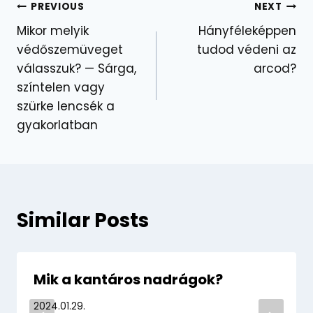
Bejegyzés
PREVIOUS
NEXT
Mikor melyik
Hányféleképpen
navigáció
védőszemüveget
tudod védeni az
válasszuk? — Sárga,
arcod?
színtelen vagy
szürke lencsék a
gyakorlatban
Similar Posts
Mik a kantáros nadrágok?
2024.01.29.