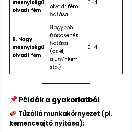
mennyiségű
0–4
olvadt fém
olvadt fém
hatása
Nagyobb
fröccsenés
6. Nagy
hatása
mennyiségű
0–4
(acél,
olvadt fém
alumínium
stb.)
Példák a gyakorlatból
Tűzálló munkakörnyezet (pl.
kemenceajtó nyitása):