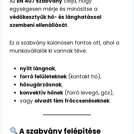
Az
EN 407 szabvány
célja, hogy
egységesen mérje és minősítse a
védőkesztyűk hő- és lánghatással
szembeni ellenállását
.
Ez a szabvány különösen fontos ott, ahol a
munkavállalók ki vannak téve:
nyílt lángnak
,
forró felületeknek
(kontakt hő),
hősugárzásnak
,
konvektív hőnek
(forró levegő, gőz),
vagy
olvadt fém fröccsenéseknek
.
A szabvány felépítése