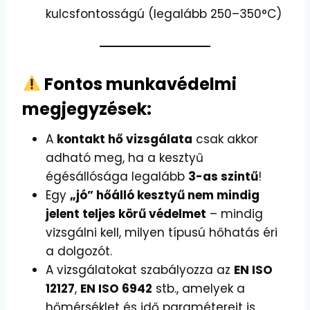
kulcsfontosságú (legalább 250–350°C)
Fontos munkavédelmi
megjegyzések:
A
kontakt hő vizsgálata
csak akkor
adható meg, ha a kesztyű
égésállósága legalább
3-as szintű
!
Egy
„jó” hőálló kesztyű nem mindig
jelent teljes körű védelmet
– mindig
vizsgálni kell, milyen típusú hőhatás éri
a dolgozót.
A vizsgálatokat szabályozza az
EN ISO
12127
,
EN ISO 6942
stb., amelyek a
hőmérséklet és idő paramétereit is