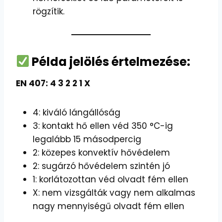
rögzítik.
Példa jelölés értelmezése:
EN 407: 4 3 2 2 1 X
4: kiváló lángállóság
3: kontakt hő ellen véd 350 °C-ig
legalább 15 másodpercig
2: közepes konvektív hővédelem
2: sugárzó hővédelem szintén jó
1: korlátozottan véd olvadt fém ellen
X: nem vizsgálták vagy nem alkalmas
nagy mennyiségű olvadt fém ellen