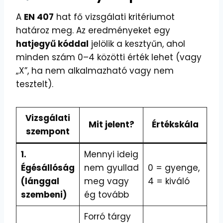
A
EN 407
hat fő vizsgálati kritériumot
határoz meg. Az eredményeket egy
hatjegyű kóddal
jelölik a kesztyűn, ahol
minden szám 0–4 közötti érték lehet (vagy
„X”, ha nem alkalmazható vagy nem
tesztelt).
Vizsgálati
Mit jelent?
Értékskála
szempont
1.
Mennyi ideig
Égésállóság
nem gyullad
0 = gyenge,
(lánggal
meg vagy
4 = kiváló
szembeni)
ég tovább
Forró tárgy