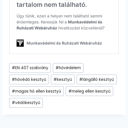
Post
#
EN 407 szabvány
#
hővédelem
Tags:
#
hővédő kesztyű
#
kesztyű
#
lángálló kesztyű
#
magas hő ellen kesztyű
#
meleg ellen kesztyű
#
védőkesztyű