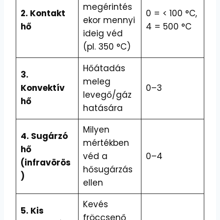
megérintés
2. Kontakt
0 = < 100 °C,
ekor mennyi
hő
4 = 500 °C
ideig véd
(pl. 350 °C)
Hőátadás
3.
meleg
Konvektív
0–3
levegő/gáz
hő
hatására
Milyen
4. Sugárzó
mértékben
hő
véd a
0–4
(infravörös
hősugárzás
)
ellen
Kevés
5. Kis
fröccsenő