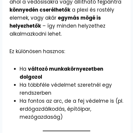
ahol a védősisakra vagy állítható fejpántra
könnyedén cserélhetők
a plexi és rostély
elemek, vagy akár
egymás mögé is
helyezhetők
– így minden helyzethez
alkalmazkodni lehet.
Ez különösen hasznos:
Ha
változó munkakörnyezetben
dolgozol
Ha többféle védelmet szeretnél egy
rendszerben
Ha fontos az arc, de a fej védelme is (pl.
erdőgazdálkodás, építőipar,
mezőgazdaság)