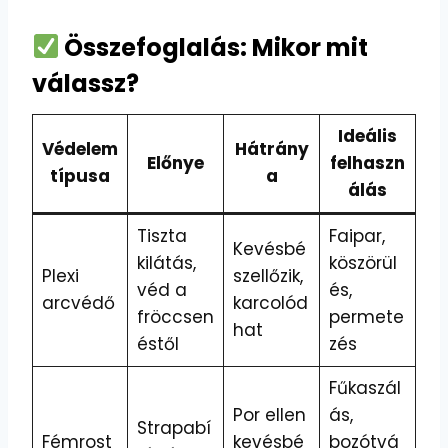
Összefoglalás: Mikor mit
válassz?
Ideális
Védelem
Hátrány
Előnye
felhaszn
típusa
a
álás
Tiszta
Faipar,
Kevésbé
kilátás,
köszörül
Plexi
szellőzik,
véd a
és,
arcvédő
karcolód
fröccsen
permete
hat
éstől
zés
Fűkaszál
Por ellen
ás,
Strapabí
Fémrost
kevésbé
bozótvá