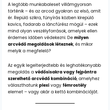
A legtöbb munkabaleset villámgyorsan
történik – és az arcod gyakran az első, amit
ér. Repülő szikra, fűnyírás közben kirepülő
kavics, fadarab a láncfűrész mögül – ezek
mind olyan veszélyforrások, amelyek ellen
érdemes időben védekezni. De
milyen
arcvédő megoldások léteznek
, és mikor
melyik a megfelelő?
Az egyik legelterjedtebb és leghatékonyabb
megoldás a
védősisakra vagy fejpántra
szerelhető arcvédő kombináció
, amelyhez
választhatunk
plexi
vagy
fémrostély
elemet – vagy akár a kettő kombinációját.