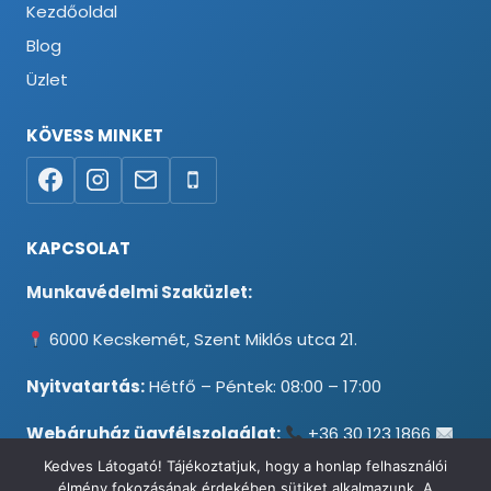
Kezdőoldal
Blog
Üzlet
KÖVESS MINKET
KAPCSOLAT
Munkavédelmi Szaküzlet:
6000 Kecskemét, Szent Miklós utca 21.
Nyitvatartás:
Hétfő – Péntek: 08:00 – 17:00
Webáruház ügyfélszolgálat:
+36 30 123 1866
info@testpancel.hu
Kedves Látogató! Tájékoztatjuk, hogy a honlap felhasználói
élmény fokozásának érdekében sütiket alkalmazunk. A