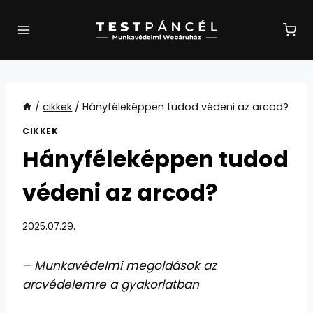
Skip
to
content
/
cikkek
/
Hányféleképpen tudod védeni az arcod?
CIKKEK
Hányféleképpen tudod
védeni az arcod?
2025.07.29.
– Munkavédelmi megoldások az
arcvédelemre a gyakorlatban