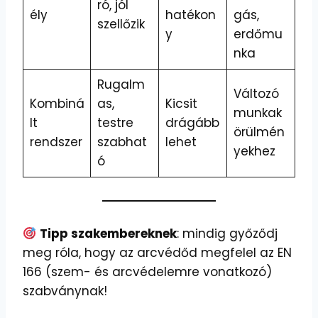
ró, jól
ély
hatékon
gás,
szellőzik
y
erdőmu
nka
Rugalm
Változó
Kombiná
as,
Kicsit
munkak
lt
testre
drágább
örülmén
rendszer
szabhat
lehet
yekhez
ó
Tipp szakembereknek
: mindig győződj
meg róla, hogy az arcvédőd megfelel az EN
166 (szem- és arcvédelemre vonatkozó)
szabványnak!