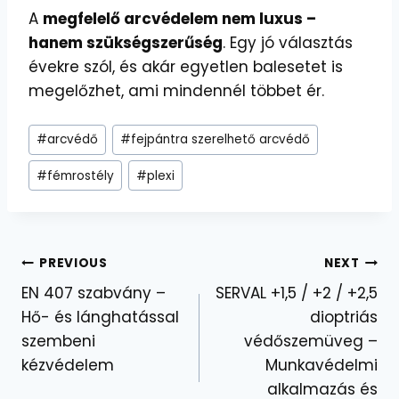
A
megfelelő arcvédelem nem luxus –
hanem szükségszerűség
. Egy jó választás
évekre szól, és akár egyetlen balesetet is
megelőzhet, ami mindennél többet ér.
Post
#
arcvédő
#
fejpántra szerelhető arcvédő
Tags:
#
fémrostély
#
plexi
Bejegyzés
PREVIOUS
NEXT
EN 407 szabvány –
SERVAL +1,5 / +2 / +2,5
navigáció
Hő- és lánghatással
dioptriás
szembeni
védőszemüveg –
kézvédelem
Munkavédelmi
alkalmazás és