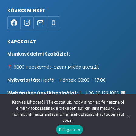
KÖVESS MINKET
KAPCSOLAT
Munkavédelmi Szaküzlet:
6000 Kecskemét, Szent Miklós utca 21.
Nyitvatartás:
Hétfő – Péntek: 08:00 – 17:00
Webáruház ügyfélszolgálat:
+36 30 123 1866
info@testpancel.hu
Kedves Látogató! Tájékoztatjuk, hogy a honlap felhasználói
élmény fokozásának érdekében sütiket alkalmazunk. A
honlapunk használatával ön a tájékoztatásunkat tudomásul
veszi.
© 2026 Munkavédelmi és Ruházati Webáruház - Minden jog
Elfogadom
fenntartva