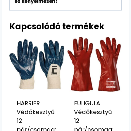
és kényelmesen!
Kapcsolódó termékek
HARRIER
FULIGULA
Védőkesztyű
Védőkesztyű
12
12
pár/csomag:
pár/csomag: