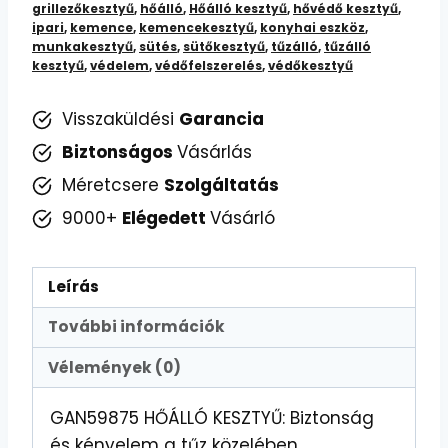
grillezőkesztyű
,
hőálló
,
Hőálló kesztyű
,
hővédő kesztyű
,
ipari
,
kemence
,
kemencekesztyű
,
konyhai eszköz
,
munkakesztyű
,
sütés
,
sütőkesztyű
,
tűzálló
,
tűzálló
kesztyű
,
védelem
,
védőfelszerelés
,
védőkesztyű
Visszaküldési
Garancia
Biztonságos
Vásárlás
Méretcsere
Szolgáltatás
9000+
Elégedett
Vásárló
Leírás
További információk
Vélemények (0)
GAN59875 HŐÁLLÓ KESZTYŰ: Biztonság
és kényelem a tűz közelében