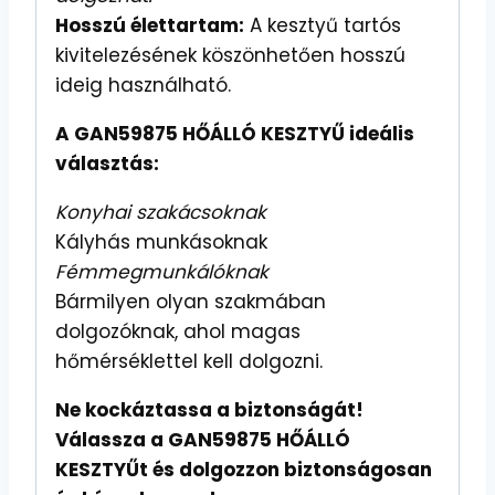
Hosszú élettartam:
A kesztyű tartós
kivitelezésének köszönhetően hosszú
ideig használható.
A GAN59875 HŐÁLLÓ KESZTYŰ ideális
választás:
Konyhai szakácsoknak
Kályhás munkásoknak
Fémmegmunkálóknak
Bármilyen olyan szakmában
dolgozóknak, ahol magas
hőmérséklettel kell dolgozni.
Ne kockáztassa a biztonságát!
Válassza a GAN59875 HŐÁLLÓ
KESZTYŰt és dolgozzon biztonságosan