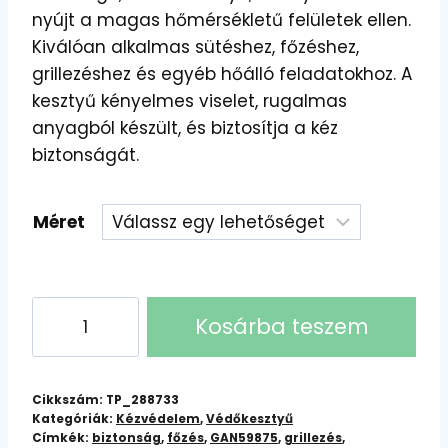
nyújt a magas hőmérsékletű felületek ellen.
Kiválóan alkalmas sütéshez, főzéshez,
grillezéshez és egyéb hőálló feladatokhoz. A
kesztyű kényelmes viselet, rugalmas
anyagból készült, és biztosítja a kéz
biztonságát.
Méret
GAN59875
Kosárba teszem
Hőálló
kesztyű
mennyiség
Cikkszám:
TP_288733
Kategóriák:
Kézvédelem
,
Védőkesztyű
Címkék:
biztonság
,
főzés
,
GAN59875
,
grillezés
,