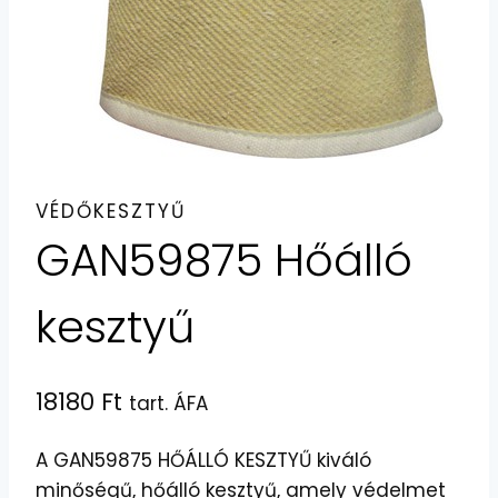
VÉDŐKESZTYŰ
GAN59875 Hőálló
kesztyű
18180
Ft
tart. ÁFA
A GAN59875 HŐÁLLÓ KESZTYŰ kiváló
minőségű, hőálló kesztyű, amely védelmet