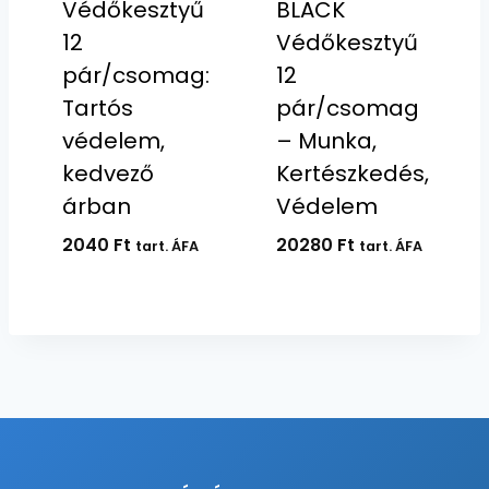
Védőkesztyű
BLACK
12
Védőkesztyű
pár/csomag:
12
Tartós
pár/csomag
védelem,
– Munka,
kedvező
Kertészkedés,
árban
Védelem
2040
Ft
20280
Ft
tart. ÁFA
tart. ÁFA