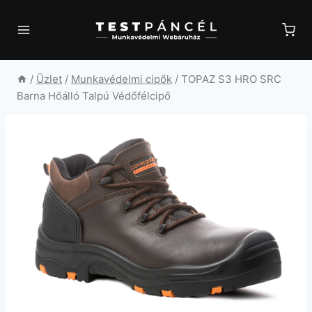
Skip
to
content
/
Üzlet
/
Munkavédelmi cipők
/
TOPAZ S3 HRO SRC
Barna Hőálló Talpú Védőfélcipő