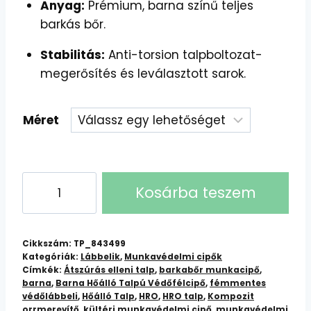
Anyag:
Prémium, barna színű teljes
barkás bőr.
Stabilitás:
Anti-torsion talpboltozat-
megerősítés és leválasztott sarok.
Méret
TOPAZ
Kosárba teszem
S3
HRO
SRC
Cikkszám:
TP_843499
Barna
Kategóriák:
Lábbelik
,
Munkavédelmi cipők
Címkék:
Átszúrás elleni talp
,
barkabőr munkacipő
,
Hőálló
barna
,
Barna Hőálló Talpú Védőfélcipő
,
fémmentes
Talpú
védőlábbeli
,
Hőálló Talp
,
HRO
,
HRO talp
,
Kompozit
orrmerevítő
,
kültéri munkavédelmi cipő
,
munkavédelmi