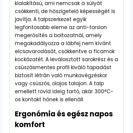
kialakítású, ami nemcsak a súlyát
csökkenti, de hőszigetelő képességét is
javítja. A talpszerkezet egyik
legfontosabb eleme az anti-torsion
megerősítés a boltozatnál, amely
megakadályozza a lábfej nem kívánt
elcsavarodását, csökkentve a ficamok
kockázatét. A leválasztott sarokrész és a
csúszásmentes profil kiváló tapadást
biztosít létrán való munkavégzéskor
vagy csúszós, olajos talajon. A talp
emellett rövid ideig tartó, akár 300°C-
os kontakt hőnek is ellenáll.
Ergonómia és egész napos
komfort