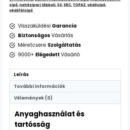
Védőfélcipő
cipő
,
nehézipari lábbeli
,
S3
,
SRC
,
TOPAZ
,
védőcipő
,
mennyiség
védőfélcipő
Visszaküldési
Garancia
Biztonságos
Vásárlás
Méretcsere
Szolgáltatás
9000+
Elégedett
Vásárló
Leírás
További információk
Vélemények (0)
Anyaghasználat és
tartósság