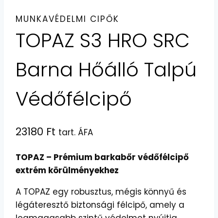
MUNKAVÉDELMI CIPŐK
TOPAZ S3 HRO SRC
Barna Hőálló Talpú
Védőfélcipő
23180
Ft
tart. ÁFA
TOPAZ – Prémium barkabőr védőfélcipő
extrém körülményekhez
A TOPAZ egy robusztus, mégis könnyű és
légáteresztő biztonsági félcipő, amely a
legmagasabb szintű védelmet nyújtja