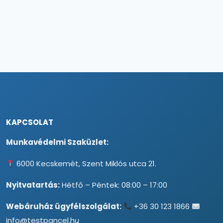
KAPCSOLAT
Munkavédelmi Szaküzlet:
6000 Kecskemét, Szent Miklós utca 21.
Nyitvatartás:
Hétfő – Péntek: 08:00 – 17:00
Webáruház ügyfélszolgálat:
+36 30 123 1866
info@testpancel.hu