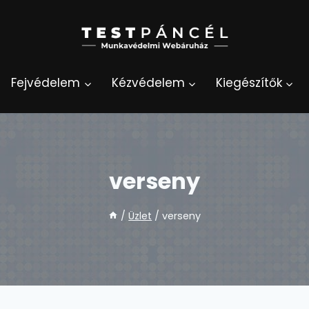
Fejvédelem
Kézvédelem
Kiegészítők
verseny
/
Üzlet
/
verseny