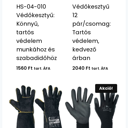
HS-04-010
Védőkesztyű
Védőkesztyű:
12
Könnyű,
pár/csomag:
tartós
Tartós
védelem
védelem,
munkához és
kedvező
szabadidőhöz
árban
1560
Ft
2040
Ft
tart. ÁFA
tart. ÁFA
Akció!