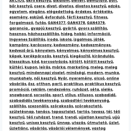
AKCIÓS
,
akril kesztyű
,
alkalom
,
beltéri
,
bemutató
,
bolt
,
és
bőr kesztyű
,
csere
,
divat
,
divatos
,
divatos kesztyű
,
edzés
,
Stílusos
egyetem
,
elegáns
,
elégedettség
,
érdekes
,
értékelés
,
esemény
,
esküvő
,
évforduló
,
férfi kesztyű
,
fitness
,
mennyiség
forgalmazó
,
futás
,
GAN4377
,
GAN4378
,
GAN4379
,
garancia.
,
gyapjú kesztyű
,
gyártó
,
gyors szállítás
,
hasznos
,
házhozszállítás
,
hideg
,
hobbi
,
információ
,
Ingyenes Szállítás
,
iroda
,
iskola
,
izgalmas
,
játék
,
kampány
,
karácsony
,
kedvezmény
,
kedvezményes
,
kedvező árú
,
kényelem
,
kényelmes
,
kényelmes kesztyű
,
képek
,
kerékpározás
,
kesztyű
,
kiegészítő
,
kirándulás
,
klasszikus
,
kód
,
korcsolyázás
,
kötött
,
kötött kesztyű
,
kültéri
,
kupon
,
leírás
,
márka
,
marketing
,
meleg
,
meleg
kesztyű
,
mindennapi viselet
,
minőségi
,
modern
,
munka
,
munkahely
,
női kesztyű
,
Nyár
,
nyeremény
,
olcsó
,
online
vásárlás
,
ősz
,
otthon
,
parti
,
praktikus
,
praktikus kesztyű
,
promóció
,
reklám
,
rendezvény
,
ruházat
,
séta
,
síelés
,
snowboard
,
sorsolás
,
sport
,
stílus
,
stílusos
,
szabadidő
,
szabadidős tevékenység
,
szabadtéri tevékenység
,
szállítás
,
szezonális
,
szórakozás
,
szórakoztató
,
születésnap
,
tanács
,
tapasztalat
,
tartós
,
tavasz
,
tél
,
téli
kesztyű
,
téli ruházat
,
trend
,
trendi
,
ujjatlan kesztyű
,
ujjú
kesztyű
,
unisex kesztyű
,
ünnep
,
utazás
,
útmutató
,
üzlet
,
üzletlánc
,
vásárlás
,
vásárlói vélemények
,
vastag