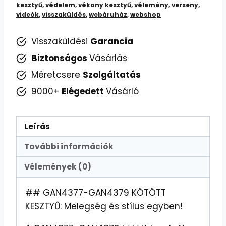
kesztyű
,
védelem
,
vékony kesztyű
,
vélemény
,
verseny
,
videók
,
visszaküldés
,
webáruház
,
webshop
Visszaküldési
Garancia
Biztonságos
Vásárlás
Méretcsere
Szolgáltatás
9000+
Elégedett
Vásárló
Leírás
További információk
Vélemények (0)
## GAN4377-GAN4379 KÖTÖTT
KESZTYŰ: Melegség és stílus egyben!