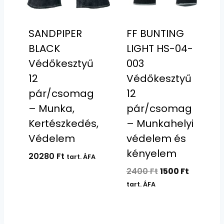
SANDPIPER
FF BUNTING
BLACK
LIGHT HS-04-
Védőkesztyű
003
12
Védőkesztyű
pár/csomag
12
– Munka,
pár/csomag
Kertészkedés,
– Munkahelyi
Védelem
védelem és
kényelem
20280
Ft
tart. ÁFA
Original
Current
2400
Ft
1500
Ft
price
price
tart. ÁFA
was:
is:
2400 Ft.
1500 Ft.