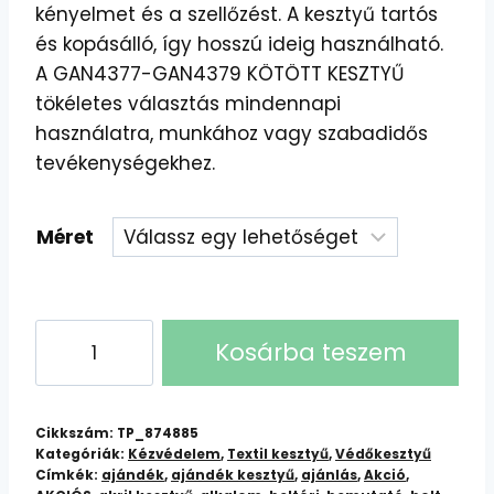
kényelmet és a szellőzést. A kesztyű tartós
és kopásálló, így hosszú ideig használható.
A GAN4377-GAN4379 KÖTÖTT KESZTYŰ
tökéletes választás mindennapi
használatra, munkához vagy szabadidős
tevékenységekhez.
Méret
GAN4377-
Kosárba teszem
GAN4379
Kötött
Kesztyűk:
Cikkszám:
TP_874885
Meleg,
Kategóriák:
Kézvédelem
,
Textil kesztyű
,
Védőkesztyű
Címkék:
ajándék
,
ajándék kesztyű
,
ajánlás
,
Akció
,
Kényelmes