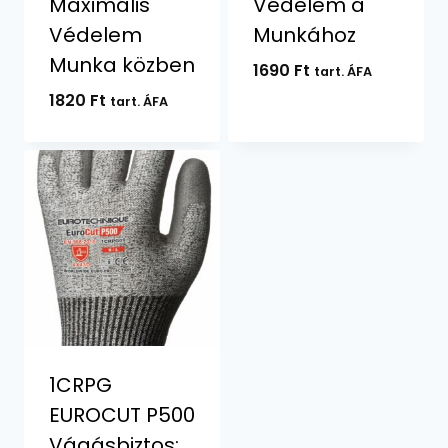
Maximális
Védelem a
Védelem
Munkához
Munka közben
1690
Ft
tart. ÁFA
1820
Ft
tart. ÁFA
1CRPG
EUROCUT P500
Vágásbiztos: