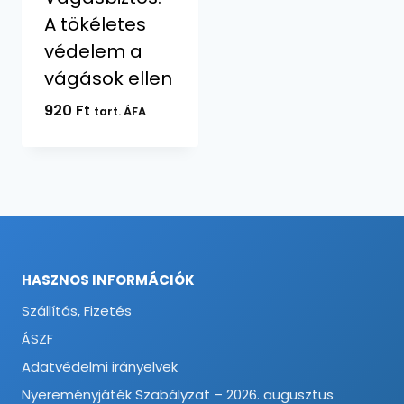
A tökéletes
védelem a
vágások ellen
920
Ft
tart. ÁFA
HASZNOS INFORMÁCIÓK
Szállítás, Fizetés
ÁSZF
Adatvédelmi irányelvek
Nyereményjáték Szabályzat – 2026. augusztus