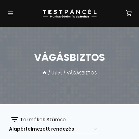
Skip
to
content
VÁGÁSBIZTOS
/
Üzlet
/
VÁGÁSBIZTOS
Termékek Szűrése