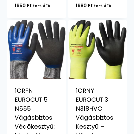
1650
Ft
1680
Ft
tart. ÁFA
tart. ÁFA
1CRFN
1CRNY
EUROCUT 5
EUROCUT 3
N555
N318HVC
Vágásbiztos
Vágásbiztos
Védőkesztyű:
Kesztyű –