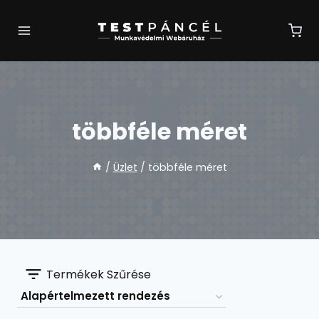
Skip
to
content
többféle méret
/
Üzlet
/
többféle méret
Termékek Szűrése