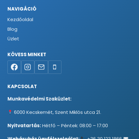
NAVIGÁCIÓ
Kezdőoldal
Blog
Üzlet
KÖVESS MINKET
KAPCSOLAT
Munkavédelmi Szaküzlet:
6000 Kecskemét, Szent Miklós utca 21.
Nyitvatartás:
Hétfő – Péntek: 08:00 – 17:00
Webáruház ügyfélszolgálat:
+36 30 123 1866