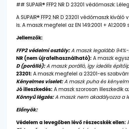
## SUPAIR® FFP2 NR D 23201 védőmaszk: Léle
A SUPAIR® FFP2 NR D 23201 védőmaszk kiváló v
is. A maszk megfelel az EN 149:2001 + A1:200
Jellemzők:
FFP2 védelmi osztály:
A maszk legalább 94%-b
NR (nem újrafelhasználható):
A maszk egysze
D (porálló):
A maszk porálló, így ideális építői
23201:
A maszk megfelel a 23201-es szabvány
Kényelmes viselet:
A maszk puha és kényelmes,
Jó illeszkedés:
A maszk szorosan illeszkedik a
Könnyű légzés:
A maszk nem akadályozza a lé
Előnyök:
Védelem a levegőben lévő részecskék ellen:
A