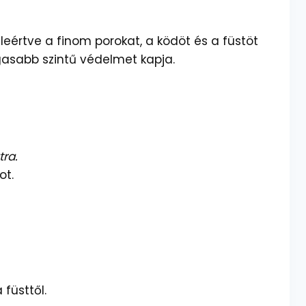
leértve a finom porokat, a ködöt és a füstöt
gasabb szintű védelmet kapja.
tra.
ot.
füsttől.