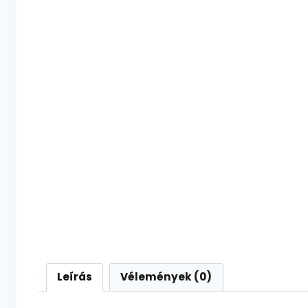
Leírás
Vélemények (0)