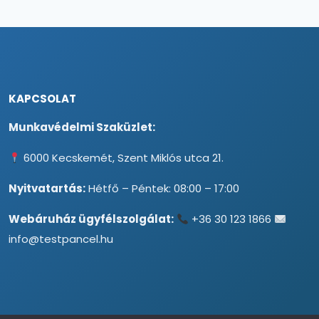
KAPCSOLAT
Munkavédelmi Szaküzlet:
6000 Kecskemét, Szent Miklós utca 21.
Nyitvatartás:
Hétfő – Péntek: 08:00 – 17:00
Webáruház ügyfélszolgálat:
+36 30 123 1866
info@testpancel.hu