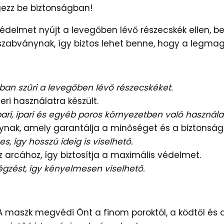
gezz be biztonságban!
édelmet nyújt a levegőben lévő részecskék ellen, be
9 szabványnak, így biztos lehet benne, hogy a legma
an szűri a levegőben lévő részecskéket.
ri használatra készült.
pari, ipari és egyéb poros környezetben való használa
nak, amely garantálja a minőséget és a biztonság
 így hosszú ideig is viselhető.
z arcához, így biztosítja a maximális védelmet.
gzést, így kényelmesen viselhető.
 maszk megvédi Önt a finom poroktól, a ködtől és a 