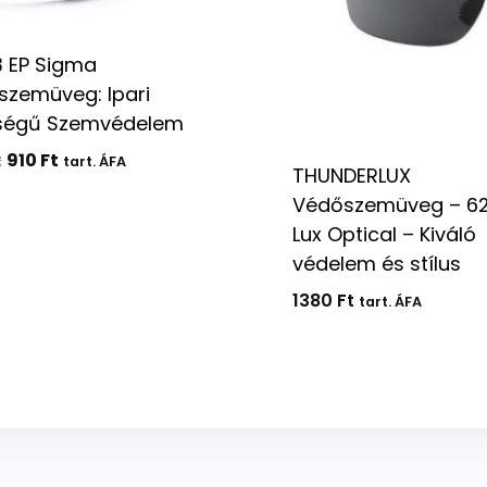
 EP Sigma
zemüveg: Ipari
ségű Szemvédelem
Original
Current
t
910
Ft
tart. ÁFA
THUNDERLUX
price
price
Védőszemüveg – 6
was:
is:
Lux Optical – Kiváló
950 Ft.
910 Ft.
védelem és stílus
1380
Ft
tart. ÁFA