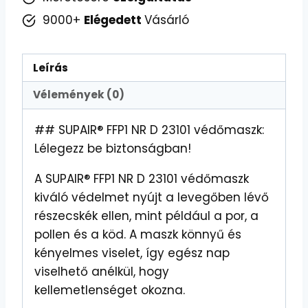
9000+
Elégedett
Vásárló
Leírás
Vélemények (0)
## SUPAIR® FFP1 NR D 23101 védőmaszk:
Lélegezz be biztonságban!
A SUPAIR® FFP1 NR D 23101 védőmaszk
kiváló védelmet nyújt a levegőben lévő
részecskék ellen, mint például a por, a
pollen és a köd. A maszk könnyű és
kényelmes viselet, így egész nap
viselhető anélkül, hogy
kellemetlenséget okozna.