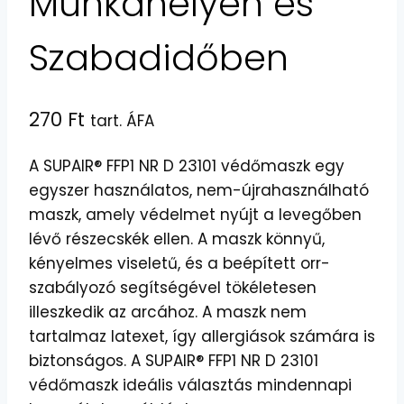
Munkahelyen és
Szabadidőben
270
Ft
tart. ÁFA
A SUPAIR® FFP1 NR D 23101 védőmaszk egy
egyszer használatos, nem-újrahasználható
maszk, amely védelmet nyújt a levegőben
lévő részecskék ellen. A maszk könnyű,
kényelmes viseletű, és a beépített orr-
szabályozó segítségével tökéletesen
illeszkedik az arcához. A maszk nem
tartalmaz latexet, így allergiások számára is
biztonságos. A SUPAIR® FFP1 NR D 23101
védőmaszk ideális választás mindennapi