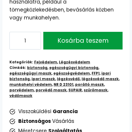
használatra, például a
tömegközlekedésben, bevásárlás közben
vagy munkahelyen.
SUPAIR®
Kosárba teszem
FFP1
NR
D
Kategóriák:
Fejvédelem
,
Légzésvédelem
23101
Címkék:
biztonság
,
egészségügyi biztonság
,
egészségügyi maszk
,
egészségvédelem
,
FFP1
,
ipari
Védőmaszk:
biztonság
,
ipari maszk
,
légzésvédő
,
légzésvédő maszk
,
Légzésvédelem
munkahelyi védelem
,
NR D 23101
,
porálló maszk
,
Munkahelyen
porvédelem
,
porvédő maszk
,
SUPAIR
,
szűrőmaszk
,
védőmaszk
és
Szabadidőben
Visszaküldési
Garancia
mennyiség
Biztonságos
Vásárlás
Méretcsere
Szolgáltatás