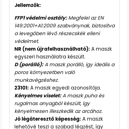
Jellemzők:
FFP1 védelmi osztály:
Megfelel az EN
149:2001+A1:2009 szabványnak, biztosítva
a levegőben lévő részecskék elleni
védelmet.
NR (nem újrafelhasználható):
A maszk
egyszeri használatra készült.
D (porálló):
A maszk porálló, így ideális a
poros környezetben való
munkavégzéshez.
23101:
A maszk egyedi azonosítója.
Kényelmes viselet:
A maszk puha és
rugalmas anyagból készült, így
kényelmesen illeszkedik az arcához.
Jó légáteresztő képesség:
A maszk
lehetővé teszi a szabad légzést, így