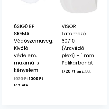
6SIG0 EP
VISOR
SIGMA
Látómező
Védőszemüveg:
60710
Kiváló
(Arcvédő
védelem,
plexi) – 1 mm
maximális
Polikarbonát
kényelem
1720
Ft
tart. ÁFA
Original
Current
1020
Ft
1000
Ft
price
price
tart. ÁFA
was:
is:
1020 Ft.
1000 Ft.