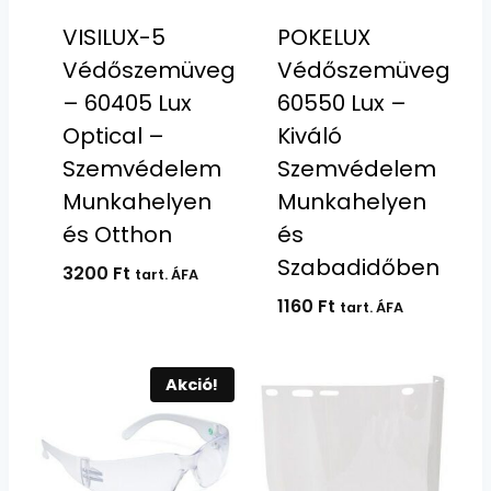
VISILUX-5
POKELUX
Védőszemüveg
Védőszemüveg
– 60405 Lux
60550 Lux –
Optical –
Kiváló
Szemvédelem
Szemvédelem
Munkahelyen
Munkahelyen
és Otthon
és
Szabadidőben
3200
Ft
tart. ÁFA
1160
Ft
tart. ÁFA
Akció!