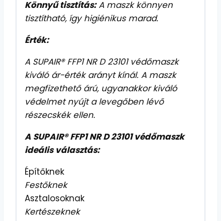
Könnyű tisztítás:
A maszk könnyen
tisztítható, így higiénikus marad.
Érték:
A SUPAIR® FFP1 NR D 23101 védőmaszk
kiváló ár-érték arányt kínál. A maszk
megfizethető árú, ugyanakkor kiváló
védelmet nyújt a levegőben lévő
részecskék ellen.
A SUPAIR® FFP1 NR D 23101 védőmaszk
ideális választás:
Építőknek
Festőknek
Asztalosoknak
Kertészeknek