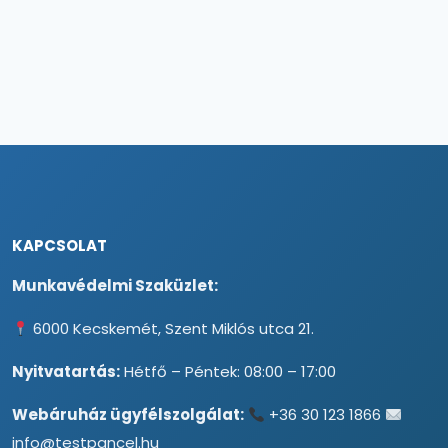
KAPCSOLAT
Munkavédelmi Szaküzlet:
6000 Kecskemét, Szent Miklós utca 21.
Nyitvatartás:
Hétfő – Péntek: 08:00 – 17:00
Webáruház ügyfélszolgálat:
+36 30 123 1866
info@testpancel.hu