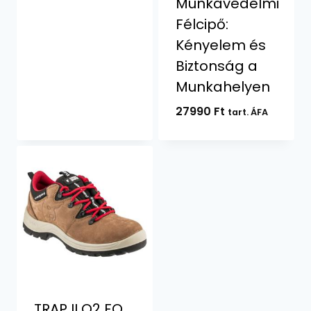
Munkavédelmi
Félcipő:
Kényelem és
Biztonság a
Munkahelyen
27990
Ft
tart. ÁFA
TRAP II O2 FO