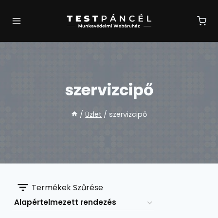
Skip
to
content
szervizcipő
/
Üzlet
/
szervizcipő
Termékek Szűrése