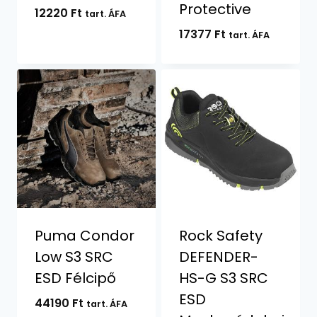
Protective
12220
Ft
tart. ÁFA
17377
Ft
tart. ÁFA
Puma Condor
Rock Safety
Low S3 SRC
DEFENDER-
ESD Félcipő
HS-G S3 SRC
ESD
44190
Ft
tart. ÁFA