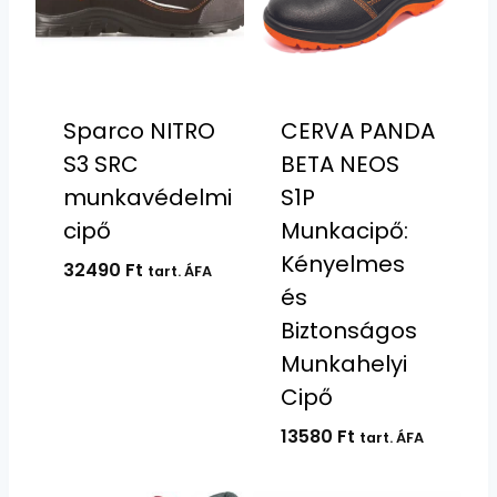
Sparco NITRO
CERVA PANDA
S3 SRC
BETA NEOS
munkavédelmi
S1P
cipő
Munkacipő:
Kényelmes
32490
Ft
tart. ÁFA
és
Biztonságos
Munkahelyi
Cipő
13580
Ft
tart. ÁFA