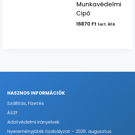
Munkavédelmi
Cipő
16870
Ft
tart. ÁFA
HASZNOS INFORMÁCIÓK
Szállítás, Fizetés
ÁSZF
Adatvédelmi irányelvek
Nyereményjáték Szabályzat – 2026. augusztus