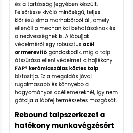
és a tartósság jegyében készült.
Felsőrésze kiváló minőségű, teljes
kiőrlésű sima marhabőrből áll, amely
ellenáll a mechanikai behatásoknak és
a nedvességnek is. A lábujjak
védelméről egy robusztus
acél
orrmerevítő
gondoskodik, míg a talp
átszúrása elleni védelmet a hajlékony
FAP® kerámiaszálas köztes talp
biztosítja. Ez a megoldás jóval
rugalmasabb és könnyebb a
hagyományos acéllemezeknél, így nem
gátolja a lábfej természetes mozgását.
Rebound talpszerkezet a
hatékony munkavégzésért