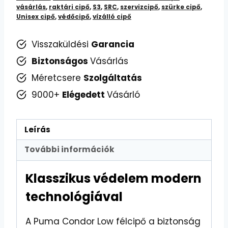
vásárlás
,
raktári cipő
,
S3
,
SRC
,
szervizcipő
,
szürke cipő
,
Unisex cipő
,
védőcipő
,
vízálló cipő
Visszaküldési
Garancia
Biztonságos
Vásárlás
Méretcsere
Szolgáltatás
9000+
Elégedett
Vásárló
Leírás
További információk
Klasszikus védelem modern
technológiával
A Puma Condor Low félcipő a biztonság