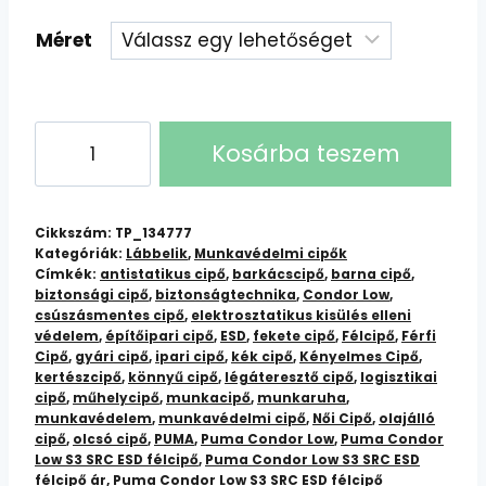
Méret
Puma
Kosárba teszem
Condor
Low
S3
Cikkszám:
TP_134777
SRC
Kategóriák:
Lábbelik
,
Munkavédelmi cipők
Címkék:
antistatikus cipő
,
barkácscipő
,
barna cipő
,
ESD
biztonsági cipő
,
biztonságtechnika
,
Condor Low
,
Félcipő
csúszásmentes cipő
,
elektrosztatikus kisülés elleni
mennyiség
védelem
,
építőipari cipő
,
ESD
,
fekete cipő
,
Félcipő
,
Férfi
Cipő
,
gyári cipő
,
ipari cipő
,
kék cipő
,
Kényelmes Cipő
,
kertészcipő
,
könnyű cipő
,
légáteresztő cipő
,
logisztikai
cipő
,
műhelycipő
,
munkacipő
,
munkaruha
,
munkavédelem
,
munkavédelmi cipő
,
Női Cipő
,
olajálló
cipő
,
olcsó cipő
,
PUMA
,
Puma Condor Low
,
Puma Condor
Low S3 SRC ESD félcipő
,
Puma Condor Low S3 SRC ESD
félcipő ár
,
Puma Condor Low S3 SRC ESD félcipő