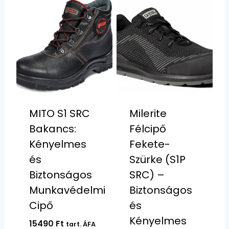
MITO S1 SRC
Milerite
Bakancs:
Félcipő
Kényelmes
Fekete-
és
Szürke (S1P
Biztonságos
SRC) –
Munkavédelmi
Biztonságos
Cipő
és
Kényelmes
15490
Ft
tart. ÁFA