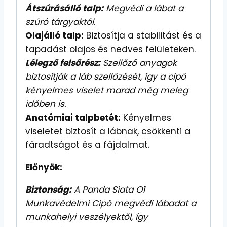
Átszúrásálló talp:
Megvédi a lábat a
szúró tárgyaktól.
Olajálló talp:
Biztosítja a stabilitást és a
tapadást olajos és nedves felületeken.
Lélegző felsőrész:
Szellőző anyagok
biztosítják a láb szellőzését, így a cipő
kényelmes viselet marad még meleg
időben is.
Anatómiai talpbetét:
Kényelmes
viseletet biztosít a lábnak, csökkenti a
fáradtságot és a fájdalmat.
Előnyök:
Biztonság:
A Panda Siata O1
Munkavédelmi Cipő megvédi lábadat a
munkahelyi veszélyektől, így