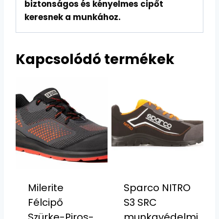
biztonságos és kényelmes cipőt
keresnek a munkához.
Kapcsolódó termékek
Milerite
Sparco NITRO
Félcipő
S3 SRC
Szürke-Piros-
munkavédelmi