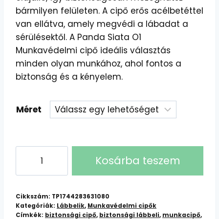
bármilyen felületen. A cipő erős acélbetéttel
van ellátva, amely megvédi a lábadat a
sérülésektől. A Panda Siata O1
Munkavédelmi cipő ideális választás
minden olyan munkához, ahol fontos a
biztonság és a kényelem.
Méret
Panda
Kosárba teszem
Siata
O1
Munkavédelmi
Cikkszám:
TP1744283631080
Cipő:
Kategóriák:
Lábbelik
,
Munkavédelmi cipők
Címkék:
biztonsági cipő
,
biztonsági lábbeli
,
munkacipő
,
Kényelmes