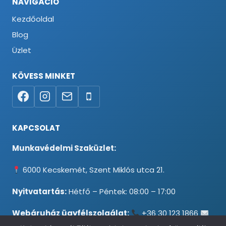
NAVIGÁCIÓ
Kezdőoldal
Blog
Üzlet
KÖVESS MINKET
KAPCSOLAT
Munkavédelmi Szaküzlet:
6000 Kecskemét, Szent Miklós utca 21.
Nyitvatartás:
Hétfő – Péntek: 08:00 – 17:00
Webáruház ügyfélszolgálat:
+36 30 123 1866