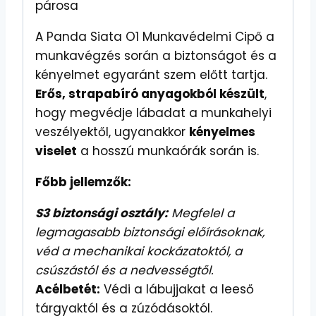
párosa
A Panda Siata O1 Munkavédelmi Cipő a
munkavégzés során a biztonságot és a
kényelmet egyaránt szem előtt tartja.
Erős, strapabíró anyagokból készült
,
hogy megvédje lábadat a munkahelyi
veszélyektől, ugyanakkor
kényelmes
viselet
a hosszú munkaórák során is.
Főbb jellemzők:
S3 biztonsági osztály:
Megfelel a
legmagasabb biztonsági előírásoknak,
véd a mechanikai kockázatoktól, a
csúszástól és a nedvességtől.
Acélbetét:
Védi a lábujjakat a leeső
tárgyaktól és a zúzódásoktól.