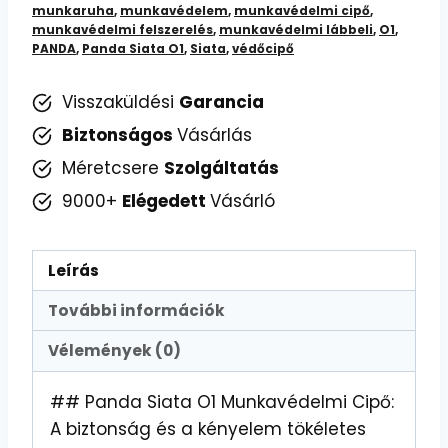
munkaruha
,
munkavédelem
,
munkavédelmi cipő
,
és
munkavédelmi felszerelés
,
munkavédelmi lábbeli
,
O1
,
Biztonságos
PANDA
,
Panda Siata O1
,
Siata
,
védőcipő
Munkahelyi
Visszaküldési
Garancia
Védelem
mennyiség
Biztonságos
Vásárlás
Méretcsere
Szolgáltatás
9000+
Elégedett
Vásárló
Leírás
További információk
Vélemények (0)
## Panda Siata O1 Munkavédelmi Cipő:
A biztonság és a kényelem tökéletes