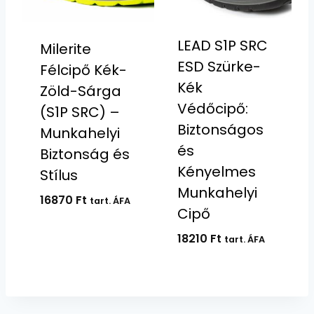
LEAD S1P SRC
Milerite
ESD Szürke-
Félcipő Kék-
Kék
Zöld-Sárga
Védőcipő:
(S1P SRC) –
Biztonságos
Munkahelyi
és
Biztonság és
Kényelmes
Stílus
Munkahelyi
16870
Ft
tart. ÁFA
Cipő
18210
Ft
tart. ÁFA