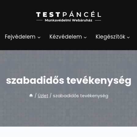
Fejvédelem
Kézvédelem
Kiegészítők
szabadidős tevékenység
/
Üzlet
/
szabadidős tevékenység