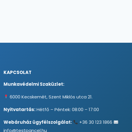
KAPCSOLAT
Munkavédelmi Szaküzlet:
6000 Kecskemét, Szent Miklós utca 21.
Nyitvatartás:
Hétfő – Péntek: 08:00 – 17:00
Webáruház ügyfélszolgálat:
+36 30 123 1866
info@testpancel.hu