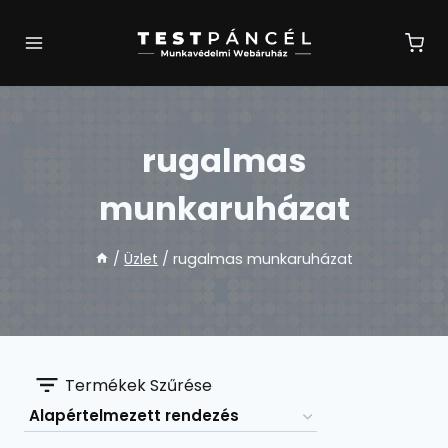
Skip
to
content
rugalmas
munkaruházat
/
Üzlet
/
rugalmas munkaruházat
Termékek Szűrése