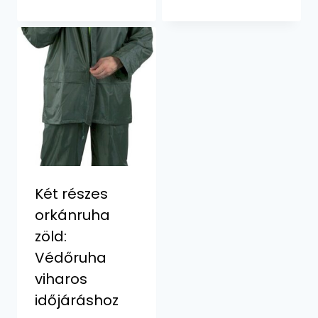
Két részes
orkánruha
zöld:
Védőruha
viharos
időjáráshoz