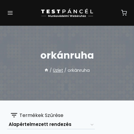
Skip
to
content
orkánruha
/
Üzlet
/
orkánruha
Termékek Szűrése