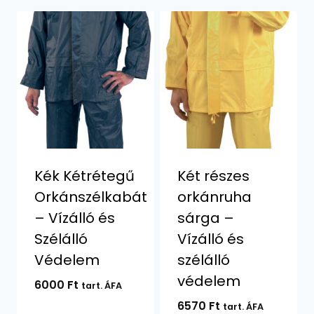
Kék Kétrétegű
Két részes
Orkánszélkabát
orkánruha
– Vízálló és
sárga –
Szélálló
Vízálló és
Védelem
szélálló
védelem
6000
Ft
tart. ÁFA
6570
Ft
tart. ÁFA