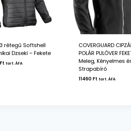
3 rétegű Softshell
COVERGUARD CIPZÁ
ikai Dzseki – Fekete
POLÁR PULÓVER FEKE
Meleg, Kényelmes é
Ft
tart. ÁFA
Strapabíró
11460
Ft
tart. ÁFA