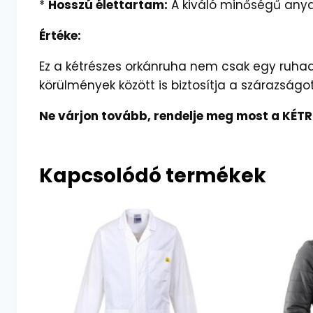
*
Hosszú élettartam:
A kiváló minőségű anya
Értéke:
Ez a kétrészes orkánruha nem csak egy ruha
körülmények között is biztosítja a szárazságo
Ne várjon tovább, rendelje meg most a KÉTR
Kapcsolódó termékek