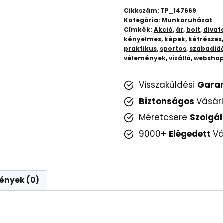
-
Cikkszám:
TP_147669
Vízálló
Kategória:
Munkaruházat
Címkék:
Akció
,
ár
,
bolt
,
divat
és
kényelmes
,
képek
,
kétrészes
Szélálló
praktikus
,
sportos
,
szabadid
Védelem
vélemények
,
vízálló
,
websho
mennyiség
Visszaküldési
Gara
Biztonságos
Vásár
Méretcsere
Szolgál
9000+
Elégedett
Vá
ények (0)