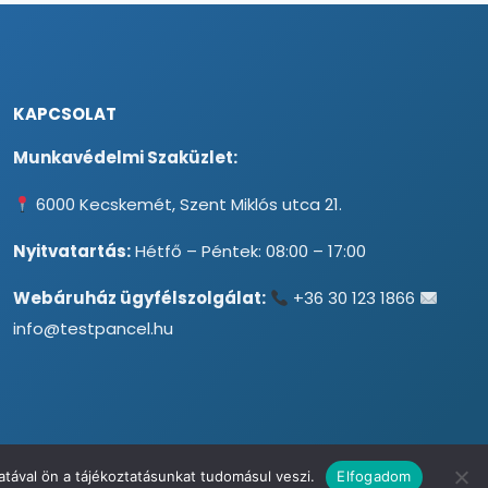
KAPCSOLAT
Munkavédelmi Szaküzlet:
6000 Kecskemét, Szent Miklós utca 21.
Nyitvatartás:
Hétfő – Péntek: 08:00 – 17:00
Webáruház ügyfélszolgálat:
+36 30 123 1866
info@testpancel.hu
tával ön a tájékoztatásunkat tudomásul veszi.
Elfogadom