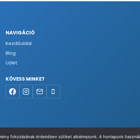
NAVIGÁCIÓ
Kezdőoldal
Blog
Üzlet
KÖVESS MINKET
élmény fokozásának érdekében sütiket alkalmazunk. A honlapunk használa
va