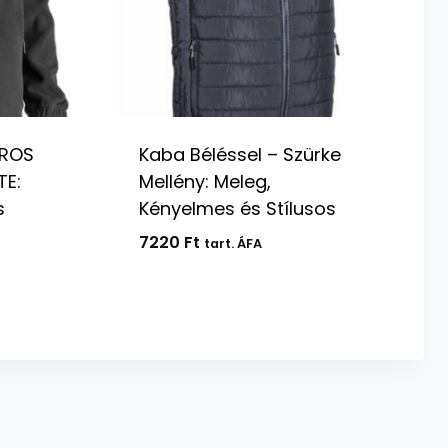
ROS
Kaba Béléssel – Szürke
TE:
Mellény: Meleg,
s
Kényelmes és Stílusos
7220
Ft
tart. ÁFA