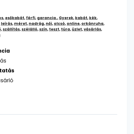
os
,
esőkabát
,
férfi
,
garancia.
,
Gyerek
,
kabát
,
kék
,
,
leírás
,
méret
,
nadrág
,
női
,
olcsó
,
online
,
orkánruha
,
ő
,
szállítás
,
szélálló
,
szín
,
teszt
,
túra
,
üzlet
,
vásárlás
,
p
ncia
lás
tatás
sárló