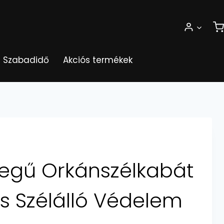
Szabadidő
Akciós termékek
tegű Orkánszélkabát
és Szélálló Védelem