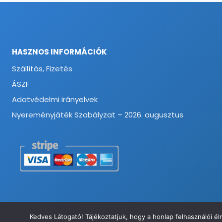
HASZNOS INFORMÁCIÓK
Szállítás, Fizetés
ÁSZF
Adatvédelmi irányelvek
Nyereményjáték Szabályzat – 2026. augusztus
Kedves Látogató! Tájékoztatjuk, hogy a honlap felhasználói 
© 2026 Munkavédelmi és Ruházati Webáruház - Minden jog fenntart