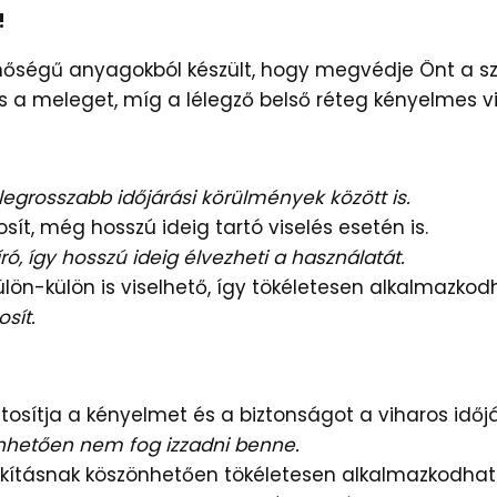
!
égű anyagokból készült, hogy megvédje Önt a szél, 
és a meleget, míg a lélegző belső réteg kényelmes vis
egrosszabb időjárási körülmények között is.
sít, még hosszú ideig tartó viselés esetén is.
ró, így hosszú ideig élvezheti a használatát.
ön-külön is viselhető, így tökéletesen alkalmazkodh
sít.
tosítja a kényelmet és a biztonságot a viharos időj
nhetően nem fog izzadni benne.
lakításnak köszönhetően tökéletesen alkalmazkodhat 