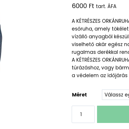
6000
Ft
tart. ÁFA
A KÉTRÉSZES ORKÁNRUHA
esőruha, amely tökélete
vízálló anyagból készü
viselhető akár egész na
rugalmas derékkal rende
A KÉTRÉSZES ORKÁNRUHA 
túrázáshoz, vagy bármi
a védelem az időjárás 
Méret
Kék
Kétrétegű
Orkánszélkabát