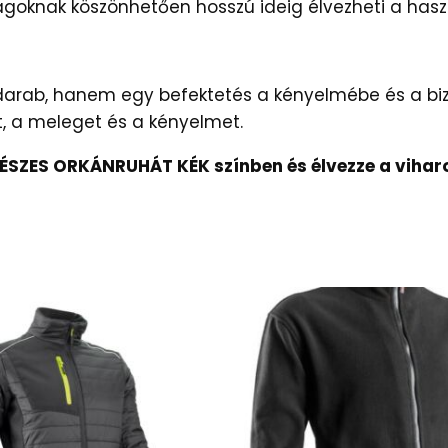
goknak köszönhetően hosszú ideig élvezheti a hasz
darab, hanem egy befektetés a kényelmébe és a biz
t, a meleget és a kényelmet.
ÉSZES ORKÁNRUHÁT KÉK színben és élvezze a viharo