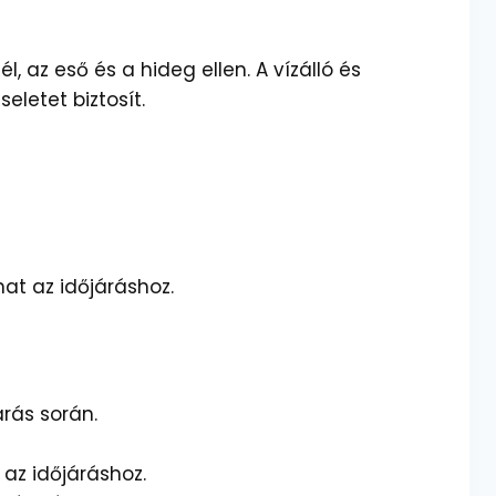
az eső és a hideg ellen. A vízálló és
eletet biztosít.
at az időjáráshoz.
árás során.
az időjáráshoz.