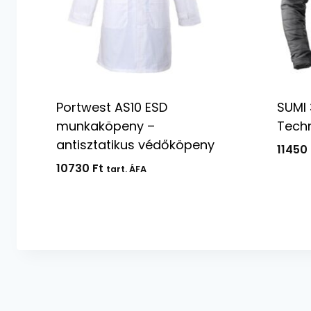
Portwest AS10 ESD
SUMI 
munkaköpeny –
Techn
antisztatikus védőköpeny
11450
10730
Ft
tart. ÁFA