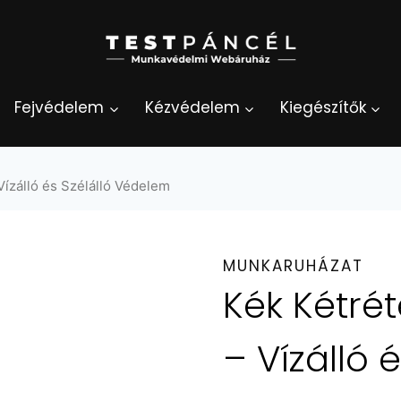
Fejvédelem
Kézvédelem
Kiegészítők
Vízálló és Szélálló Védelem
MUNKARUHÁZAT
Kék Kétré
– Vízálló 