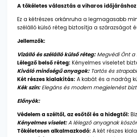
A tökéletes választás a viharos időjáráshoz
Ez a kétrészes orkánruha a legmagasabb minős
szélálló külső réteg biztosítja a szárazságot 
Jellemzők:
Vízálló és szélálló külső réteg:
Megvédi Önt a l
Lélegző belső réteg:
Kényelmes viseletet bizto
Kiváló minőségű anyagok:
Tartós és strapabí
Két részes kialakítás:
A kabát és a nadrág kül
Kék szín:
Elegáns és modern megjelenést bizto
Előnyök:
Védelem a széltől, az esőtől és a hidegtől:
Biz
Kényelmes viselet:
A lélegző anyagnak köszö
Tökéletesen alkalmazkodó:
A két részes kia