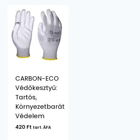
CARBON-ECO
Védőkesztyű:
Tartós,
Környezetbarát
Védelem
420
Ft
tart. ÁFA