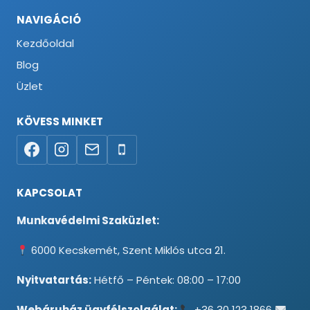
NAVIGÁCIÓ
Kezdőoldal
Blog
Üzlet
KÖVESS MINKET
KAPCSOLAT
Munkavédelmi Szaküzlet:
6000 Kecskemét, Szent Miklós utca 21.
Nyitvatartás:
Hétfő – Péntek: 08:00 – 17:00
Webáruház ügyfélszolgálat:
+36 30 123 1866