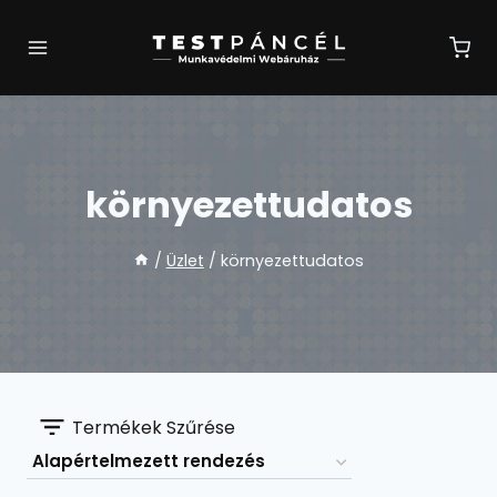
Skip
to
content
környezettudatos
/
Üzlet
/
környezettudatos
Termékek Szűrése