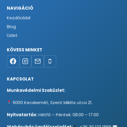
NAVIGÁCIÓ
Kezdőoldal
Blog
Üzlet
KÖVESS MINKET
KAPCSOLAT
Munkavédelmi Szaküzlet:
6000 Kecskemét, Szent Miklós utca 21.
Nyitvatartás:
Hétfő – Péntek: 08:00 – 17:00
Webáruház ügyfélszolgálat:
+36 30 123 1866