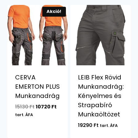
Akció!
CERVA
LEIB Flex Rövid
EMERTON PLUS
Munkanadrág:
Munkanadrág
Kényelmes és
Strapabíró
Original
Current
15130
Ft
10720
Ft
Munkaöltözet
price
price
tart. ÁFA
was:
is:
19290
Ft
tart. ÁFA
15130 Ft.
10720 Ft.