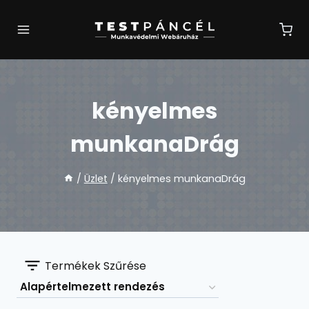
Skip
to
content
kényelmes
munkanaDrág
/
Üzlet
/
kényelmes munkanaDrág
Termékek Szűrése