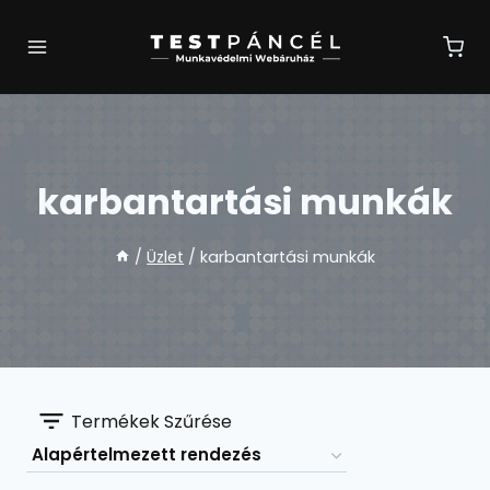
Skip
to
content
karbantartási munkák
/
Üzlet
/
karbantartási munkák
Termékek Szűrése