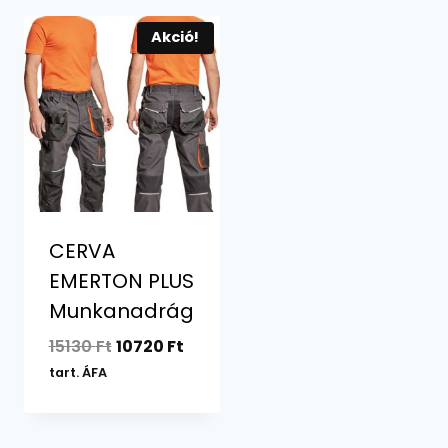
Akció!
CERVA
EMERTON PLUS
Munkanadrág
Original
Current
15130
Ft
10720
Ft
price
price
tart. ÁFA
was:
is:
15130 Ft.
10720 Ft.