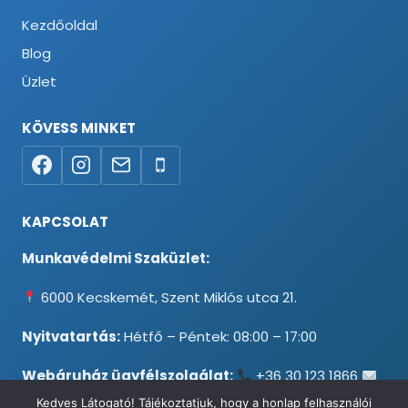
Kezdőoldal
Blog
Üzlet
KÖVESS MINKET
KAPCSOLAT
Munkavédelmi Szaküzlet:
6000 Kecskemét, Szent Miklós utca 21.
Nyitvatartás:
Hétfő – Péntek: 08:00 – 17:00
Webáruház ügyfélszolgálat:
+36 30 123 1866
info@testpancel.hu
Kedves Látogató! Tájékoztatjuk, hogy a honlap felhasználói