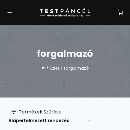
Skip
to
content
forgalmazó
/
Üzlet
/
forgalmazó
Termékek Szűrése