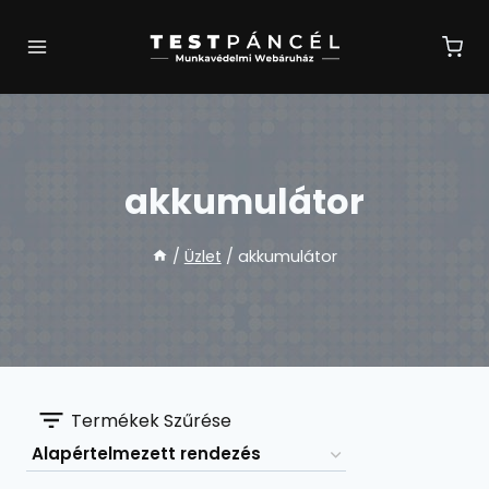
Skip
to
content
akkumulátor
/
Üzlet
/
akkumulátor
Termékek Szűrése