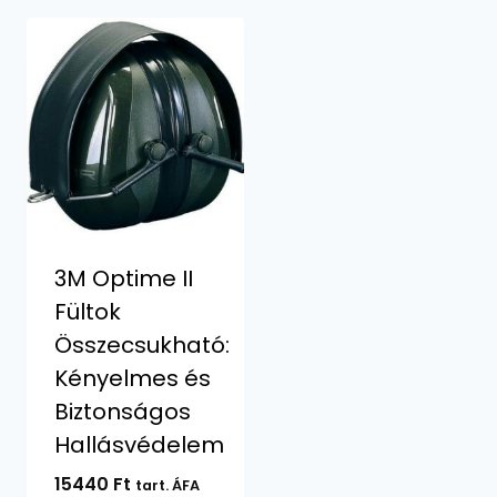
3M Optime II
Fültok
Összecsukható:
Kényelmes és
Biztonságos
Hallásvédelem
15440
Ft
tart. ÁFA