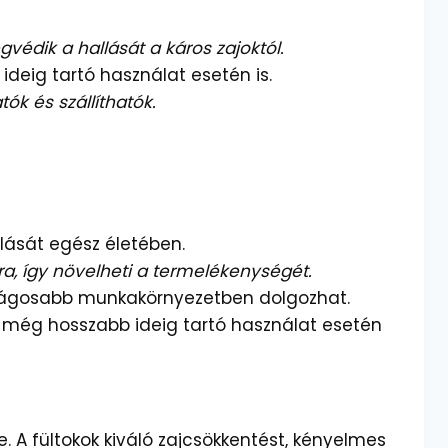
gvédik a hallását a káros zajoktól.
deig tartó használat esetén is.
k és szállíthatók.
llását egész életében.
, így növelheti a termelékenységét.
onságosabb munkakörnyezetben dolgozhat.
 még hosszabb ideig tartó használat esetén
A fültokok kiváló zajcsökkentést, kényelmes