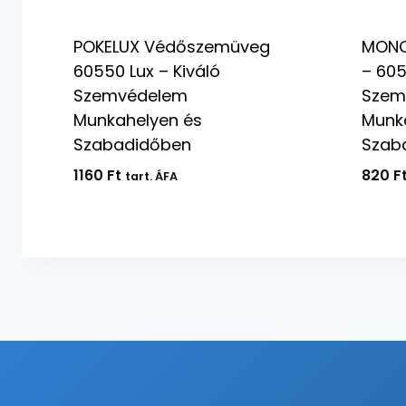
POKELUX Védőszemüveg
MONO
60550 Lux – Kiváló
– 605
Szemvédelem
Szem
Munkahelyen és
Munk
Szabadidőben
Szab
1160
Ft
820
F
tart. ÁFA