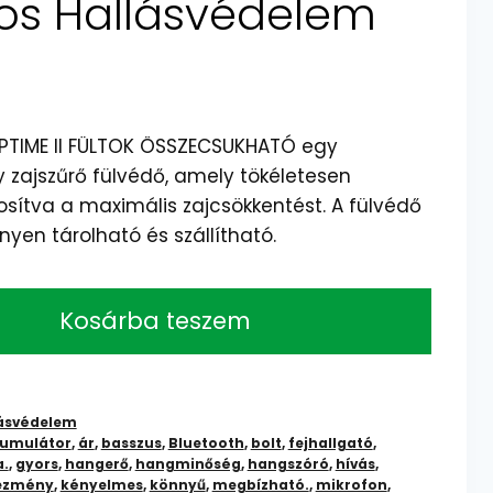
os Hallásvédelem
TIME II FÜLTOK ÖSSZECSUKHATÓ egy
 zajszűrő fülvédő, amely tökéletesen
iztosítva a maximális zajcsökkentést. A fülvédő
yen tárolható és szállítható.
Kosárba teszem
ásvédelem
umulátor
,
ár
,
basszus
,
Bluetooth
,
bolt
,
fejhallgató
,
a.
,
gyors
,
hangerő
,
hangminőség
,
hangszóró
,
hívás
,
ezmény
,
kényelmes
,
könnyű
,
megbízható.
,
mikrofon
,