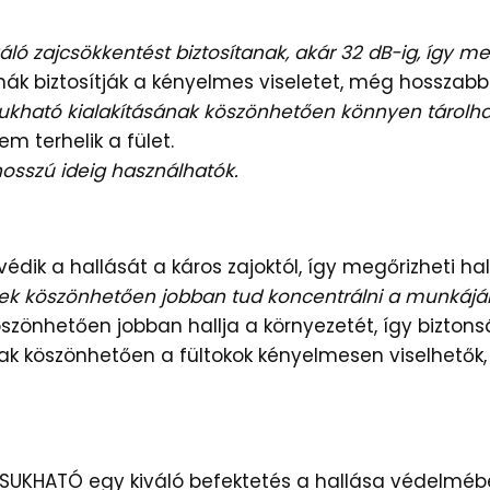
váló zajcsökkentést biztosítanak, akár 32 dB-ig, így me
ák biztosítják a kényelmes viseletet, még hosszabb i
ukható kialakításának köszönhetően könnyen tárolható
m terhelik a fület.
 hosszú ideig használhatók.
dik a hallását a káros zajoktól, így megőrizheti ha
k köszönhetően jobban tud koncentrálni a munkájára
szönhetően jobban hallja a környezetét, így bizt
k köszönhetően a fültokok kényelmesen viselhetők,
KHATÓ egy kiváló befektetés a hallása védelmébe. 