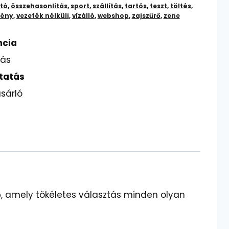
tó
,
összehasonlítás
,
sport
,
szállítás
,
tartós
,
teszt
,
töltés
,
mény
,
vezeték nélküli
,
vízálló
,
webshop
,
zajszűrő
,
zene
ncia
lás
tatás
sárló
, amely tökéletes választás minden olyan