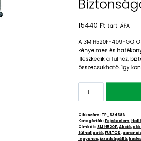
Biztonság
15440
Ft
tart. ÁFA
A 3M H520F-409-GQ OP
kényelmes és hatékony
illeszkedik a fülhöz, b
összecsukható, így könn
3M
Optime
II
Fültok
Cikkszám:
TP_534586
Összecsukható:
Kategóriák:
Fejvédelem
,
Hall
Címkék:
3M H520F
,
Akció
,
akk
Kényelmes
fülhallgató
,
FÜLTOK
,
garanci
és
ingyenes
,
izzadságálló
,
kedv