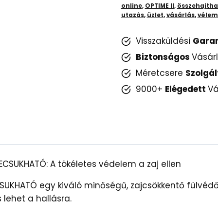
Biztonságos
online
,
OPTIME II
,
összehajtha
utazás
,
üzlet
,
vásárlás
,
véle
Hallásvédelem
mennyiség
Visszaküldési
Gara
Biztonságos
Vásár
Méretcsere
Szolgál
9000+
Elégedett
Vá
SUKHATÓ: A tökéletes védelem a zaj ellen
UKHATÓ egy kiváló minőségű, zajcsökkentő fülvédő
lehet a hallásra.