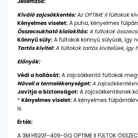
Jellemzők:
Kiváló zajcsökkentés:
Az OPTIME II fültokok ki
Kényelmes viselet:
A puha, kényelmes fülpárn
Összecsukható kialakítás:
A fültokok összecs
Könnyű súly:
A fültokok könnyű súlyúak, így ne
Tartós kivitel:
A fültokok tartós kivitelűek, így
Előnyök:
Védi a hallását:
A zajcsökkentő fültokok megvé
Növeli a termelékenységet:
A zajcsökkentésne
Javítja a biztonságot:
A zajcsökkentésnek kö
*
Kényelmes viselet:
A kényelmes fülpárnákna
is.
Érték:
A 3M H520F-409-GQ OPTIME II FÜLTOK ÖSSZECSU