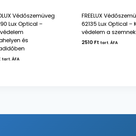
LUX Védőszemüveg
FREELUX Védőszemü
90 Lux Optical –
62135 Lux Optical – 
védelem
védelem a szemnek
ahelyen és
2510
Ft
tart. ÁFA
adidőben
t
tart. ÁFA