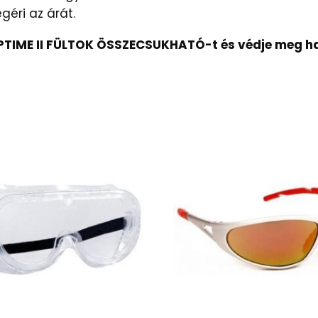
egéri az árát.
IME II FÜLTOK ÖSSZECSUKHATÓ-t és védje meg hall