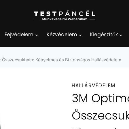
Fejvédelem
Kézvédelem
Kiegészítők
ok Összecsukható: Kényelmes és Biztonságos Hallásvédelem
HALLÁSVÉDELEM
3M Optime 
Összecsuk